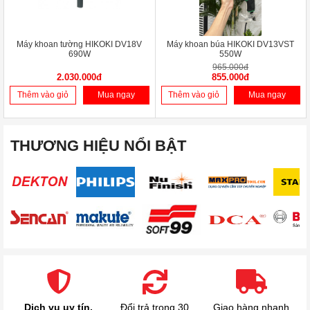
Máy khoan tường HIKOKI DV18V
Máy khoan búa HIKOKI DV13VST
690W
550W
965.000đ
2.030.000đ
855.000đ
Thêm vào giỏ
Mua ngay
Thêm vào giỏ
Mua ngay
THƯƠNG HIỆU NỔI BẬT
Dịch vụ uy tín,
Đổi trả trong 30
Giao hàng nhanh