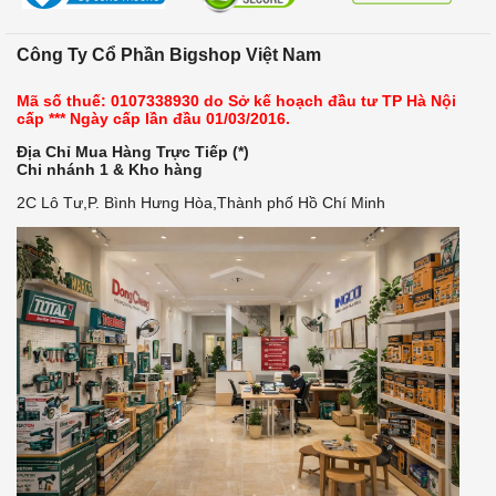
Công Ty Cổ Phần Bigshop Việt Nam
Mã số thuế: 0107338930 do Sở kế hoạch đầu tư TP Hà Nội
cấp *** Ngày cấp lần đầu 01/03/2016.
Địa Chỉ Mua Hàng Trực Tiếp (*)
Chi nhánh 1 & Kho hàng
2C Lô Tư,P. Bình Hưng Hòa,Thành phố Hồ Chí Minh