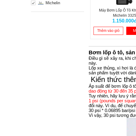
Michelin
Máy Bơm Lốp Ô Tô K
Michelin 332
1.150.000
Thêm vào giỏ
M
Bơm lốp ô tô, sản
Điều gì sẽ xảy ra, khi 
này.
Lốp xe thủng, xì hơi là
sản phẩm tuyệt vời dà
Kiến thức thê
Áp suất để bơm lốp ô t
dao động từ 30 đến 35 p
Tuy nhiên, hãy lưu ý rằn
1 psi (pounds per squa
đổi này. Ví dụ, để chuyể
30 psi * 0.06895 bar/psi
Vì vậy, 30 psi tương đư