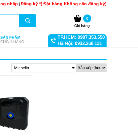
ng nhập
Đăng ký *( Đặt hàng Không cần đăng ký)
|
0
Giỏ hàng
TP.HCM: 0987.353.550
SẢN PHẨM
CHÍNH HÃNG
Hà Nội: 0932.268.131
Michelin