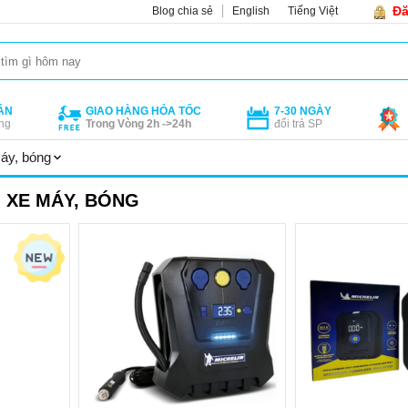
Đă
Blog chia sẻ
English
Tiếng Việt
ÁN
GIAO HÀNG HỎA TỐC
7-30 NGÀY
ng
Trong Vòng 2h ->24h
đổi trả SP
máy, bóng
 XE MÁY, BÓNG