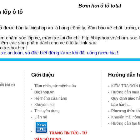
Bơm hơi ô tô total
lốp ô tô
ô
được bán tại bigshop.vn là hàng công ty, đảm bảo về chất lượng, c
 chăm sóc lốp xe, mâm xe tại địa chỉ:
http://bigshop.vn/cham-soc-
thêm các
sản phẩm dành cho xe ô tô t
ại link sau:
ho-xe-hoi.html
 xe an toàn, và đặc biệt đừng lái xe khi đã uống rượu bia !
Giới thiệu
Hướng dẫn h
ỗi khi có
Tầm nhìn, sứ mệnh của
KIỂM TRA ĐƠN
Bigshop.vn
Hướng dẫn mua
Hệ thống cửa hàng
Quy định giao hà
Khuyến mãi
bảo hành...
Tin tuyển dụng
Phương thức th
Liên hệ
Khuyến mãi hôm
Hướng dẫn tạo t
TRANG TIN TỨC - TƯ
VẤN SỬ DỤNG