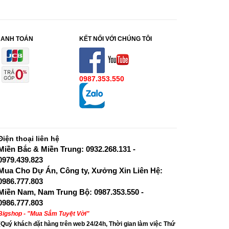
HANH TOÁN
KẾT NỐI VỚI CHÚNG TÔI
0987.353.550
Điện thoại liên hệ
Miền Bắc & Miền Trung: 0932.268.131 -
0979.439.823
Mua Cho Dự Án, Công ty, Xưởng Xin Liên Hệ:
0986.777.803
Miền Nam, Nam Trung Bộ: 0987.353.550 -
0986.777.803
Bigshop - "Mua Sắm Tuyệt Vời"
{Quý khách đặt hàng trên web 24/24h, Thời gian làm việc Thứ