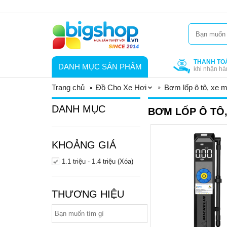
THANH TO
DANH MỤC SẢN PHẨM
khi nhận hà
Trang chủ
Đồ Cho Xe Hơi
Bơm lốp ô tô, xe 
DANH MỤC
BƠM LỐP Ô TÔ,
KHOẢNG GIÁ
1.1 triệu - 1.4 triệu (Xóa)
THƯƠNG HIỆU