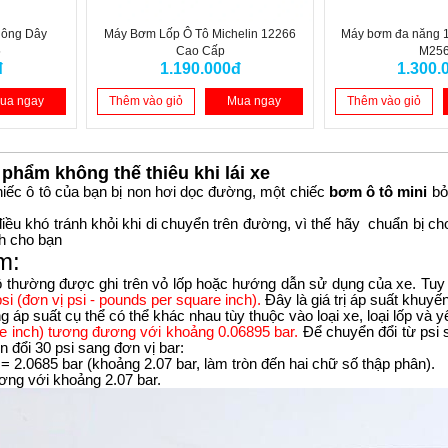
hông Dây
Máy Bơm Lốp Ô Tô Michelin 12266
Máy bơm đa năng 1
5
Cao Cấp
M25
đ
1.190.000đ
1.300.
ua ngay
Thêm vào giỏ
Mua ngay
Thêm vào giỏ
 phẩm không thế thiêu khi lái xe
chiếc ô tô của bạn bị non hơi dọc đường, một chiếc
bơm ô tô mini
bỏ 
 điều khó tránh khỏi khi di chuyển trên đường, vì thế hãy chuẩn bị 
nh cho bạn
m:
ô thường được ghi trên vỏ lốp hoặc hướng dẫn sử dụng của xe. Tuy
si (đơn vị psi - pounds per square inch).
Đây là giá trị áp suất khuyế
g áp suất cụ thể có thể khác nhau tùy thuộc vào loại xe, loại lốp và
re inch) tương đương với khoảng 0.06895 bar.
Để chuyển đổi từ psi s
n đổi 30 psi sang đơn vị bar:
 = 2.0685 bar (khoảng 2.07 bar, làm tròn đến hai chữ số thập phân).
ơng với khoảng 2.07 bar.