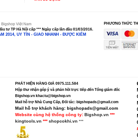
PHƯƠNG THỨC T
 Bigshop Việt Nam
ầu tư TP Hà Nội cấp *** Ngày cấp lần đầu 01/03/2016.
NĂM 2014, UY TÍN - GIAO NHANH - ĐƯỢC KIỂM
PHÁT HIỆN HÀNG GIẢ 0975.111.584
Hộp thư nhận góp ý và phản hồi trực tiếp đến Tổng giám đốc
Bigshop.vn khactu@bigshop.vn
Mail hỗ trợ Nhà Cung Cấp, Đối tác: bigshopads@gmail.com
Mail hỗ trợ khách hàng: bigshopads@gmail.com
Website cùng hệ thống công ty:
Bigshop.vn
***
kingtools.vn
***
shopcokhi.vn
***