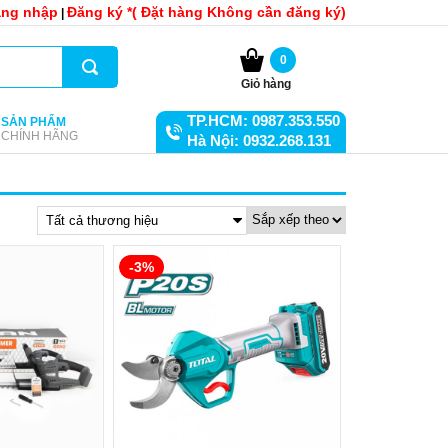
ng nhập
Đăng ký *( Đặt hàng Không cần đăng ký)
|
0
Giỏ hàng
TP.HCM: 0987.353.550
SẢN PHẨM
CHÍNH HÃNG
Hà Nội: 0932.268.131
Tất cả thương hiệu
-3%