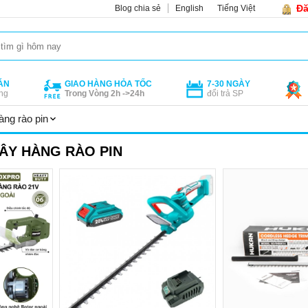
Đă
Blog chia sẻ
English
Tiếng Việt
ÁN
GIAO HÀNG HỎA TỐC
7-30 NGÀY
ng
Trong Vòng 2h ->24h
đổi trả SP
àng rào pin
CÂY HÀNG RÀO PIN