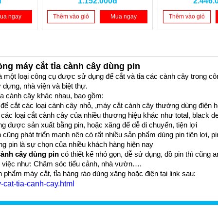
đ
1.152.000đ
2.446.
má
ua ngay
Thêm vào giỏ
Mua ngay
Thêm vào giỏ
òng máy cắt tỉa cành cây dùng pin
là một loại công cụ được sử dụng để cắt và tỉa các cành cây trong cô
 dựng, nhà viện và biệt thự. 
tỉa cành cây khác nhau, bao gồm:
để cắt các loại cành cây nhỏ, ,máy cắt cành cây thường dùng điện h
 các loại cắt cành cây của nhiều thương hiệu khác như total, black 
g được sản xuất bằng pin, hoặc xăng để dễ di chuyển, tiện lợi 
cũng phát triển mạnh nên có rất nhiều sản phẩm dùng pin tiện lợi, pin
ng pin là sự chọn của nhiều khách hàng hiện nay 
cành cây dùng pin 
có thiết kế nhỏ gọn, dễ sử dụng, đồ pin thì cũng
ng việc như: Chăm sóc tiểu cảnh, nhà vườn…. 
hẩm máy cắt, tỉa hàng rào dùng xăng hoặc điện tại link sau: 
-cat-tia-canh-cay.html