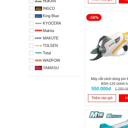
HUKAN
INGCO
King Blue
-56%
KYOCERA
Makita
MAKUTE
TOLSEN
Total
WADFOW
YAMASU
Máy cắt cành dùng pi
BSH-120 chính 
550.000đ
1.250.0
Thêm vào giỏ
M