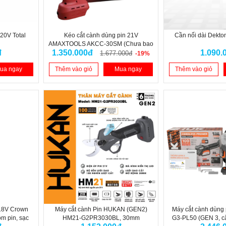
20V Total
Kéo cắt cành dùng pin 21V
Cần nối dài Dekt
1
AMAXTOOLS AKCC-30SM (Chưa bao
đ
1.350.000đ
1.090.
gồm pin, sạc)
1.677.000đ
-19%
ua ngay
Thêm vào giỏ
Mua ngay
Thêm vào giỏ
 18V Crown
Máy cắt cành Pin HUKAN (GEN2)
Máy cắt cành dùng
m pin, sạc
HM21-G2PR3030BL, 30mm
G3-PL50 (GEN 3, c