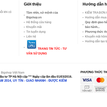
Giới thiệu
Hướng dẫn h
ỗi khi có
Tầm nhìn, sứ mệnh của
KIỂM TRA ĐƠN
Bigshop.vn
Hướng dẫn mua
Hệ thống cửa hàng
Quy định giao hà
Khuyến mãi
bảo hành...
Tin tuyển dụng
Phương thức th
Liên hệ
Khuyến mãi hôm
Hướng dẫn tạo t
TRANG TIN TỨC - TƯ
VẤN SỬ DỤNG
PHƯƠNG THỨC T
 Bigshop Việt Nam
ầu tư TP Hà Nội cấp *** Ngày cấp lần đầu 01/03/2016.
NĂM 2014, UY TÍN - GIAO NHANH - ĐƯỢC KIỂM