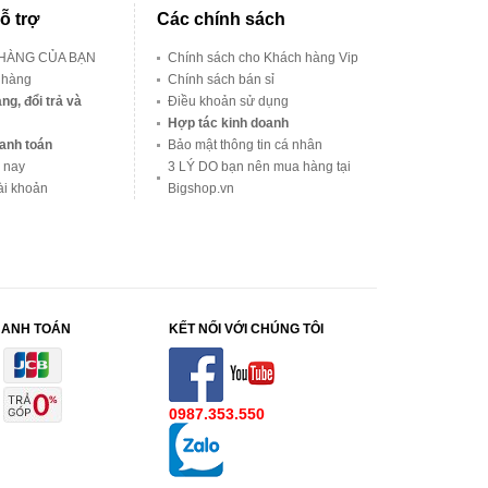
ỗ trợ
Các chính sách
 HÀNG CỦA BẠN
Chính sách cho Khách hàng Vip
 hàng
Chính sách bán sỉ
ng, đổi trả và
Điều khoản sử dụng
Hợp tác kinh doanh
anh toán
Bảo mật thông tin cá nhân
 nay
3 LÝ DO bạn nên mua hàng tại
ài khoản
Bigshop.vn
HANH TOÁN
KẾT NỐI VỚI CHÚNG TÔI
0987.353.550