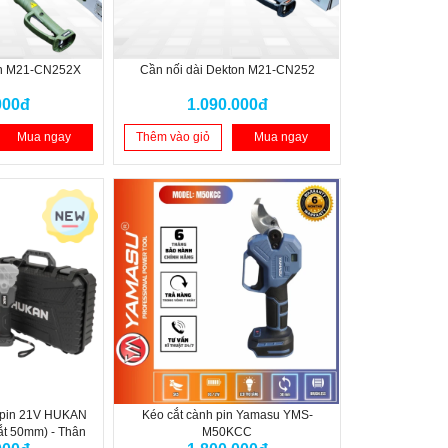
on M21-CN252X
Cần nối dài Dekton M21-CN252
000đ
1.090.000đ
Mua ngay
Thêm vào giỏ
Mua ngay
 pin 21V HUKAN
Kéo cắt cành pin Yamasu YMS-
ắt 50mm) - Thân
M50KCC