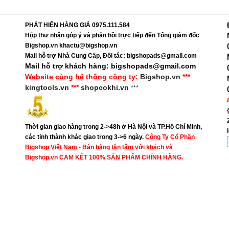
PHÁT HIỆN HÀNG GIẢ 0975.111.584
Hộp thư nhận góp ý và phản hồi trực tiếp đến Tổng giám đốc
Bigshop.vn khactu@bigshop.vn
Mail hỗ trợ Nhà Cung Cấp, Đối tác: bigshopads@gmail.com
Mail hỗ trợ khách hàng: bigshopads@gmail.com
Website cùng hệ thống công ty:
Bigshop.vn
***
kingtools.vn
***
shopcokhi.vn
***
Thời gian giao hàng trong 2->48h ở Hà Nội và TP.Hồ Chí Minh,
các tỉnh thành khác giao trong 3->6 ngày.
Công Ty Cổ Phần
Bigshop Việt Nam - Bán hàng tận tâm với khách và
Bigshop.vn CAM KẾT 100% SẢN PHẨM CHÍNH HÃNG.