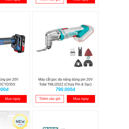
ùng pin 20V
Máy cắt gọc đa năng dùng pin 20V
 DCYD35S
Total TMLI2022 (Chưa Pin & Sạc)
000đ
790.000đ
Mua ngay
Thêm vào giỏ
Mua ngay