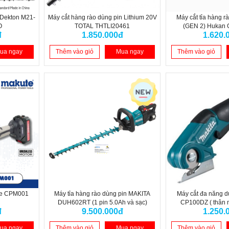
 Dekton M21-
Máy cắt hàng rào dùng pin Lithium 20V
Máy cắt tỉa hàng r
O
TOTAL THTLI20461
(GEN 2) Hukan
đ
1.850.000đ
1.620.
ua ngay
Thêm vào giỏ
Mua ngay
Thêm vào giỏ
te CPM001
Máy tỉa hàng rào dùng pin MAKITA
Máy cắt đa năng d
DUH602RT (1 pin 5.0Ah và sạc)
CP100DZ ( thân 
đ
9.500.000đ
1.250.
ua ngay
Thêm vào giỏ
Mua ngay
Thêm vào giỏ