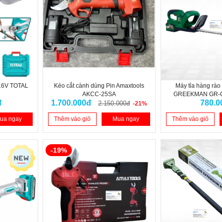
 16V TOTAL
Kéo cắt cành dùng Pin Amaxtools
Máy tỉa hàng rào
2
AKCC-25SA
GREEKMAN GR-C
đ
1.700.000đ
780.0
510mm) - T
2.150.000đ
-21%
ua ngay
Thêm vào giỏ
Mua ngay
Thêm vào giỏ
-19%