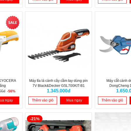
n KYOCERA
Máy tỉa lá cành cây cầm tay dùng pin
Máy cắt cành d
hãng
7V Black&Decker GSL700KIT-B1
DongCheng
1.345.000đ
1.650.
00đ
-56%
ua ngay
Thêm vào giỏ
Mua ngay
Thêm vào giỏ
-21%