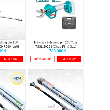
 dùng pin 21V
Máy cắt cành dùng pin 20V Total
HR560 (Lưỡi
TSSLI20258 (Chưa Pin & Sạc)
00đ
1.780.000đ
hân máy
Mua ngay
Thêm vào giỏ
Mua ngay