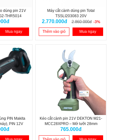
ào dùng pin 21V
Máy cắt cành dùng pin Total
 G2-THR5014
TSSLI203083 20V
000đ
2.770.000đ
2.860.000đ
-3%
Mua ngay
Thêm vào giỏ
Mua ngay
ùng PIN Makita
Kéo cắt cành pin 21V DEKTON M21-
máy), PIN 12V
MCC28XPRO – Mở lưỡi 28mm
000đ
765.000đ
Mua ngay
Thêm vào giỏ
Mua ngay