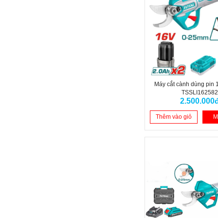
Máy cắt cành dùng pin
TSSLI16258
2.500.000
Thêm vào giỏ
M