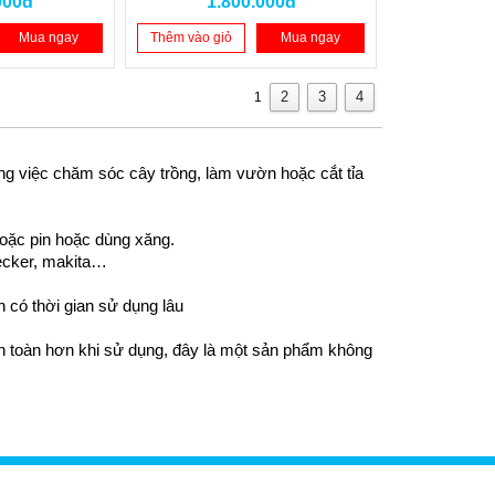
000đ
1.800.000đ
y
Mua ngay
Thêm vào giỏ
Mua ngay
2
3
4
1
ng việc chăm sóc cây trồng, làm vườn hoặc cắt tỉa 
oặc pin hoặc dùng xăng. 
decker, makita… 
 có thời gian sử dụng lâu 
 an toàn hơn khi sử dụng, đây là một sản phẩm không 