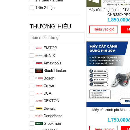
1.7 triệu - 2 triệu
Trên 2 triệu
Máy cắt hàng rào pin 21V
CHR330XPR
1.850.000
THƯƠNG HIỆU
Thêm vào giỏ
M
EMTOP
SENIX
Amaxtools
Black Decker
Bosch
Crown
DCA
DEKTON
Dewalt
Máy cắt cành pin Maku
Dongcheng
1.750.000
Greekman
Thêm vào giỏ
M