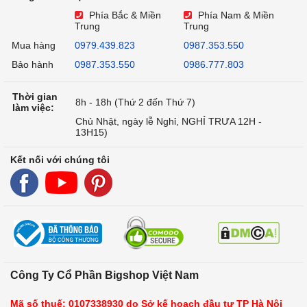
Phía Bắc & Miền
Phía Nam & Miền
Trung
Trung
Mua hàng
0979.439.823
0987.353.550
Bảo hành
0987.353.550
0986.777.803
Thời gian
8h - 18h (Thứ 2 đến Thứ 7)
làm việc:
Chủ Nhật, ngày lễ Nghỉ, NGHỈ TRƯA 12H -
13H15)
Kết nối với chúng tôi
Công Ty Cổ Phần Bigshop Việt Nam
Mã số thuế: 0107338930 do Sở kế hoạch đầu tư TP Hà Nội