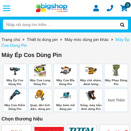
0
Trang chủ
Thiết bị dùng pin
Máy móc dùng pin khác
Máy Ép
Cos Dùng Pin
Máy Ép Cos Dùng Pin
Máy Ép Cos
Máy Cưa Lọng
Máy Cưa Đĩa
Máy chà nhám,
Máy Phay Dùng
Dùng Pin
Dùng Pin
Dùng Pin
đánh bóng
Pin
dùng Pin
Xem Thêm
Máy Cưa Kiếm
Quạt, đèn tích
Máy bơm mỡ
Súng, máy bắn
Dùng Pin
điện, dùng pin
dùng pin
đinh dùng Pin
Chọn thương hiệu