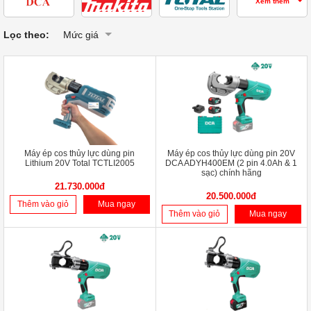
Xem thêm
Lọc theo:
Mức giá
Máy ép cos thủy lực dùng pin
Máy ép cos thủy lực dùng pin 20V
Lithium 20V Total TCTLI2005
DCA ADYH400EM (2 pin 4.0Ah & 1
sạc) chính hãng
21.730.000đ
20.500.000đ
Thêm vào giỏ
Mua ngay
Thêm vào giỏ
Mua ngay