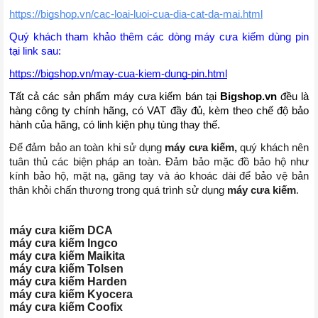
https://bigshop.vn/cac-loai-luoi-cua-dia-cat-da-mai.html
Quý khách tham khảo thêm các dòng máy cưa kiếm dùng pin 
tại link sau: 
https://bigshop.vn/may-cua-kiem-dung-pin.html
Tất cả các sản phẩm máy cưa kiếm bán tại 
Bigshop.vn
 đều là 
hàng công ty chính hãng, có VAT đầy đủ, kèm theo chế độ bảo 
hành của hãng, có linh kiện phụ tùng thay thế.
Để đảm bảo an toàn khi sử dụng
máy cưa kiếm,
quý khách nên
tuân thủ các biện pháp an toàn. Đảm bảo mặc đồ bảo hộ như
kính bảo hộ, mặt nạ, găng tay và áo khoác dài để bảo vệ bản
thân khỏi chấn thương trong quá trình sử dụng
máy cưa kiếm
.
máy cưa kiếm DCA
máy cưa kiếm Ingco
máy cưa kiếm Maikita
máy cưa kiếm Tolsen
máy cưa kiếm Harden
máy cưa kiếm Kyocera
máy cưa kiếm Coofix