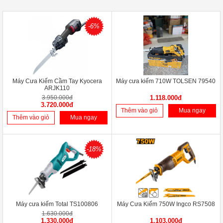
-6%
Máy Cưa Kiếm Cầm Tay Kyocera
Máy cưa kiếm 710W TOLSEN 79540
ARJK110
3.950.000đ
1.118.000đ
3.720.000đ
Thêm vào giỏ
Mua ngay
Thêm vào giỏ
Mua ngay
-18%
Máy cưa kiếm Total TS100806
Máy Cưa Kiếm 750W Ingco RS7508
1.630.000đ
1.330.000đ
1.103.000đ