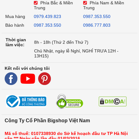
Phía Bắc & Miền
Phía Nam & Miền
Trung
Trung
Mua hàng
0979.439.823
0987.353.550
Bảo hành
0987.353.550
0986.777.803
Thời gian
8h - 18h (Thứ 2 đến Thứ 7)
làm việc:
Chủ Nhật, ngày lễ Nghỉ, NGHỈ TRƯA 12H -
13H15)
Kết nối với chúng tôi
Công Ty Cổ Phần Bigshop Việt Nam
Mã số thuế: 0107338930 do Sở kế hoạch đầu tư TP Hà Nội
cấp *** Ngày cấp lần đầu 01/03/2016.