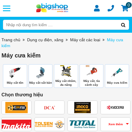
0
Trang chủ
Dụng cụ điện, xăng
Máy cắt các loại
Máy cưa
kiếm
Máy cưa kiếm
Máy cắt nhôm,
Máy cắt, tỉa
Máy cắt tôn
Máy cắt sắt bàn
Máy cưa kiếm
đa năng
cành cây
Chọn thương hiệu
Xem thêm