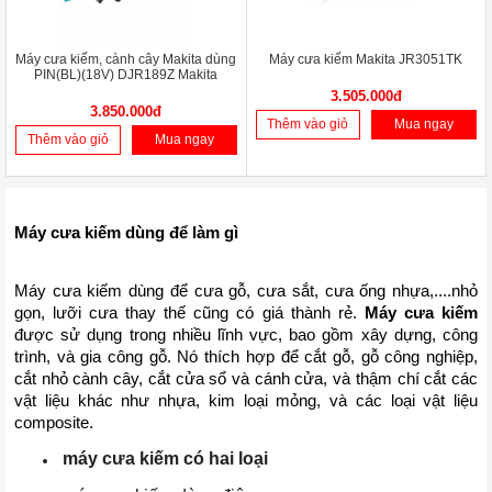
Máy cưa kiếm, cành cây Makita dùng
Máy cưa kiếm Makita JR3051TK
PIN(BL)(18V) DJR189Z Makita
3.505.000đ
3.850.000đ
Thêm vào giỏ
Mua ngay
Thêm vào giỏ
Mua ngay
Máy cưa kiếm dùng để làm gì
Máy cưa kiếm dùng để cưa gỗ, cưa sắt, cưa ống nhựa,....nhỏ 
gọn, lưỡi cưa thay thế cũng có giá thành rẻ. 
Máy cưa kiếm
được sử dụng trong nhiều lĩnh vực, bao gồm xây dựng, công 
trình, và gia công gỗ. Nó thích hợp để cắt gỗ, gỗ công nghiệp, 
cắt nhỏ cành cây, cắt cửa sổ và cánh cửa, và thậm chí cắt các 
vật liệu khác như nhựa, kim loại mỏng, và các loại vật liệu 
composite.
máy cưa kiếm có hai loại