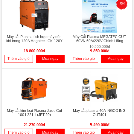
-6%
Máy cắt Plasma tích hợp máy nén
Máy Cắt Plasma MEGATEC CUT-
khí trong 120A Megatec LGK-120Y
60VN 60A/220V Chính Hãng
10.500.000đ
18.800.000đ
9.850.000đ
Thêm vào giỏ
Mua ngay
Thêm vào giỏ
Mua ngay
Máy cắt kim loại Plasma Jasic Cut
Máy cắt plasma 40A INGCO ING-
100 L221 II (JET 20)
CUT401
21.230.000đ
5.490.000đ
Thêm vào giỏ
Mua ngay
Thêm vào giỏ
Mua ngay