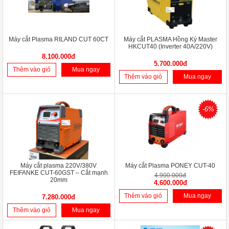
Máy cắt Plasma RILAND CUT 60CT
Máy cắt PLASMA Hồng Ký Master
HKCUT40 (Inverter 40A/220V)
8.100.000đ
5.700.000đ
Thêm vào giỏ
Mua ngay
Thêm vào giỏ
Mua ngay
-6%
Máy cắt plasma 220V/380V
Máy cắt Plasma PONEY CUT-40
FEIFANKE CUT-60GST – Cắt mạnh
4.900.000đ
20mm
4.600.000đ
Thêm vào giỏ
Mua ngay
7.280.000đ
Thêm vào giỏ
Mua ngay