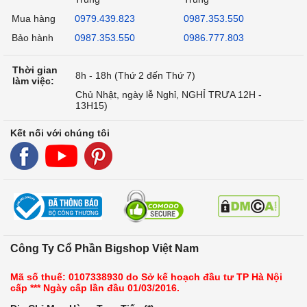
Mua hàng
0979.439.823
0987.353.550
Bảo hành
0987.353.550
0986.777.803
Thời gian
8h - 18h (Thứ 2 đến Thứ 7)
làm việc:
Chủ Nhật, ngày lễ Nghỉ, NGHỈ TRƯA 12H -
13H15)
Kết nối với chúng tôi
Công Ty Cổ Phần Bigshop Việt Nam
Mã số thuế: 0107338930 do Sở kế hoạch đầu tư TP Hà Nội
cấp *** Ngày cấp lần đầu 01/03/2016.