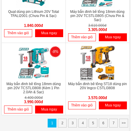
Quạt dùng pin Lithium 20V Total
Máy bắn đinh bê tông 18mm dùng
TFALI2001 (Chưa Pin & Sạc)
pin 20V TCSTLI3805 (Chưa Pin &
Sạc)
1.840.000đ
3.610.000đ
3.305.000đ
Thêm vào giỏ
Mua ngay
Thêm vào giỏ
Mua ngay
-9%
Máy bắn đinh bê tông 18mm dùng
Máy bắn đinh bê tông ST18 dùng pin
pin 20V TCSTLI3808 (Kèm 1 Pin
20V Ingco CSTLI3808
2.0Ah & Sạc)
4.400.000đ
3.570.000đ
3.990.000đ
Thêm vào giỏ
Mua ngay
Thêm vào giỏ
Mua ngay
1
2
3
4
5
6
7
>>