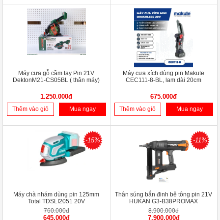
Máy cưa gỗ cầm tay Pin 21V
Máy cưa xích dùng pin Makute
DektonM21-CS05BL ( thân máy)
CEC111-8-BL, lam dài 20cm
1.250.000đ
675.000đ
Thêm vào giỏ
Mua ngay
Thêm vào giỏ
Mua ngay
-15%
-11%
Máy chà nhám dùng pin 125mm
Thân súng bắn đinh bê tông pin 21V
Total TDSLI2051 20V
HUKAN G3-B38PROMAX
760.000đ
8.900.000đ
645.000đ
7.900.000đ