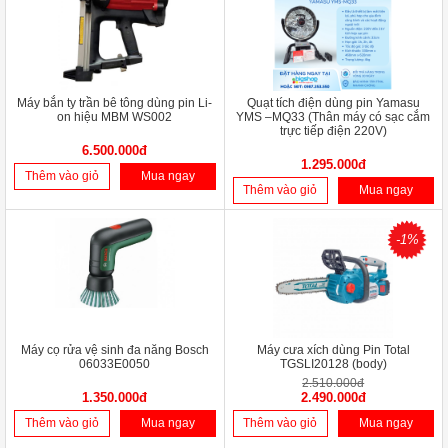
Máy bắn ty trần bê tông dùng pin Li-
Quạt tích điện dùng pin Yamasu
on hiệu MBM WS002
YMS –MQ33 (Thân máy có sạc cắm
trực tiếp điện 220V)
6.500.000đ
1.295.000đ
Thêm vào giỏ
Mua ngay
Thêm vào giỏ
Mua ngay
-1%
Máy cọ rửa vệ sinh đa năng Bosch
Máy cưa xích dùng Pin Total
06033E0050
TGSLI20128 (body)
2.510.000đ
1.350.000đ
2.490.000đ
Thêm vào giỏ
Mua ngay
Thêm vào giỏ
Mua ngay