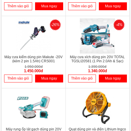
Thêm vào giỏ
Mua ngay
Thêm vào giỏ
Mua ngay
-26%
-4%
Máy cưa kiếm dùng pin Makute -20V
Máy cưa xích dùng pin 20V TOTAL
(kèm 2 pin 1.5Ah) CRS001
TGSLI20581 (1 Pin 2.0Ah & Sạc)
1.950.000đ
1.390.000đ
1.450.000đ
1.340.000đ
Thêm vào giỏ
Mua ngay
Thêm vào giỏ
Mua ngay
Máy rung ốp lát gạch dùng pin 20V
Quạt dùng pin và điện Lithium Ingco