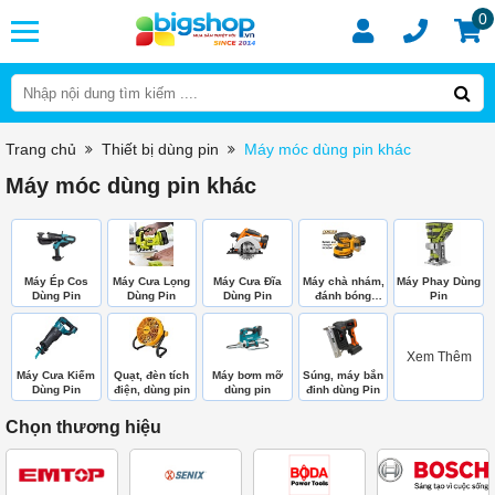
0
Trang chủ
Thiết bị dùng pin
Máy móc dùng pin khác
Máy móc dùng pin khác
Máy Ép Cos
Máy Cưa Lọng
Máy Cưa Đĩa
Máy chà nhám,
Máy Phay Dùng
Dùng Pin
Dùng Pin
Dùng Pin
đánh bóng
Pin
dùng Pin
Xem Thêm
Máy Cưa Kiếm
Quạt, đèn tích
Máy bơm mỡ
Súng, máy bắn
Dùng Pin
điện, dùng pin
dùng pin
đinh dùng Pin
Chọn thương hiệu