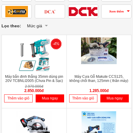
Xem thêm
Lọc theo:
Mức giá
-4%
Máy bắn đinh thẳng 35mm dùng pin
Máy Cưa Gỗ Makute CCS125,
20V TCBNLI2005 (Chưa Pin & Sạc)
không chổi than, 125mm ( thân máy)
2.970.000đ
2.850.000đ
1.285.000đ
Thêm vào giỏ
Mua ngay
Thêm vào giỏ
Mua ngay