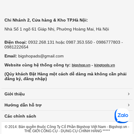
Chi Nhánh 2, Cửa hàng & Kho TP.Hà Nội:
Nhà Số 1 ngõ 61 Giáp Nhị, Phường Hoàng Mai, Hà Nội
Điện thoại:
0932.268.131 hoặc 0987.353.550 - 0986777803 -
0981222654
Email:
bigshopads@gmail.com
Website cùng hệ thống công ty:
-
bigshop.vn
kingtools.vn
(Qúy khách Đặt Hàng một cách dễ dàng mà không cần phải
đăng ký, đăng nhập)
Giới thiệu
Hướng dẫn hỗ trợ
Các chính sách
© 2014: Bản quyền thuộc Công Ty Cổ Phần Bigshop Việt Nam - Bigshop.vn -
THẾ GIỚI CÔNG CỤ - DỤNG CỤ CHÍNH HÃNG *****