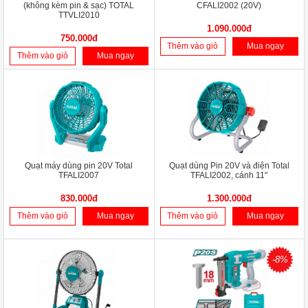
(không kèm pin & sạc) TOTAL
CFALI2002 (20V)
TTVLI2010
1.090.000đ
750.000đ
Thêm vào giỏ
Mua ngay
Thêm vào giỏ
Mua ngay
Quạt máy dùng pin 20V Total
Quạt dùng Pin 20V và điện Total
TFALI2007
TFALI2002, cánh 11"
830.000đ
1.300.000đ
Thêm vào giỏ
Mua ngay
Thêm vào giỏ
Mua ngay
-8%