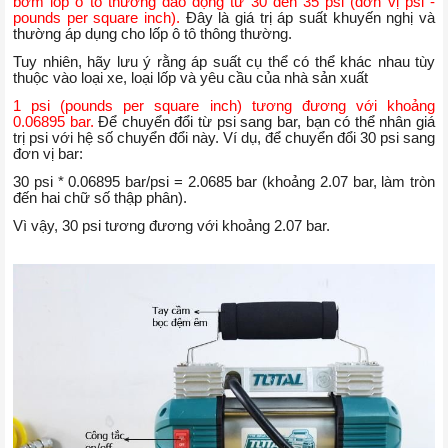
bơm lốp ô tô thường dao động từ 30 đến 35 psi (đơn vị psi -
pounds per square inch).
Đây là giá trị áp suất khuyến nghị và
thường áp dụng cho lốp ô tô thông thường.
Tuy nhiên, hãy lưu ý rằng áp suất cụ thể có thể khác nhau tùy
thuộc vào loại xe, loại lốp và yêu cầu của nhà sản xuất
1 psi (pounds per square inch) tương đương với khoảng
0.06895 bar.
Để chuyển đổi từ psi sang bar, bạn có thể nhân giá
trị psi với hệ số chuyển đổi này. Ví dụ, để chuyển đổi 30 psi sang
đơn vị bar:
30 psi * 0.06895 bar/psi = 2.0685 bar (khoảng 2.07 bar, làm tròn
đến hai chữ số thập phân).
Vì vậy, 30 psi tương đương với khoảng 2.07 bar.