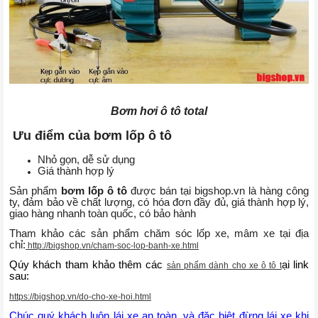
Bơm hơi ô tô total
Ưu điểm của bơm lốp ô tô
Nhỏ gọn, dễ sử dụng
Giá thành hợp lý
Sản phẩm
bơm lốp ô tô
được bán tại bigshop.vn là hàng công
ty, đảm bảo về chất lượng, có hóa đơn đầy đủ, giá thành hợp lý,
giao hàng nhanh toàn quốc, có bảo hành
Tham khảo các sản phẩm chăm sóc lốp xe, mâm xe tại địa
chỉ:
http://bigshop.vn/cham-soc-lop-banh-xe.html
Qúy khách tham khảo thêm các
ại link
sản phẩm dành cho xe ô tô t
sau:
https://bigshop.vn/do-cho-xe-hoi.html
Chúc quý khách luôn lái xe an toàn, và đặc biệt đừng lái xe khi