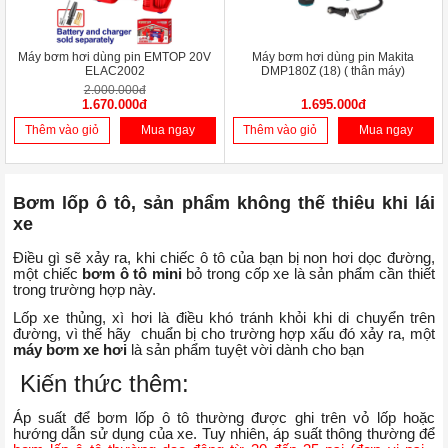
Máy bơm hơi dùng pin EMTOP 20V
Máy bơm hơi dùng pin Makita
ELAC2002
DMP180Z (18) ( thân máy)
2.000.000đ
1.670.000đ
1.695.000đ
Thêm vào giỏ
Mua ngay
Thêm vào giỏ
Mua ngay
Bơm lốp ô tô, sản phẩm không thế thiêu khi lái
xe
Điều gì sẽ xảy ra, khi chiếc ô tô của bạn bị non hơi dọc đường,
một chiếc
bơm ô tô mini
bỏ trong cốp xe là sản phẩm cần thiết
trong trường hợp này.
Lốp xe thủng, xì hơi là điều khó tránh khỏi khi di chuyển trên
đường, vì thế hãy chuẩn bị cho trường hợp xấu đó xảy ra, một
máy bơm xe hơi
là sản phẩm tuyệt vời dành cho bạn
Kiến thức thêm:
Áp suất để bơm lốp ô tô thường được ghi trên vỏ lốp hoặc
hướng dẫn sử dụng của xe. Tuy nhiên, áp suất thông thường để