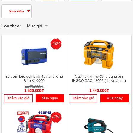
Xem thêm
Lọc theo:
Mức giá
-10%
Bộ bơm lốp, kích bình đa năng King
Máy nén khí tự động dùng pin
Blue K10000
INGCO CACLI2002 (chưa có pin)
1.685.000đ
1.520.000đ
1.440.000đ
Thêm vào giỏ
Mua ngay
Thêm vào giỏ
Mua ngay
-17%