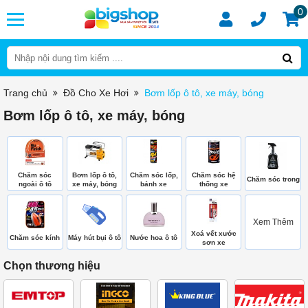
0
Trang chủ
Đồ Cho Xe Hơi
Bơm lốp ô tô, xe máy, bóng
Bơm lốp ô tô, xe máy, bóng
Chăm sóc
Bơm lốp ô tô,
Chăm sóc lốp,
Chăm sóc hệ
Chăm sóc trong
ngoài ô tô
xe máy, bóng
bánh xe
thống xe
Xem Thêm
Xoá vết xước
Chăm sóc kính
Máy hút bụi ô tô
Nước hoa ô tô
sơn xe
Chọn thương hiệu