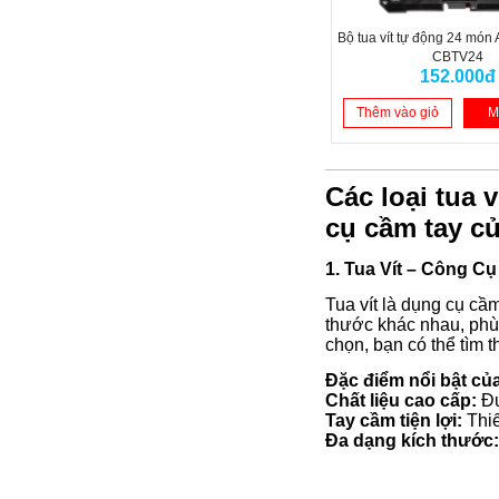
Bộ tua vít tự động 24 m
CBTV24
152.000đ
Thêm vào giỏ
M
Các loại tua 
cụ cầm tay c
1. Tua Vít – Công 
Tua vít là dụng cụ cầm
thước khác nhau, phù 
chọn, bạn có thể tìm t
Đặc điểm nổi bật của
Chất liệu cao cấp:
Đư
Tay cầm tiện lợi:
Thiế
Đa dạng kích thước: