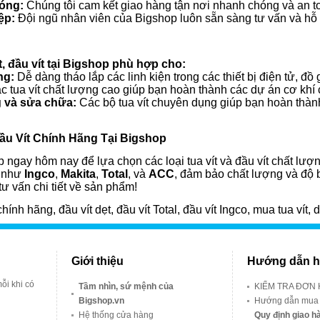
óng:
Chúng tôi cam kết giao hàng tận nơi nhanh chóng và an toà
ệp:
Đội ngũ nhân viên của Bigshop luôn sẵn sàng tư vấn và hỗ
, đầu vít tại Bigshop phù hợp cho:
ng:
Dễ dàng tháo lắp các linh kiện trong các thiết bị điện tử, đồ 
 tua vít chất lượng cao giúp bạn hoàn thành các dự án cơ khí 
g và sửa chữa:
Các bộ tua vít chuyên dụng giúp bạn hoàn thành
Đầu Vít Chính Hãng Tại Bigshop
ngay hôm nay để lựa chọn các loại tua vít và đầu vít chất lượ
g như
Ingco
,
Makita
,
Total
, và
ACC
, đảm bảo chất lượng và độ 
ư vấn chi tiết về sản phẩm!
ít chính hãng, đầu vít dẹt, đầu vít Total, đầu vít Ingco, mua tua v
Giới thiệu
Hướng dẫn h
ỗi khi có
Tầm nhìn, sứ mệnh của
KIỂM TRA ĐƠN
Bigshop.vn
Hướng dẫn mua
Hệ thống cửa hàng
Quy định giao hà