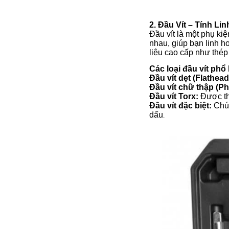
2. Đầu Vít – Tính L
Đầu vít là một phụ kiệ
nhau, giúp bạn linh h
liệu cao cấp như thé
Các loại đầu vít phổ
Đầu vít dẹt (Flathead
Đầu vít chữ thập (Phi
Đầu vít Torx:
Được thi
Đầu vít đặc biệt:
Chún
dấu
.