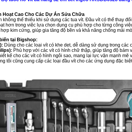
inh Hoạt Cao Cho Các Dự Án Sửa Chữa
n không thể thiếu khi sử dụng các tua vít. Đầu vít có thể thay đổ
oạt hơn trong việc lựa chọn dụng cụ phù hợp cho từng công việc
p hợp kim cứng, giúp gia tăng độ bền và khả năng chống mài mò
 biến tại Bigshop:
):
Dùng cho các loại vít có khe dẹt, dễ dàng sử dụng trong các
lips):
Phù hợp với các vít có hình chữ thập, giúp tăng độ bám và
ết kế cho các vít có hình ngôi sao, mang lại lực vặn mạnh mẽ v
g tôi cũng cung cấp các loại đầu vít cho các ứng dụng đặc biệt,