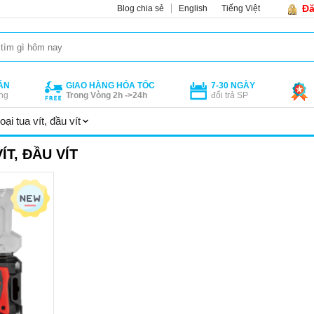
Đă
Blog chia sẻ
English
Tiếng Việt
ÁN
GIAO HÀNG HỎA TỐC
7-30 NGÀY
ng
Trong Vòng 2h ->24h
đổi trả SP
oại tua vít, đầu vít
ÍT, ĐẦU VÍT