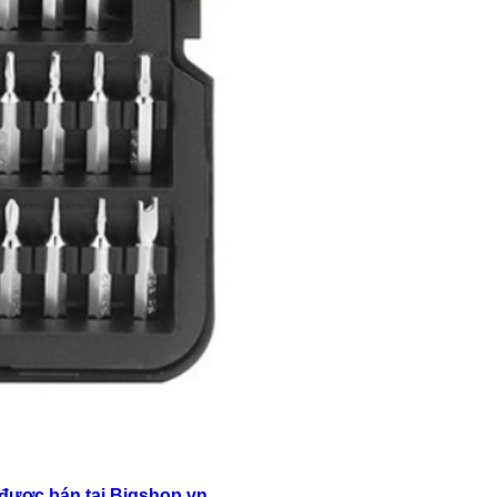
 được bán tại Bigshop.vn