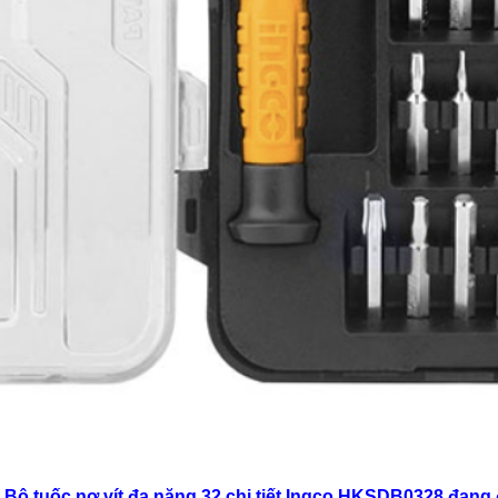
Bộ tuốc nơ vít đa năng 32 chi tiết Ingco HKSDB0328 đang