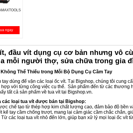
ón AMAXTOOLS
ua ngay
vít, đầu vít dụng cụ cơ bản nhưng vô 
ủa mỗi người thợ, sửa chữa trong gia đ
Cụ Không Thể Thiếu trong Mỗi Bộ Dụng Cụ Cầm Tay
 tay dùng để vặn các loại ốc vít. Tại Bigshop, chúng tôi cung cấp
hợp với từng công việc cụ thể. Sản phẩm đến từ các thương hi
hấy tất cả sản phẩm về tua vít tại Bigshop.vn.
 các loại tua vít được bán tại Bigshop:
ợc chế tạo từ thép hợp kim chất lượng cao, đảm bảo độ bền và 
t kế tay cầm chống trượt, mang lại cảm giác cầm chắc chắn, giú
Từ các loại tua vít nhỏ đến lớn, giúp bạn xử lý mọi loại ốc vít 