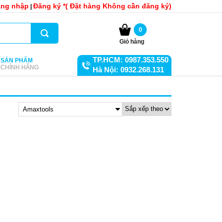
ng nhập
Đăng ký *( Đặt hàng Không cần đăng ký)
|
0
Giỏ hàng
TP.HCM: 0987.353.550
SẢN PHẨM
CHÍNH HÃNG
Hà Nội: 0932.268.131
Amaxtools