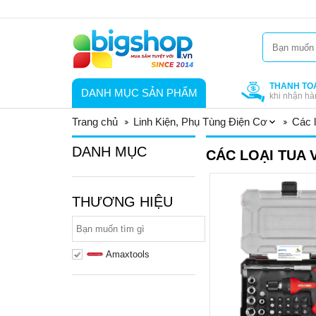
THANH TO
DANH MỤC SẢN PHẨM
khi nhận hà
Trang chủ
Linh Kiện, Phụ Tùng Điện Cơ
Các l
DANH MỤC
CÁC LOẠI TUA V
THƯƠNG HIỆU
Amaxtools