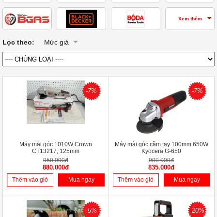
Xem thêm
Lọc theo:
Mức giá
-7%
-7%
Máy mài góc 1010W Crown
Máy mài góc cầm tay 100mm 650W
CT13217, 125mm
Kyocera G-650
950.000đ
900.000đ
880.000đ
835.000đ
Thêm vào giỏ
Mua ngay
Thêm vào giỏ
Mua ngay
-5%
-20%