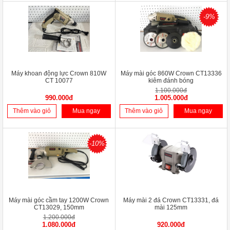
-9%
Máy khoan động lực Crown 810W
Máy mài góc 860W Crown CT13336
CT 10077
kiêm đánh bóng
1.100.000đ
990.000đ
1.005.000đ
Thêm vào giỏ
Mua ngay
Thêm vào giỏ
Mua ngay
-10%
Máy mài góc cầm tay 1200W Crown
Máy mài 2 đá Crown CT13331, đá
CT13029, 150mm
mài 125mm
1.200.000đ
1.080.000đ
920.000đ