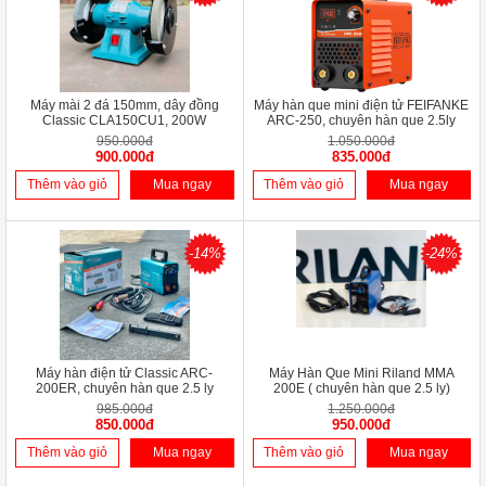
Máy mài 2 đá 150mm, dây đồng
Máy hàn que mini điện tử FEIFANKE
Classic CLA150CU1, 200W
ARC-250, chuyên hàn que 2.5ly
950.000đ
1.050.000đ
900.000đ
835.000đ
Thêm vào giỏ
Mua ngay
Thêm vào giỏ
Mua ngay
-14%
-24%
Máy hàn điện tử Classic ARC-
Máy Hàn Que Mini Riland MMA
200ER, chuyên hàn que 2.5 ly
200E ( chuyên hàn que 2.5 ly)
985.000đ
1.250.000đ
850.000đ
950.000đ
Thêm vào giỏ
Mua ngay
Thêm vào giỏ
Mua ngay