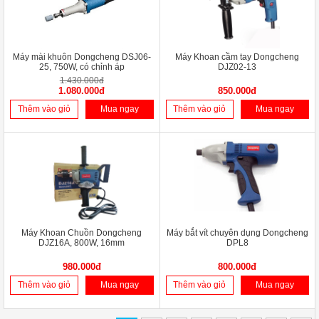
Máy mài khuôn Dongcheng DSJ06-
Máy Khoan cầm tay Dongcheng
25, 750W, có chỉnh áp
DJZ02-13
1.430.000đ
1.080.000đ
850.000đ
Thêm vào giỏ
Mua ngay
Thêm vào giỏ
Mua ngay
Máy Khoan Chuồn Dongcheng
Máy bắt vít chuyên dụng Dongcheng
DJZ16A, 800W, 16mm
DPL8
980.000đ
800.000đ
Thêm vào giỏ
Mua ngay
Thêm vào giỏ
Mua ngay