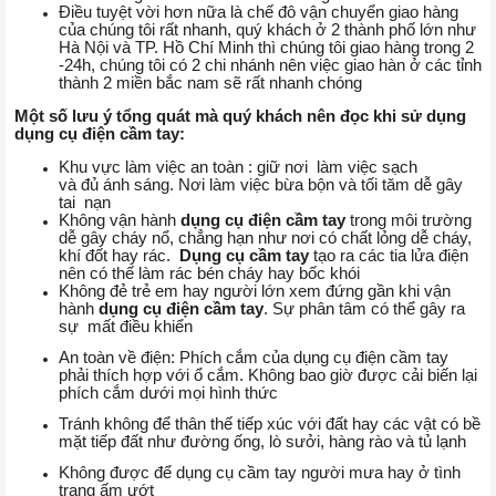
Điều tuyệt vời hơn nữa là chế đô vận chuyển giao hàng
của chúng tôi rất nhanh, quý khách ở 2 thành phố lớn như
Hà Nội và TP. Hồ Chí Minh thì chúng tôi giao hàng trong 2
-24h, chúng tôi có 2 chi nhánh nên việc giao hàn ở các tỉnh
thành 2 miền bắc nam sẽ rất nhanh chóng
Một số lưu ý tổng quát mà quý khách nên đọc khi sử dụng
dụng cụ điện cầm tay:
Khu vực làm việc an toàn : giữ nơi làm việc sạch
và đủ ánh sáng. Nơi làm việc bừa bộn và tối tăm dễ gây
tai nạn
Không vận hành
dụng cụ điện cầm tay
trong môi trường
dễ gây cháy nổ, chẳng hạn như nơi có chất lỏng dễ cháy,
khí đốt hay rác.
Dụng cụ cầm tay
tạo ra các tia lửa điện
nên có thế làm rác bén cháy hay bốc khói
Không đẻ trẻ em hay người lớn xem đứng gần khi vận
hành
dụng cụ điện cầm tay
. Sự phân tâm có thể gây ra
sự mất điều khiển
An toàn về điện: Phích cắm của dụng cụ điện cầm tay
phải thích hợp với ổ cắm. Không bao giờ được cải biến lại
phích cắm dưới mọi hình thức
Tránh không để thân thế tiếp xúc với đất hay các vật có bề
mặt tiếp đất như đường ống, lò sưởi, hàng rào và tủ lạnh
Không được để dụng cụ cầm tay người mưa hay ở tình
trạng ấm ướt