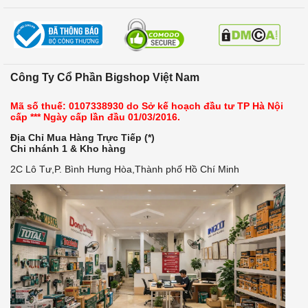
Công Ty Cổ Phần Bigshop Việt Nam
Mã số thuế: 0107338930 do Sở kế hoạch đầu tư TP Hà Nội
cấp *** Ngày cấp lần đầu 01/03/2016.
Địa Chỉ Mua Hàng Trực Tiếp (*)
Chi nhánh 1 & Kho hàng
2C Lô Tư,P. Bình Hưng Hòa,Thành phố Hồ Chí Minh