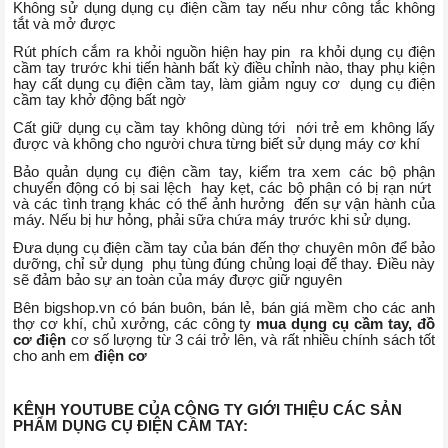
Không sử dụng dụng cụ điện cầm tay nếu như công tắc không
tắt và mở được
Rút phích cắm ra khỏi nguồn hiện hay pin ra khỏi dụng cụ điện
cầm tay trước khi tiến hành bất kỳ điều chỉnh nào, thay phụ kiện
hay cất dụng cụ điện cầm tay, làm giảm nguy cơ dụng cụ điện
cầm tay khở động bất ngờ
Cất giữ dụng cụ cầm tay không dùng tới nới trẻ em không lấy
được và không cho người chưa từng biết sử dụng máy cơ khí
Bảo quản dụng cụ điện cầm tay, kiểm tra xem các bộ phận
chuyển động có bị sai lệch hay kẹt, các bộ phận có bị rạn nứt
và các tình trạng khác có thể ảnh hưởng đến sự vận hành của
máy. Nếu bị hư hỏng, phải sữa chứa máy trước khi sử dụng.
Đưa dụng cụ điện cầm tay của bán đến thợ chuyên môn để bảo
dưỡng, chỉ sử dụng phụ tùng đúng chủng loại để thay. Điều này
sẽ đảm bảo sự an toàn của máy được giữ nguyên
Bên bigshop.vn có bán buôn, bán lẻ, bán giá mềm cho các anh
thợ cơ khí, chủ xưởng, các công ty
mua dụng cụ cầm tay, đồ
cơ điện
cơ số lượng từ 3 cái trở lên, và rất nhiều chính sách tốt
cho anh em
điện cơ
KÊNH YOUTUBE CỦA CÔNG TY GIỚI THIỆU CÁC SẢN
PHẨM DỤNG CỤ ĐIỆN CẦM TAY: