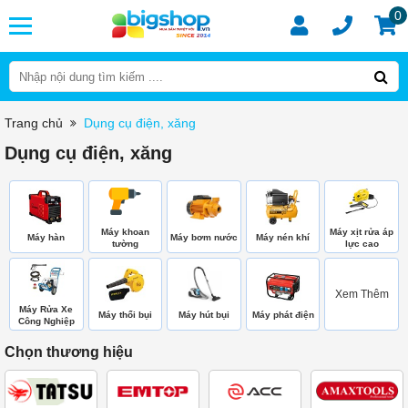
0
Trang chủ
Dụng cụ điện, xăng
Dụng cụ điện, xăng
Máy khoan
Máy xịt rửa áp
Máy hàn
Máy bơm nước
Máy nén khí
tường
lực cao
Xem Thêm
Máy Rửa Xe
Máy thổi bụi
Máy hút bụi
Máy phát điện
Công Nghiệp
Chọn thương hiệu