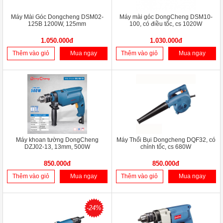
Máy Mài Góc Dongcheng DSM02-
Máy mài góc DongCheng DSM10-
125B 1200W, 125mm
100, có điều tốc, cs 1020W
1.050.000đ
1.030.000đ
Thêm vào giỏ
Mua ngay
Thêm vào giỏ
Mua ngay
Máy khoan tường DongCheng
Máy Thổi Bụi Dongcheng DQF32, có
DZJ02-13, 13mm, 500W
chỉnh tốc, cs 680W
850.000đ
850.000đ
Thêm vào giỏ
Mua ngay
Thêm vào giỏ
Mua ngay
-24%