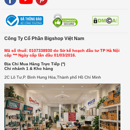
Công Ty Cổ Phần Bigshop Việt Nam
Mã số thuế: 0107338930 do Sở kế hoạch đầu tư TP Hà Nội
cấp *** Ngày cấp lần đầu 01/03/2016.
Địa Chỉ Mua Hàng Trực Tiếp (*)
Chi nhánh 1 & Kho hàng
2C Lô Tư,P. Bình Hưng Hòa,Thành phố Hồ Chí Minh