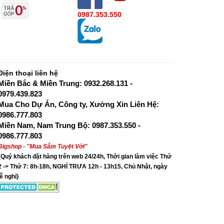
0987.353.550
Điện thoại liên hệ
Miền Bắc & Miền Trung: 0932.268.131 -
0979.439.823
Mua Cho Dự Án, Công ty, Xưởng Xin Liên Hệ:
0986.777.803
Miền Nam, Nam Trung Bộ: 0987.353.550 -
0986.777.803
Bigshop - "Mua Sắm Tuyệt Vời"
{Quý khách đặt hàng trên web 24/24h, Thời gian làm việc Thứ
2 -> Thứ 7: 8h-18h, NGHỈ TRƯA 12h - 13h15, Chủ Nhật, ngày
lễ nghỉ}