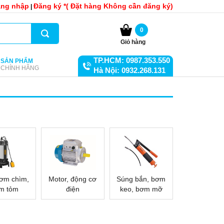
ng nhập
Đăng ký *( Đặt hàng Không cần đăng ký)
|
0
Giỏ hàng
TP.HCM: 0987.353.550
SẢN PHẨM
CHÍNH HÃNG
Hà Nội: 0932.268.131
ơm chìm,
Motor, động cơ
Súng bắn, bơm
m tỏm
điện
keo, bơm mỡ