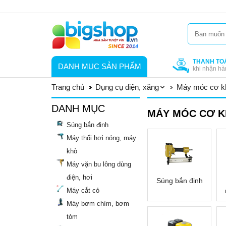
THANH TO
DANH MỤC SẢN PHẨM
khi nhận hà
Trang chủ
Dụng cụ điện, xăng
Máy móc cơ k
DANH MỤC
MÁY MÓC CƠ K
Súng bắn đinh
Máy thổi hơi nóng, máy
khò
Máy vặn bu lông dùng
điện, hơi
Súng bắn đinh
Máy cắt cỏ
Máy bơm chìm, bơm
tỏm