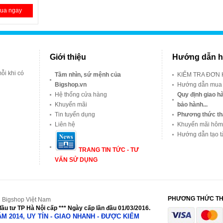
ua ngay
Giới thiệu
Hướng dẫn h
ỗi khi có
Tầm nhìn, sứ mệnh của
KIỂM TRA ĐƠN
Bigshop.vn
Hướng dẫn mua
Hệ thống cửa hàng
Quy định giao hà
Khuyến mãi
bảo hành...
Tin tuyển dụng
Phương thức th
Liên hệ
Khuyến mãi hôm
Hướng dẫn tạo t
TRANG TIN TỨC - TƯ
VẤN SỬ DỤNG
PHƯƠNG THỨC T
 Bigshop Việt Nam
ầu tư TP Hà Nội cấp *** Ngày cấp lần đầu 01/03/2016.
NĂM 2014, UY TÍN - GIAO NHANH - ĐƯỢC KIỂM