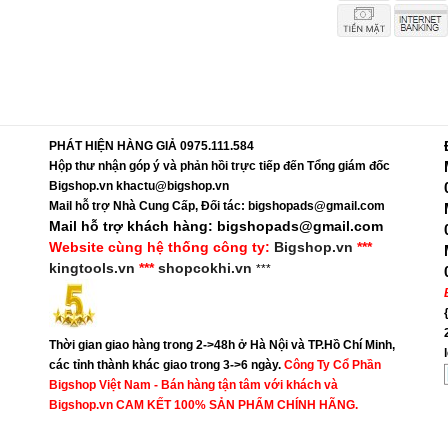
PHÁT HIỆN HÀNG GIẢ 0975.111.584
Hộp thư nhận góp ý và phản hồi trực tiếp đến Tổng giám đốc
Bigshop.vn khactu@bigshop.vn
Mail hỗ trợ Nhà Cung Cấp, Đối tác: bigshopads@gmail.com
Mail hỗ trợ khách hàng: bigshopads@gmail.com
Website cùng hệ thống công ty:
Bigshop.vn
***
kingtools.vn
***
shopcokhi.vn
***
Thời gian giao hàng trong 2->48h ở Hà Nội và TP.Hồ Chí Minh,
các tỉnh thành khác giao trong 3->6 ngày.
Công Ty Cổ Phần
Bigshop Việt Nam - Bán hàng tận tâm với khách và
Bigshop.vn CAM KẾT 100% SẢN PHẨM CHÍNH HÃNG.