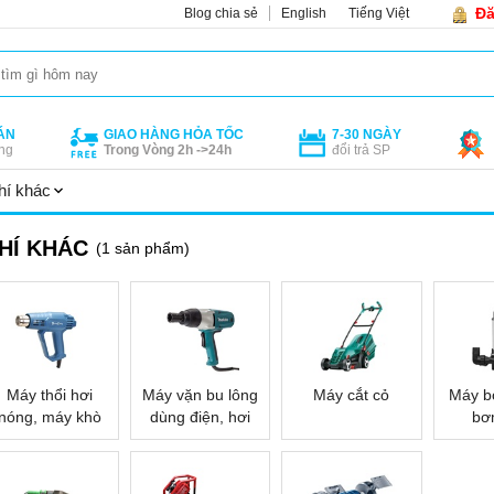
Đă
Blog chia sẻ
English
Tiếng Việt
ÁN
GIAO HÀNG HỎA TỐC
7-30 NGÀY
ng
Trong Vòng 2h ->24h
đổi trả SP
hí khác
HÍ KHÁC
(1 sản phẩm)
Máy thổi hơi
Máy vặn bu lông
Máy cắt cỏ
Máy b
nóng, máy khò
dùng điện, hơi
bơ