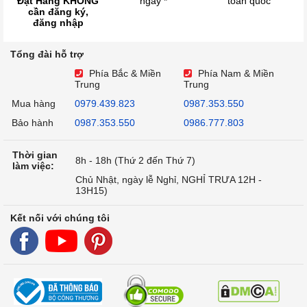
Đặt Hàng KHÔNG
ngày *
toàn quốc
cần đăng ký,
đăng nhập
Tổng đài hỗ trợ
Phía Bắc & Miền
Phía Nam & Miền
Trung
Trung
Mua hàng
0979.439.823
0987.353.550
Bảo hành
0987.353.550
0986.777.803
Thời gian
8h - 18h (Thứ 2 đến Thứ 7)
làm việc:
Chủ Nhật, ngày lễ Nghỉ, NGHỈ TRƯA 12H -
13H15)
Kết nối với chúng tôi