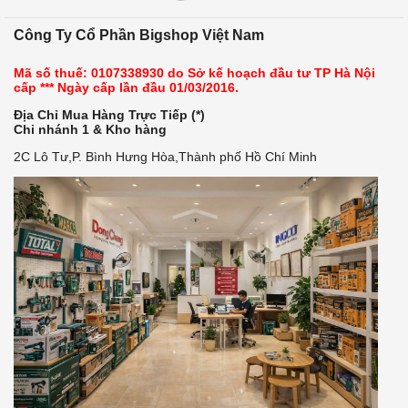
Công Ty Cổ Phần Bigshop Việt Nam
Mã số thuế: 0107338930 do Sở kế hoạch đầu tư TP Hà Nội
cấp *** Ngày cấp lần đầu 01/03/2016.
Địa Chỉ Mua Hàng Trực Tiếp (*)
Chi nhánh 1 & Kho hàng
2C Lô Tư,P. Bình Hưng Hòa,Thành phố Hồ Chí Minh