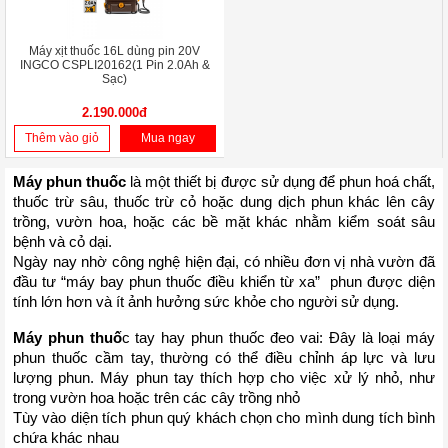
Máy xịt thuốc 16L dùng pin 20V
INGCO CSPLI20162(1 Pin 2.0Ah &
Sạc)
2.190.000đ
Thêm vào giỏ
Mua ngay
Máy phun thuốc 
là một thiết bị được sử dụng để phun hoá chất, 
thuốc trừ sâu, thuốc trừ cỏ hoặc dung dịch phun khác lên cây 
trồng, vườn hoa, hoặc các bề mặt khác nhằm kiểm soát sâu 
bệnh và cỏ dại.
Ngày nay nhờ công nghệ hiện đại, có nhiều đơn vị nhà vườn đã 
đầu tư “máy bay phun thuốc điều khiển từ xa”  phun được diện 
tính lớn hơn và ít ảnh hưởng sức khỏe cho người sử dụng.
Máy phun thuố
c tay hay phun thuốc đeo vai: Đây là loại máy 
phun thuốc cầm tay, thường có thể điều chỉnh áp lực và lưu 
lượng phun. Máy phun tay thích hợp cho việc xử lý nhỏ, như 
trong vườn hoa hoặc trên các cây trồng nhỏ
Tùy vào diện tích phun quý khách chọn cho mình dung tích bình 
chứa khác nhau 