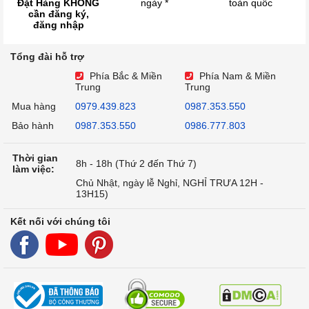
Đặt Hàng KHÔNG
ngày *
toàn quốc
cần đăng ký,
đăng nhập
Tổng đài hỗ trợ
Phía Bắc & Miền
Phía Nam & Miền
Trung
Trung
Mua hàng
0979.439.823
0987.353.550
Bảo hành
0987.353.550
0986.777.803
Thời gian
8h - 18h (Thứ 2 đến Thứ 7)
làm việc:
Chủ Nhật, ngày lễ Nghỉ, NGHỈ TRƯA 12H -
13H15)
Kết nối với chúng tôi