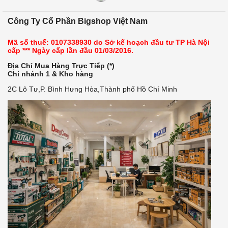
Công Ty Cổ Phần Bigshop Việt Nam
Mã số thuế: 0107338930 do Sở kế hoạch đầu tư TP Hà Nội
cấp *** Ngày cấp lần đầu 01/03/2016.
Địa Chỉ Mua Hàng Trực Tiếp (*)
Chi nhánh 1 & Kho hàng
2C Lô Tư,P. Bình Hưng Hòa,Thành phố Hồ Chí Minh