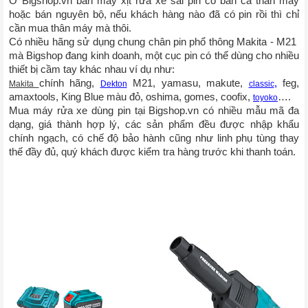
Ở Bigshop.vn bán máy xịt rửa xe sài pin có bán cả thân máy 
hoặc bán nguyên bộ, nếu khách hàng nào đã có pin rồi thì chỉ 
cần mua thân máy mà thôi. 
Có nhiều hãng sử dụng chung chân pin phổ thông Makita - M21  
mà Bigshop đang kinh doanh, một cục pin có thể dùng cho nhiều 
thiết bị cầm tay khác nhau ví dụ như:  
chính hãng, 
M21, yamasu, makute, 
,
 feg, 
Makita 
Dekton
classic
amaxtools, King Blue màu đỏ, oshima, gomes, coofix, 
….
toyoko
Mua máy rửa xe dùng pin tại Bigshop.vn có nhiều mẫu mã đa 
dạng, giá thành hợp lý, các sản phẩm đều được nhập khẩu 
chính ngạch, có chế độ bảo hành cũng như linh phụ tùng thay 
thế đầy đủ, quý khách được kiểm tra hàng trước khi thanh toán. 