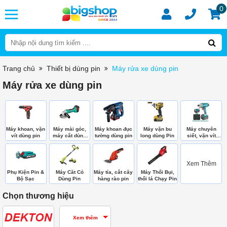
0
Trang chủ
Thiết bị dùng pin
Máy rửa xe dùng pin
Máy rửa xe dùng pin
Máy khoan, vặn
Máy mài góc,
Máy khoan đục
Máy vặn bu
Máy chuyên
vít dùng pin
máy cắt dùng
tường dùng pin
long dùng Pin
siết, vặn vít
pin
dùng pin
Xem Thêm
Phụ Kiện Pin &
Máy Căt Cỏ
Máy tỉa, cắt cây
Máy Thổi Bụi,
Bộ Sạc
Dùng Pin
hàng rào pin
thổi lá Chạy Pin
Chọn thương hiệu
Xem thêm