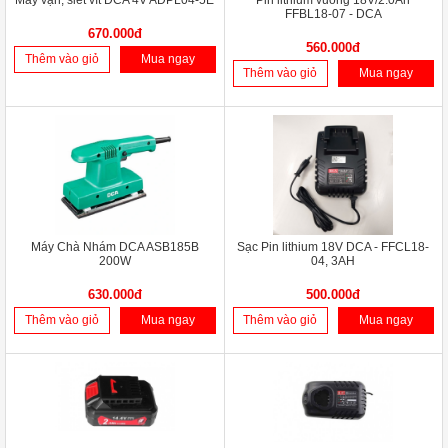
Máy vặn, siết vít DCA 4V ADPL04-5E
Pin lithium vuông 18V/2.0Ah
FFBL18-07 - DCA
670.000đ
560.000đ
Thêm vào giỏ
Mua ngay
Thêm vào giỏ
Mua ngay
Máy Chà Nhám DCA ASB185B
Sạc Pin lithium 18V DCA - FFCL18-
200W
04, 3AH
630.000đ
500.000đ
Thêm vào giỏ
Mua ngay
Thêm vào giỏ
Mua ngay