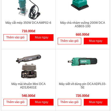
Máy cắt mép 350W DCA AMP02-6
Máy chà nhám vuông 200W DCA
ASB03-100
710.000đ
660.000đ
Thêm vào giỏ
Mua ngay
Thêm vào giỏ
Mua ngay
Máy mài khuôn Mini DCA
Máy siết vít dùng pin DCA ADPL03-
ADSJ0401E
5E
540.000đ
720.000đ
Thêm vào giỏ
Mua ngay
Thêm vào giỏ
Mua ngay