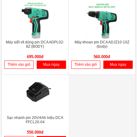
Máy siết vít dùng pin DCA ADPL02-
Máy khoan pin DCA ADJZ10-10Z
8Z (BODY)
(body)
695.000đ
560.000đ
Thêm vào giỏ
Mua ngay
Thêm vào giỏ
Mua ngay
Sạc nhanh pin 20V/4Ah hiệu DCA
FFCL20-04
550.000đ