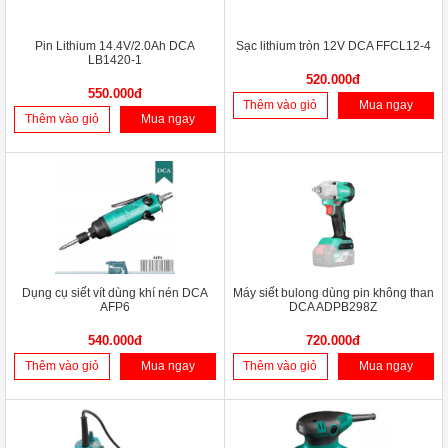
Pin Lithium 14.4V/2.0Ah DCA
Sạc lithium tròn 12V DCA FFCL12-4
LB1420-1
520.000đ
550.000đ
Thêm vào giỏ
Mua ngay
Thêm vào giỏ
Mua ngay
Dụng cụ siết vít dùng khí nén DCA
Máy siết bulong dùng pin không than
AFP6
DCA ADPB298Z
540.000đ
720.000đ
Thêm vào giỏ
Mua ngay
Thêm vào giỏ
Mua ngay