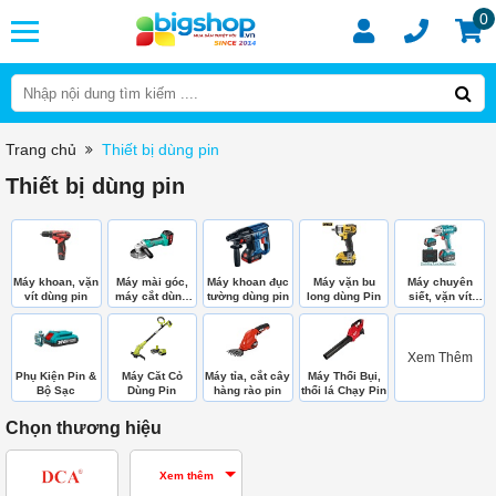
0
Trang chủ
Thiết bị dùng pin
Thiết bị dùng pin
Máy khoan, vặn
Máy mài góc,
Máy khoan đục
Máy vặn bu
Máy chuyên
vít dùng pin
máy cắt dùng
tường dùng pin
long dùng Pin
siết, vặn vít
pin
dùng pin
Xem Thêm
Phụ Kiện Pin &
Máy Căt Cỏ
Máy tỉa, cắt cây
Máy Thổi Bụi,
Bộ Sạc
Dùng Pin
hàng rào pin
thổi lá Chạy Pin
Chọn thương hiệu
Xem thêm