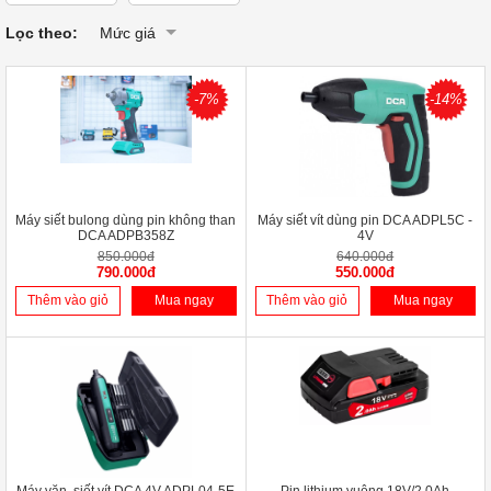
Lọc theo:
Mức giá
-7%
-14%
Máy siết bulong dùng pin không than
Máy siết vít dùng pin DCA ADPL5C -
DCA ADPB358Z
4V
850.000đ
640.000đ
790.000đ
550.000đ
Thêm vào giỏ
Mua ngay
Thêm vào giỏ
Mua ngay