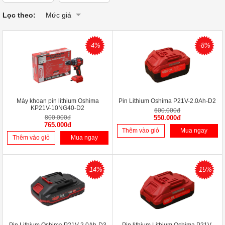
Lọc theo:
Mức giá
-4%
-8%
Máy khoan pin lithium Oshima
Pin Lithium Oshima P21V-2.0Ah-D2
KP21V-10NG40-D2
600.000đ
800.000đ
550.000đ
765.000đ
Thêm vào giỏ
Mua ngay
Thêm vào giỏ
Mua ngay
-14%
-15%