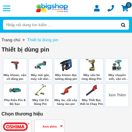
0
Trang chủ
Thiết bị dùng pin
Thiết bị dùng pin
Máy khoan, vặn
Máy mài góc,
Máy khoan đục
Máy vặn bu
Máy chuyên
vít dùng pin
máy cắt dùng
tường dùng pin
long dùng Pin
siết, vặn vít
pin
dùng pin
Xem Thêm
Phụ Kiện Pin &
Máy Căt Cỏ
Máy tỉa, cắt cây
Máy Thổi Bụi,
Bộ Sạc
Dùng Pin
hàng rào pin
thổi lá Chạy Pin
Chọn thương hiệu
Xem thêm