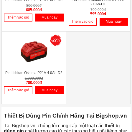
Pin Lithium Oshima P21V-2.0Ah-D3
Pin lithium Lithium Oshima P21V-
2.0Ah-D1
800.000đ
685.000đ
700.000đ
595.000đ
Thêm vào giỏ
Mua ngay
Thêm vào giỏ
Mua ngay
-22%
Pin Lithium Oshima P21V-4.0Ah-D2
1.000.000đ
780.000đ
Thêm vào giỏ
Mua ngay
Thiết Bị Dùng Pin Chính Hãng Tại Bigshop.vn
Tại Bigshop.vn, chúng tôi cung cấp một loạt các
thiết bị
dùng pin
chất lượng cao từ các thương hiệu nổi tiếng như