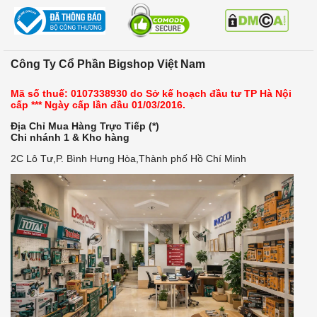
Công Ty Cổ Phần Bigshop Việt Nam
Mã số thuế: 0107338930 do Sở kế hoạch đầu tư TP Hà Nội
cấp *** Ngày cấp lần đầu 01/03/2016.
Địa Chỉ Mua Hàng Trực Tiếp (*)
Chi nhánh 1 & Kho hàng
2C Lô Tư,P. Bình Hưng Hòa,Thành phố Hồ Chí Minh