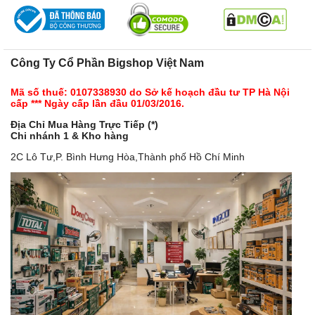
Công Ty Cổ Phần Bigshop Việt Nam
Mã số thuế: 0107338930 do Sở kế hoạch đầu tư TP Hà Nội
cấp *** Ngày cấp lần đầu 01/03/2016.
Địa Chỉ Mua Hàng Trực Tiếp (*)
Chi nhánh 1 & Kho hàng
2C Lô Tư,P. Bình Hưng Hòa,Thành phố Hồ Chí Minh