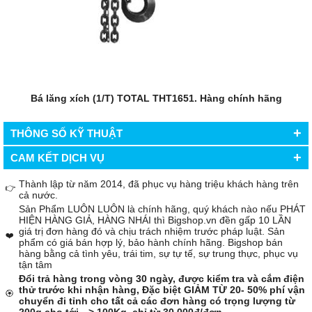
Bá lăng xích (1/T) TOTAL THT1651. Hàng chính hãng
+
THÔNG SỐ KỸ THUẬT
+
CAM KẾT DỊCH VỤ
Thành lập từ năm 2014, đã phục vụ hàng triệu khách hàng trên
👉
cả nước.
Sản Phẩm LUÔN LUÔN là chính hãng, quý khách nào nếu PHÁT
HIỆN HÀNG GIẢ, HÀNG NHÁI thì Bigshop.vn đền gấp 10 LẦN
giá trị đơn hàng đó và chịu trách nhiệm trước pháp luật. Sản
❤️
phẩm có giá bán hợp lý, bảo hành chính hãng. Bigshop bán
hàng bằng cả tình yêu, trái tim, sự tự tế, sự trung thực, phục vụ
tận tâm
Đổi trả hàng trong vòng 30 ngày, được kiểm tra và cắm điện
thử trước khi nhận hàng, Đặc biệt GIẢM TỪ 20- 50% phí vận
🏵️
chuyển đi tỉnh cho tất cả các đơn hàng có trọng lượng từ