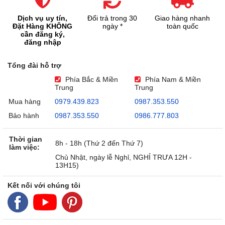
Dịch vụ uy tín,
Đổi trả trong 30
Giao hàng nhanh
Đặt Hàng KHÔNG
ngày *
toàn quốc
cần đăng ký,
đăng nhập
Tổng đài hỗ trợ
Phía Bắc & Miền
Phía Nam & Miền
Trung
Trung
Mua hàng
0979.439.823
0987.353.550
Bảo hành
0987.353.550
0986.777.803
Thời gian
8h - 18h (Thứ 2 đến Thứ 7)
làm việc:
Chủ Nhật, ngày lễ Nghỉ, NGHỈ TRƯA 12H -
13H15)
Kết nối với chúng tôi