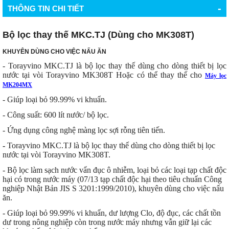
-
THÔNG TIN CHI TIẾT
Bộ lọc thay thế MKC.TJ (Dùng cho MK308T)
KHUYÊN DÙNG CHO VIỆC NẤU ĂN
- Torayvino MKC.TJ là bộ lọc thay thế dùng cho dòng thiết bị lọc
nước tại vòi Torayvino MK308T Hoặc có thể thay thế cho
Máy lọc
MK204MX
- Giúp loại bỏ 99.99% vi khuẩn.
- Công suất: 600 lít nước/ bộ lọc.
- Ứng dụng công nghệ màng lọc sợi rỗng tiên tiến.
-
Torayvino MKC.TJ là bộ lọc thay thế dùng cho dòng thiết bị lọc
nước tại vòi Torayvino MK308T.
- Bộ lọc làm sạch nước vẩn đục ô nhiễm, loại bỏ các loại tạp chất độc
hại có trong nước máy (07/13 tạp chất độc hại theo tiêu chuẩn Công
nghiệp Nhật Bản JIS S 3201:1999/2010), khuyên dùng cho việc nấu
ăn.
- Giúp loại bỏ 99.99% vi khuẩn, dư lượng Clo, độ đục, các chất tồn
dư trong nông nghiệp còn trong nước máy nhưng vẫn giữ lại các