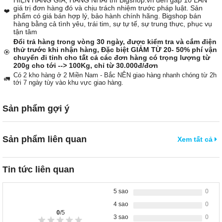
giá trị đơn hàng đó và chịu trách nhiệm trước pháp luật. Sản
❤️
phẩm có giá bán hợp lý, bảo hành chính hãng. Bigshop bán
hàng bằng cả tình yêu, trái tim, sự tự tế, sự trung thực, phục vụ
tận tâm
Đổi trả hàng trong vòng 30 ngày, được kiểm tra và cắm điện
thử trước khi nhận hàng, Đặc biệt GIẢM TỪ 20- 50% phí vận
🏵️
chuyển đi tỉnh cho tất cả các đơn hàng có trọng lượng từ
200g cho tới --> 100Kg, chỉ từ 30.000đ/đơn
Có 2 kho hàng ở 2 Miền Nam - Bắc NÊN giao hàng nhanh chóng từ 2h
🚛
tới 7 ngày tùy vào khu vực giao hàng.
Sản phẩm gợi ý
Sản phẩm liên quan
Xem tất cả
Tin tức liên quan
5 sao
0
4 sao
0
0
/5
3 sao
0