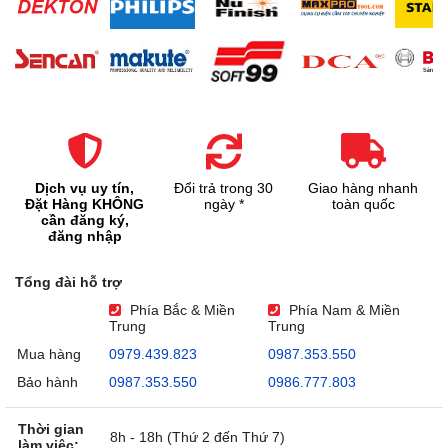
Dịch vụ uy tín,
Đổi trả trong 30
Giao hàng nhanh
Đặt Hàng KHÔNG
ngày *
toàn quốc
cần đăng ký,
đăng nhập
Tổng đài hỗ trợ
Phía Bắc & Miền
Phía Nam & Miền
Trung
Trung
Mua hàng
0979.439.823
0987.353.550
Bảo hành
0987.353.550
0986.777.803
Thời gian
8h - 18h (Thứ 2 đến Thứ 7)
làm việc: