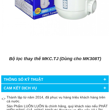
Bộ lọc thay thế MKC.TJ (Dùng cho MK308T)
+
THÔNG SỐ KỸ THUẬT
+
CAM KẾT DỊCH VỤ
Thành lập từ năm 2014, đã phục vụ hàng triệu khách hàng trên
👉
cả nước.
Sản Phẩm LUÔN LUÔN là chính hãng, quý khách nào nếu PHÁT
HIỆN HÀNG GIẢ, HÀNG NHÁI thì Bigshop.vn đền gấp 10 LẦN