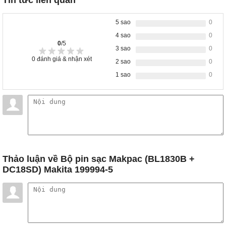
5 sao
0
4 sao
0
0
/5
3 sao
0
0
đánh giá & nhận xét
2 sao
0
1 sao
0
Thảo luận
về Bộ pin sạc Makpac (BL1830B +
DC18SD) Makita 199994-5