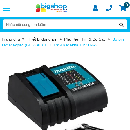
0
Trang chủ
Thiết bị dùng pin
Phụ Kiện Pin & Bộ Sạc
Bộ pin
sạc Makpac (BL1830B + DC18SD) Makita 199994-5