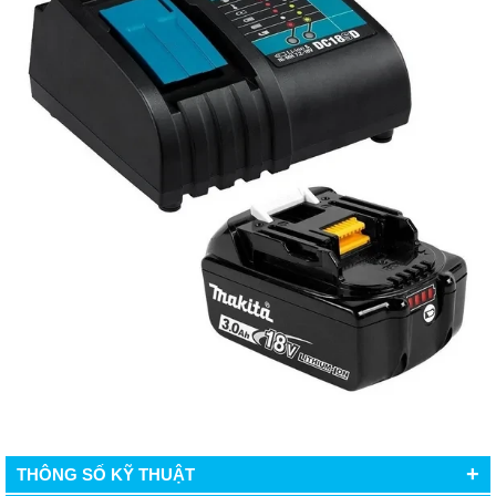
+
THÔNG SỐ KỸ THUẬT