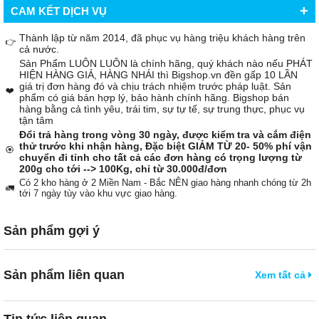
+
CAM KẾT DỊCH VỤ
Thành lập từ năm 2014, đã phục vụ hàng triệu khách hàng trên
👉
cả nước.
Sản Phẩm LUÔN LUÔN là chính hãng, quý khách nào nếu PHÁT
HIỆN HÀNG GIẢ, HÀNG NHÁI thì Bigshop.vn đền gấp 10 LẦN
giá trị đơn hàng đó và chịu trách nhiệm trước pháp luật. Sản
❤️
phẩm có giá bán hợp lý, bảo hành chính hãng. Bigshop bán
hàng bằng cả tình yêu, trái tim, sự tự tế, sự trung thực, phục vụ
tận tâm
Đổi trả hàng trong vòng 30 ngày, được kiểm tra và cắm điện
thử trước khi nhận hàng, Đặc biệt GIẢM TỪ 20- 50% phí vận
🏵️
chuyển đi tỉnh cho tất cả các đơn hàng có trọng lượng từ
200g cho tới --> 100Kg, chỉ từ 30.000đ/đơn
Có 2 kho hàng ở 2 Miền Nam - Bắc NÊN giao hàng nhanh chóng từ 2h
🚛
tới 7 ngày tùy vào khu vực giao hàng.
Sản phẩm gợi ý
Sản phẩm liên quan
Xem tất cả
Tin tức liên quan