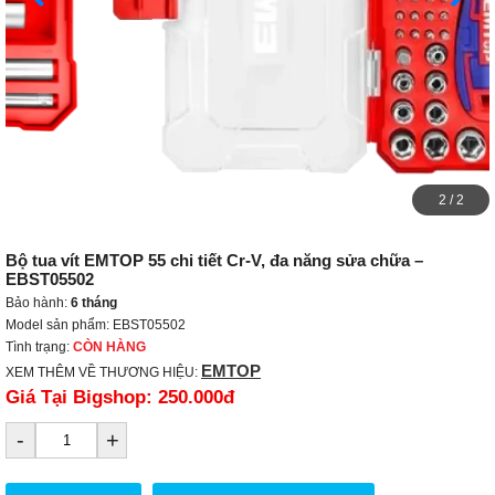
2
/
2
Bộ tua vít EMTOP 55 chi tiết Cr-V, đa năng sửa chữa –
EBST05502
Bảo hành:
6 tháng
Model sản phẩm: EBST05502
Tình trạng:
CÒN HÀNG
EMTOP
XEM THÊM VỀ THƯƠNG HIỆU:
Giá Tại Bigshop:
250.000đ
-
+