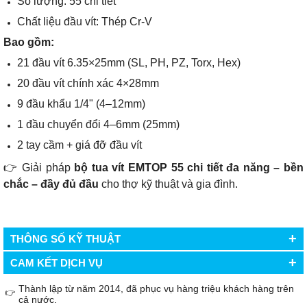
Số lượng: 55 chi tiết
Chất liệu đầu vít: Thép Cr-V
Bao gồm:
21 đầu vít 6.35×25mm (SL, PH, PZ, Torx, Hex)
20 đầu vít chính xác 4×28mm
9 đầu khẩu 1/4" (4–12mm)
1 đầu chuyển đổi 4–6mm (25mm)
2 tay cầm + giá đỡ đầu vít
👉 Giải pháp
bộ tua vít EMTOP 55 chi tiết đa năng – bền
chắc – đầy đủ đầu
cho thợ kỹ thuật và gia đình.
+
THÔNG SỐ KỸ THUẬT
+
CAM KẾT DỊCH VỤ
Thành lập từ năm 2014, đã phục vụ hàng triệu khách hàng trên
👉
cả nước.