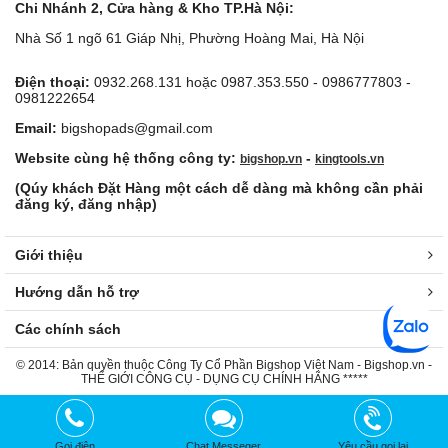
Chi Nhánh 2, Cửa hàng & Kho TP.Hà Nội:
Nhà Số 1 ngõ 61 Giáp Nhị, Phường Hoàng Mai, Hà Nội
Điện thoại:
0932.268.131 hoặc 0987.353.550 - 0986777803 -
0981222654
Email:
bigshopads@gmail.com
Website cùng hệ thống công ty:
-
bigshop.vn
kingtools.vn
(Qúy khách Đặt Hàng một cách dễ dàng mà không cần phải
đăng ký, đăng nhập)
Giới thiệu
Hướng dẫn hỗ trợ
Các chính sách
© 2014: Bản quyền thuộc Công Ty Cổ Phần Bigshop Việt Nam - Bigshop.vn -
THẾ GIỚI CÔNG CỤ - DỤNG CỤ CHÍNH HÃNG *****
Gọi điện
Chat Messeger
Yêu cầu gọi lại