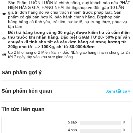
Sản Phẩm LUÔN LUÔN là chính hãng, quý khách nào nếu PHÁT
HIỆN HÀNG GIẢ, HÀNG NHÁI thì Bigshop.vn đền gấp 10 LẦN
giá trị đơn hàng đó và chịu trách nhiệm trước pháp luật. Sản
❤️
phẩm có giá bán hợp lý, bảo hành chính hãng. Bigshop bán
hàng bằng cả tình yêu, trái tim, sự tự tế, sự trung thực, phục vụ
tận tâm
Đổi trả hàng trong vòng 30 ngày, được kiểm tra và cắm điện
thử trước khi nhận hàng, Đặc biệt GIẢM TỪ 20- 50% phí vận
🏵️
chuyển đi tỉnh cho tất cả các đơn hàng có trọng lượng từ
200g cho tới --> 100Kg, chỉ từ 30.000đ/đơn
Có 2 kho hàng ở 2 Miền Nam - Bắc NÊN giao hàng nhanh chóng từ 2h
🚛
tới 7 ngày tùy vào khu vực giao hàng.
Sản phẩm gợi ý
Sản phẩm liên quan
Xem tất cả
Tin tức liên quan
5 sao
0
4 sao
0