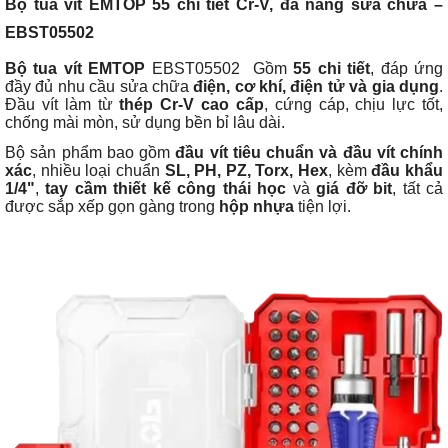
Bộ tua vít EMTOP 55 chi tiết Cr-V, đa năng sửa chữa –
EBST05502
Bộ tua vít EMTOP
EBST05502 Gồm
55 chi tiết
, đáp ứng
đầy đủ nhu cầu sửa chữa
điện, cơ khí, điện tử và gia dụng
.
Đầu vít làm từ
thép Cr-V cao cấp
, cứng cáp, chịu lực tốt,
chống mài mòn, sử dụng bền bỉ lâu dài.
Bộ sản phẩm bao gồm
đầu vít tiêu chuẩn và đầu vít chính
xác
, nhiều loại chuẩn
SL, PH, PZ, Torx, Hex
, kèm
đầu khẩu
1/4"
,
tay cầm thiết kế công thái học
và
giá đỡ bit
, tất cả
được sắp xếp gọn gàng trong
hộp nhựa
tiện lợi.