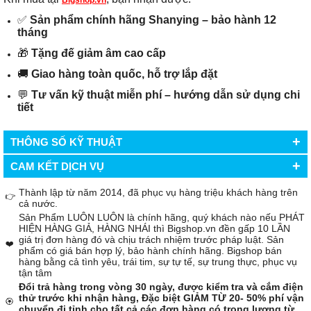
Bigshop.vn
✅
Sản phẩm chính hãng Shanying – bảo hành 12
tháng
🎁
Tặng đế giảm âm cao cấp
🚚
Giao hàng toàn quốc, hỗ trợ lắp đặt
💬
Tư vấn kỹ thuật miễn phí – hướng dẫn sử dụng chi
tiết
+
THÔNG SỐ KỸ THUẬT
+
CAM KẾT DỊCH VỤ
Thành lập từ năm 2014, đã phục vụ hàng triệu khách hàng trên
👉
cả nước.
Sản Phẩm LUÔN LUÔN là chính hãng, quý khách nào nếu PHÁT
HIỆN HÀNG GIẢ, HÀNG NHÁI thì Bigshop.vn đền gấp 10 LẦN
giá trị đơn hàng đó và chịu trách nhiệm trước pháp luật. Sản
❤️
phẩm có giá bán hợp lý, bảo hành chính hãng. Bigshop bán
hàng bằng cả tình yêu, trái tim, sự tự tế, sự trung thực, phục vụ
tận tâm
Đổi trả hàng trong vòng 30 ngày, được kiểm tra và cắm điện
thử trước khi nhận hàng, Đặc biệt GIẢM TỪ 20- 50% phí vận
🏵️
chuyển đi tỉnh cho tất cả các đơn hàng có trọng lượng từ