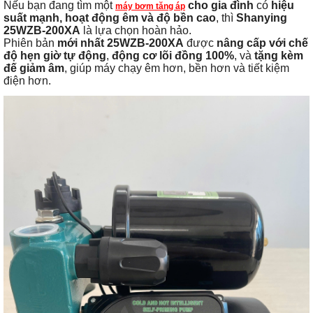
Nếu bạn đang tìm một
cho gia đình
có
hiệu
máy bơm tăng áp
suất mạnh, hoạt động êm và độ bền cao
, thì
Shanying
25WZB-200XA
là lựa chọn hoàn hảo.
Phiên bản
mới nhất 25WZB-200XA
được
nâng cấp với chế
độ hẹn giờ tự động
,
động cơ lõi đồng 100%
, và
tặng kèm
đế giảm âm
, giúp máy chạy êm hơn, bền hơn và tiết kiệm
điện hơn.