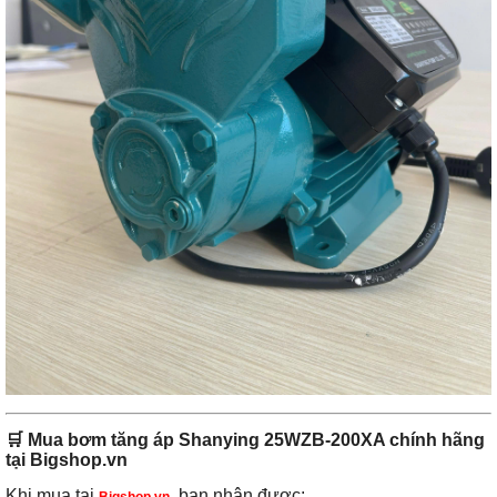
🛒
Mua bơm tăng áp Shanying 25WZB-200XA chính hãng
tại Bigshop.vn
Khi mua tại
, bạn nhận được: