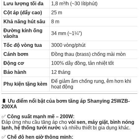
Lưu lượng tối đa
1,8 m³/h (~30 lít/phút)
Cột áp (đẩy cao)
25 m
Khả năng hút sâu
8 m
Đường kính ống
34 mm (~1¼″)
vào/ra
Tốc độ vòng tua
3000 vòng/phút
Cánh bơm
Đồng thau (brass) chống mài mòn
Động cơ
100% dây đồng, tản nhiệt tốt
Bảo hành
12 tháng
Đế giảm âm chống rung, êm hơn khi
Phụ kiện tặng kèm
hoạt động
🔋
Ưu điểm nổi bật của bơm tăng áp Shanying 25WZB-
200XA
✅
Công suất mạnh mẽ – 200W:
Đáp ứng nhu cầu tăng áp cho
vòi sen, máy giặt, bình nóng
lạnh, hệ thống tưới nước
và nhiều thiết bị gia dụng khác.
✅
Chế độ hẹn giờ thông minh: