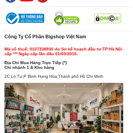
Công Ty Cổ Phần Bigshop Việt Nam
Mã số thuế: 0107338930 do Sở kế hoạch đầu tư TP Hà Nội
cấp *** Ngày cấp lần đầu 01/03/2016.
Địa Chỉ Mua Hàng Trực Tiếp (*)
Chi nhánh 1 & Kho hàng
2C Lô Tư,P. Bình Hưng Hòa,Thành phố Hồ Chí Minh