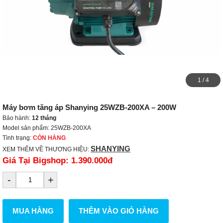
1
/
4
Máy bơm tăng áp Shanying 25WZB-200XA – 200W
Bảo hành:
12 tháng
Model sản phẩm: 25WZB-200XA
Tình trạng:
CÒN HÀNG
SHANYING
XEM THÊM VỀ THƯƠNG HIỆU:
Giá Tại Bigshop:
1.390.000đ
-
+
MUA HÀNG
THÊM VÀO GIỎ HÀNG