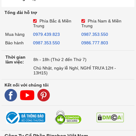
Tổng đài hỗ trợ
Phía Bắc & Miền
Phía Nam & Miền
Trung
Trung
Mua hàng
0979.439.823
0987.353.550
Bảo hành
0987.353.550
0986.777.803
Thời gian
8h - 18h (Thứ 2 đến Thứ 7)
làm việc:
Chủ Nhật, ngày lễ Nghỉ, NGHỈ TRƯA 12H -
13H15)
Kết nối với chúng tôi