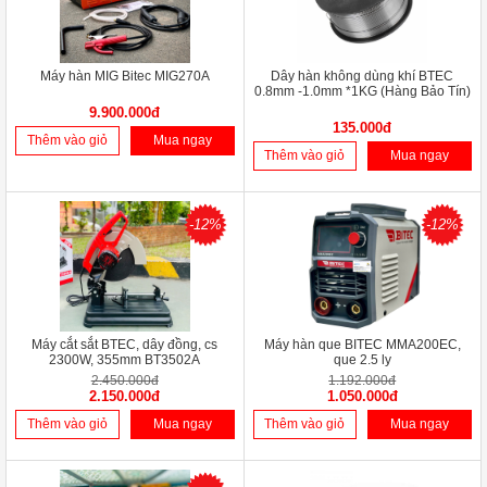
Máy hàn MIG Bitec MIG270A
Dây hàn không dùng khí BTEC
0.8mm -1.0mm *1KG (Hàng Bảo Tín)
9.900.000đ
135.000đ
Thêm vào giỏ
Mua ngay
Thêm vào giỏ
Mua ngay
-12%
-12%
Máy cắt sắt BTEC, dây đồng, cs
Máy hàn que BITEC MMA200EC,
2300W, 355mm BT3502A
que 2.5 ly
2.450.000đ
1.192.000đ
2.150.000đ
1.050.000đ
Thêm vào giỏ
Mua ngay
Thêm vào giỏ
Mua ngay