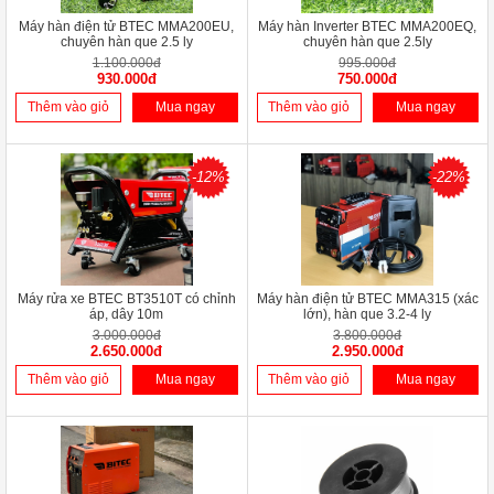
Máy hàn điện tử BTEC MMA200EU,
Máy hàn Inverter BTEC MMA200EQ,
chuyên hàn que 2.5 ly
chuyên hàn que 2.5ly
1.100.000đ
995.000đ
930.000đ
750.000đ
Thêm vào giỏ
Mua ngay
Thêm vào giỏ
Mua ngay
-12%
-22%
Máy rửa xe BTEC BT3510T có chỉnh
Máy hàn điện tử BTEC MMA315 (xác
áp, dây 10m
lớn), hàn que 3.2-4 ly
3.000.000đ
3.800.000đ
2.650.000đ
2.950.000đ
Thêm vào giỏ
Mua ngay
Thêm vào giỏ
Mua ngay