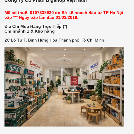
Công Ty Cổ Phần Bigshop Việt Nam
Mã số thuế: 0107338930 do Sở kế hoạch đầu tư TP Hà Nội
cấp *** Ngày cấp lần đầu 01/03/2016.
Địa Chỉ Mua Hàng Trực Tiếp (*)
Chi nhánh 1 & Kho hàng
2C Lô Tư,P. Bình Hưng Hòa,Thành phố Hồ Chí Minh