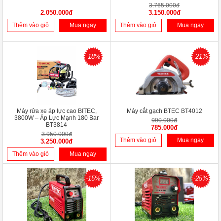
3.765.000đ
2.050.000đ
3.150.000đ
Thêm vào giỏ
Mua ngay
Thêm vào giỏ
Mua ngay
-18%
-21%
Máy rửa xe áp lực cao BITEC,
Máy cắt gạch BTEC BT4012
3800W – Áp Lực Mạnh 180 Bar
990.000đ
BT3814
785.000đ
3.950.000đ
Thêm vào giỏ
Mua ngay
3.250.000đ
Thêm vào giỏ
Mua ngay
-15%
-25%