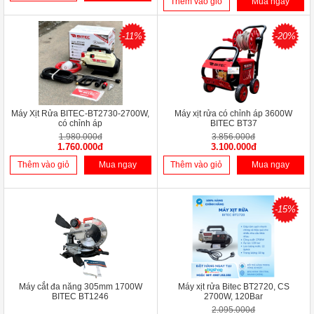
Thêm vào giỏ
Mua ngay
-11%
-20%
Máy Xịt Rửa BITEC-BT2730-2700W,
Máy xịt rửa có chỉnh áp 3600W
có chỉnh áp
BITEC BT37
1.980.000đ
3.856.000đ
1.760.000đ
3.100.000đ
Thêm vào giỏ
Mua ngay
Thêm vào giỏ
Mua ngay
-15%
Máy cắt đa năng 305mm 1700W
Máy xịt rửa Bitec BT2720, CS
BITEC BT1246
2700W, 120Bar
2.095.000đ