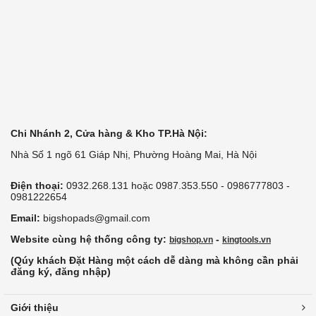
Chi Nhánh 2, Cửa hàng & Kho TP.Hà Nội:
Nhà Số 1 ngõ 61 Giáp Nhị, Phường Hoàng Mai, Hà Nội
Điện thoại:
0932.268.131 hoặc 0987.353.550 - 0986777803 -
0981222654
Email:
bigshopads@gmail.com
Website cùng hệ thống công ty:
-
bigshop.vn
kingtools.vn
(Qúy khách Đặt Hàng một cách dễ dàng mà không cần phải
đăng ký, đăng nhập)
Giới thiệu