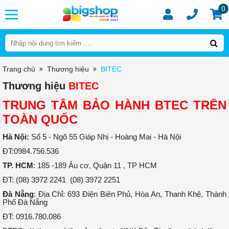
0
Trang chủ
Thương hiệu
BITEC
Thương hiệu
BITEC
TRUNG TÂM BẢO HÀNH BTEC TRÊN
TOÀN QUỐC
Hà Nội:
Số 5 - Ngõ 55 Giáp Nhị - Hoàng Mai - Hà Nội
ĐT:0984.756.536
TP. HCM
: 185 -189 Âu cơ, Quận 11 , TP HCM
ĐT: (08) 3972 2241 (08) 3972 2251
Đà Nẵng
: Địa Chỉ: 693 Điện Biên Phủ, Hòa An, Thanh Khê, Thành
Phố Đà Nẵng
ĐT: 0916.780.086