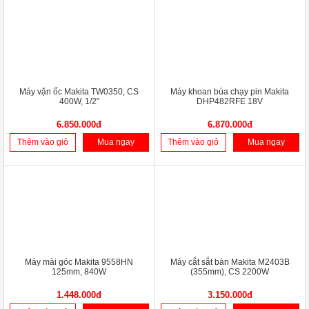
Máy vặn ốc Makita TW0350, CS
Máy khoan búa chạy pin Makita
400W, 1/2"
DHP482RFE 18V
6.850.000đ
6.870.000đ
Thêm vào giỏ
Mua ngay
Thêm vào giỏ
Mua ngay
Máy mài góc Makita 9558HN
Máy cắt sắt bàn Makita M2403B
125mm, 840W
(355mm), CS 2200W
1.448.000đ
3.150.000đ