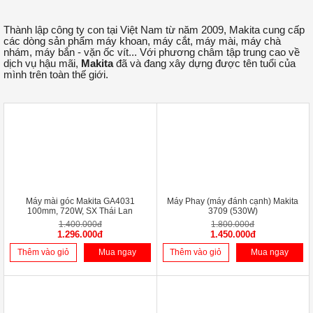
Thành lập công ty con tại Việt Nam từ năm 2009, Makita cung cấp
các dòng sản phẩm máy khoan, máy cắt, máy mài, máy chà
nhám, máy bắn - vặn ốc vít... Với phương châm tập trung cao về
dịch vụ hậu mãi,
Makita
đã và đang xây dựng được tên tuổi của
mình trên toàn thế giới.
-7%
-19%
Máy mài góc Makita GA4031
Máy Phay (máy đánh cạnh) Makita
100mm, 720W, SX Thái Lan
3709 (530W)
1.400.000đ
1.800.000đ
1.296.000đ
1.450.000đ
Thêm vào giỏ
Mua ngay
Thêm vào giỏ
Mua ngay