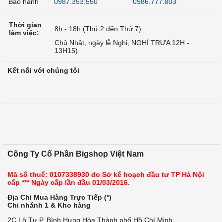
Bảo hành
0987.353.550
0986.777.803
Thời gian
8h - 18h (Thứ 2 đến Thứ 7)
làm việc:
Chủ Nhật, ngày lễ Nghỉ, NGHỈ TRƯA 12H -
13H15)
Kết nối với chúng tôi
Công Ty Cổ Phần Bigshop Việt Nam
Mã số thuế: 0107338930 do Sở kế hoạch đầu tư TP Hà Nội
cấp *** Ngày cấp lần đầu 01/03/2016.
Địa Chỉ Mua Hàng Trực Tiếp (*)
Chi nhánh 1 & Kho hàng
2C Lô Tư,P. Bình Hưng Hòa,Thành phố Hồ Chí Minh