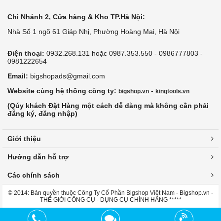
Chi Nhánh 2, Cửa hàng & Kho TP.Hà Nội:
Nhà Số 1 ngõ 61 Giáp Nhị, Phường Hoàng Mai, Hà Nội
Điện thoại:
0932.268.131 hoặc 0987.353.550 - 0986777803 -
0981222654
Email:
bigshopads@gmail.com
Website cùng hệ thống công ty:
-
bigshop.vn
kingtools.vn
(Qúy khách Đặt Hàng một cách dễ dàng mà không cần phải
đăng ký, đăng nhập)
Giới thiệu
Hướng dẫn hỗ trợ
Các chính sách
© 2014: Bản quyền thuộc Công Ty Cổ Phần Bigshop Việt Nam - Bigshop.vn -
THẾ GIỚI CÔNG CỤ - DỤNG CỤ CHÍNH HÃNG *****