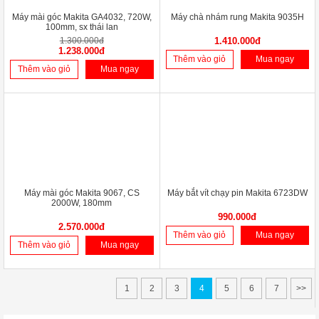
Máy mài góc Makita GA4032, 720W,
Máy chà nhám rung Makita 9035H
100mm, sx thái lan
1.300.000đ
1.410.000đ
1.238.000đ
Thêm vào giỏ
Mua ngay
Thêm vào giỏ
Mua ngay
Máy mài góc Makita 9067, CS
Máy bắt vít chạy pin Makita 6723DW
2000W, 180mm
990.000đ
2.570.000đ
Thêm vào giỏ
Mua ngay
Thêm vào giỏ
Mua ngay
1
2
3
4
5
6
7
>>