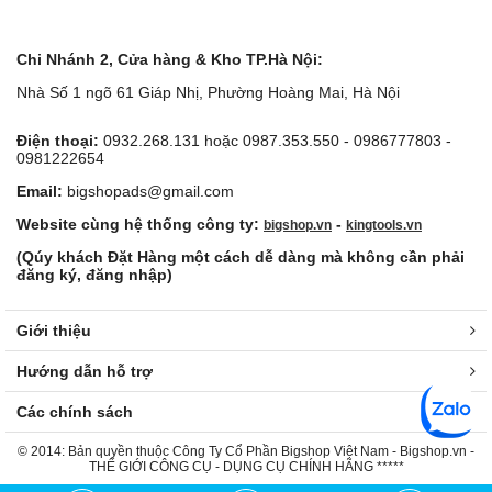
Chi Nhánh 2, Cửa hàng & Kho TP.Hà Nội:
Nhà Số 1 ngõ 61 Giáp Nhị, Phường Hoàng Mai, Hà Nội
Điện thoại:
0932.268.131 hoặc 0987.353.550 - 0986777803 -
0981222654
Email:
bigshopads@gmail.com
Website cùng hệ thống công ty:
-
bigshop.vn
kingtools.vn
(Qúy khách Đặt Hàng một cách dễ dàng mà không cần phải
đăng ký, đăng nhập)
Giới thiệu
Hướng dẫn hỗ trợ
Các chính sách
© 2014: Bản quyền thuộc Công Ty Cổ Phần Bigshop Việt Nam - Bigshop.vn -
THẾ GIỚI CÔNG CỤ - DỤNG CỤ CHÍNH HÃNG *****