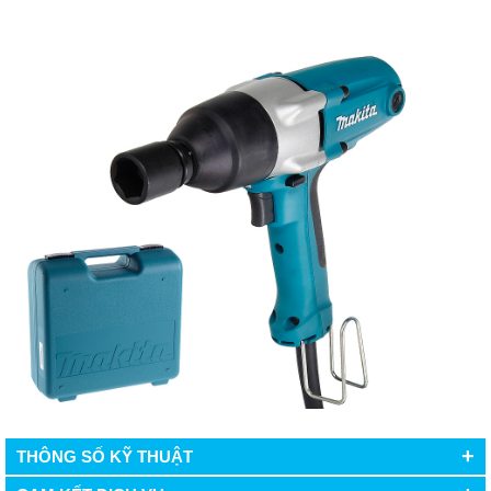
+
THÔNG SỐ KỸ THUẬT