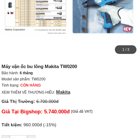
1
/
3
Máy vặn ốc bu lông Makita TW0200
Bảo hành:
6 tháng
Model sản phẩm: TW0200
Tình trạng:
CÒN HÀNG
Makita
XEM THÊM VỀ THƯƠNG HIỆU:
Giá Thị Trường:
6.700.000đ
Giá Tại Bigshop:
5.740.000đ
[Giá đã VAT]
Tiết kiệm:
960.000đ (-15%)