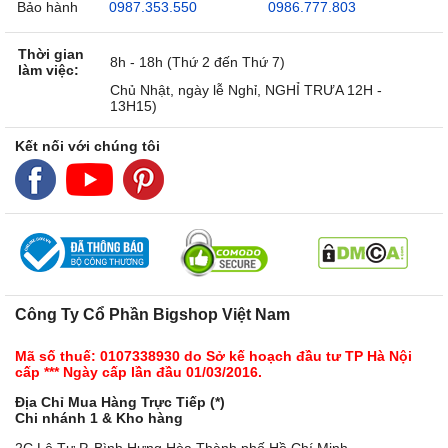
Bảo hành
0987.353.550
0986.777.803
Thời gian
8h - 18h (Thứ 2 đến Thứ 7)
làm việc:
Chủ Nhật, ngày lễ Nghỉ, NGHỈ TRƯA 12H -
13H15)
Kết nối với chúng tôi
Công Ty Cổ Phần Bigshop Việt Nam
Mã số thuế: 0107338930 do Sở kế hoạch đầu tư TP Hà Nội
cấp *** Ngày cấp lần đầu 01/03/2016.
Địa Chỉ Mua Hàng Trực Tiếp (*)
Chi nhánh 1 & Kho hàng
2C Lô Tư,P. Bình Hưng Hòa,Thành phố Hồ Chí Minh