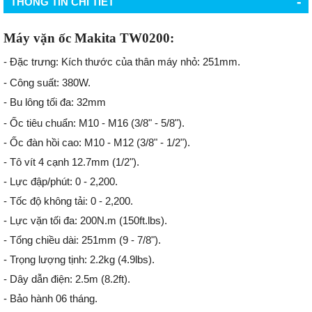
-
THÔNG TIN CHI TIẾT
Máy vặn ốc Makita TW0200:
- Đặc trưng: Kích thước của thân máy nhỏ: 251mm.
- Công suất: 380W.
- Bu lông tối đa: 32mm
- Ốc tiêu chuẩn: M10 - M16 (3/8" - 5/8").
- Ốc đàn hồi cao: M10 - M12 (3/8" - 1/2").
- Tô vít 4 cạnh 12.7mm (1/2").
- Lực đập/phút: 0 - 2,200.
- Tốc độ không tải: 0 - 2,200.
- Lực vặn tối đa: 200N.m (150ft.lbs).
- Tổng chiều dài: 251mm (9 - 7/8").
- Trọng lượng tịnh: 2.2kg (4.9lbs).
- Dây dẫn điện: 2.5m (8.2ft).
- Bảo hành 06 tháng.