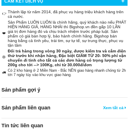
+
CAM KẾT DỊCH VỤ
Thành lập từ năm 2014, đã phục vụ hàng triệu khách hàng trên
👉
cả nước.
Sản Phẩm LUÔN LUÔN là chính hãng, quý khách nào nếu PHÁT
HIỆN HÀNG GIẢ, HÀNG NHÁI thì Bigshop.vn đền gấp 10 LẦN
giá trị đơn hàng đó và chịu trách nhiệm trước pháp luật. Sản
❤️
phẩm có giá bán hợp lý, bảo hành chính hãng. Bigshop bán
hàng bằng cả tình yêu, trái tim, sự tự tế, sự trung thực, phục vụ
tận tâm
Đổi trả hàng trong vòng 30 ngày, được kiểm tra và cắm điện
thử trước khi nhận hàng, Đặc biệt GIẢM TỪ 20- 50% phí vận
🏵️
chuyển đi tỉnh cho tất cả các đơn hàng có trọng lượng từ
200g cho tới --> 100Kg, chỉ từ 30.000đ/đơn
Có 2 kho hàng ở 2 Miền Nam - Bắc NÊN giao hàng nhanh chóng từ 2h
🚛
tới 7 ngày tùy vào khu vực giao hàng.
Sản phẩm gợi ý
Sản phẩm liên quan
Xem tất cả
Tin tức liên quan