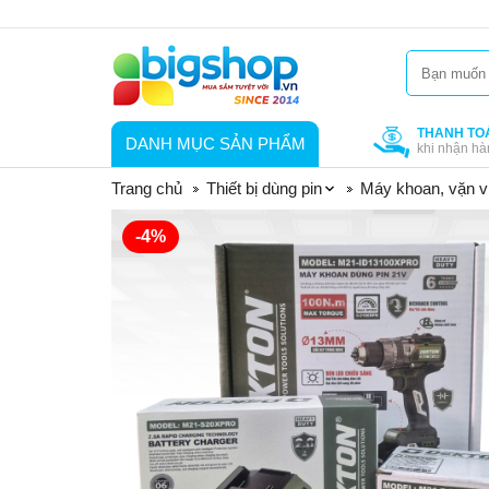
THANH TO
DANH MỤC SẢN PHẨM
khi nhận hà
Trang chủ
Thiết bị dùng pin
Máy khoan, vặn ví
-4%