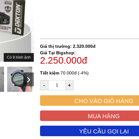
Giá thị trường: 2.320.000đ
Giá Tại Bigshop:
Có 9 hình ảnh
2.250.000đ
Tiết kiệm
70.000đ (-4%)
-
+
CHO VÀO GIỎ HÀNG
MUA HÀNG
YÊU CẦU GỌI LẠI