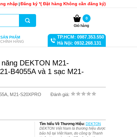
ng nhập
Đăng ký *( Đặt hàng Không cần đăng ký)
|
0
Giỏ hàng
TP.HCM: 0987.353.550
SẢN PHẨM
CHÍNH HÃNG
Hà Nội: 0932.268.131
c năng DEKTON M21-
21-B4055A và 1 sạc M21-
055A, M21-S20XPRO
Đánh giá:
Tìm hiểu Về Thương Hiệu:
DEKTON
DEKTON Việt Nam là thương hiệu được
bảo hộ tại Việt Nam, do công ty Thanh