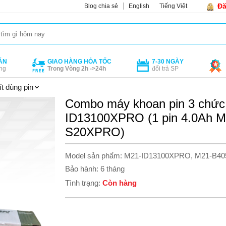
Đă
Blog chia sẻ
English
Tiếng Việt
ÁN
GIAO HÀNG HỎA TỐC
7-30 NGÀY
ng
Trong Vòng 2h ->24h
đổi trả SP
t dùng pin
Combo máy khoan pin 3 chứ
ID13100XPRO (1 pin 4.0Ah M
S20XPRO)
Model sản phẩm: M21-ID13100XPRO, M21-B4
Bảo hành: 6 tháng
Tình trạng:
Còn hàng