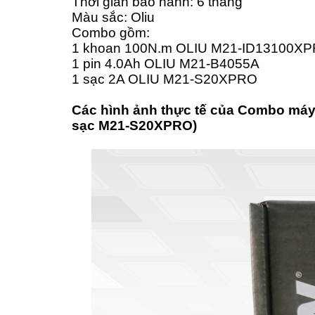
Thời gian bảo hành: 6 tháng
Màu sắc: Oliu
Combo gồm:
1 khoan 100N.m OLIU M21-ID13100X
1 pin 4.0Ah OLIU M21-B4055A
1 sạc 2A OLIU M21-S20XPRO
Các hình ảnh thực tế của Combo má
sạc M21-S20XPRO)