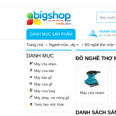
THANH TO
DANH MỤC SẢN PHẨM
khi nhận hà
Trang chủ
Ngành mộc, diy
Đồ nghề thợ mộc
DANH MỤC
ĐỒ NGHỀ THỢ 
Máy chà nhám
Máy cưa bàn
Máy bào gỗ
Máy cưa gỗ
Máy cưa lọng
Máy chà nhám
Máy phay, soi mộng gỗ
Tools làm mộc khác
DANH SÁCH SẢ