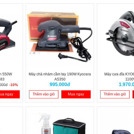
ện 550W
Máy chà nhám cầm tay 190W Kyocera
Máy cưa đĩa KY
L83
AS350
110
995.000đ
1.970.
000đ
-10%
ua ngay
Thêm vào giỏ
Mua ngay
Thêm vào giỏ