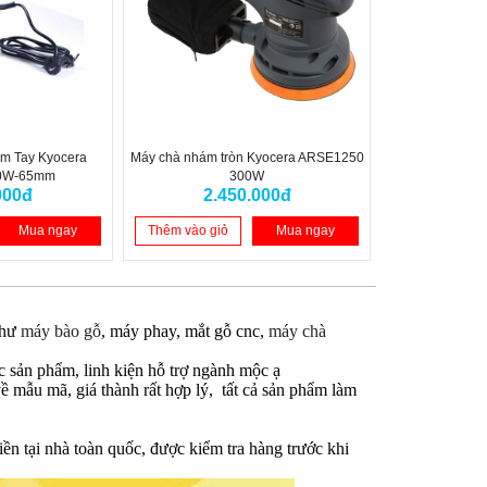
m Tay Kyocera
Máy chà nhám tròn Kyocera ARSE1250
00W-65mm
300W
000đ
2.450.000đ
Mua ngay
Thêm vào giỏ
Mua ngay
như
máy bào gỗ
, máy phay, mắt gỗ cnc,
máy chà
 sản phẩm, linh kiện hỗ trợ ngành mộc ạ
ề mẫu mã, giá thành rất hợp lý, tất cả sản phẩm làm
ền tại nhà toàn quốc, được kiểm tra hàng trước khi