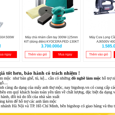
R50A 500W
Máy chà nhám cầm tay 300W-125mm
Máy Cưa Lọng Cầ
KIT (dùng điện) KYOCERA PED-130KT
AJ6500V 4
đ
3.700.000đ
1.585.
ua ngay
Thêm vào giỏ
Mua ngay
Thêm vào giỏ
á tốt hơn, bảo hành có trách nhiệm !
m mộc như bàn ghế, tủ, kệ... cần có những
đồ nghề làm mộc
hỗ trợ 
gỗ....
h càng đa dạng của mấy anh thợ mộc, nay bigshop.vn có cung cấp các
bên em quý khách hoàn toàn yên tâm về chất lượng, đặc biệt đa dạng v
hành, đổi trả do lỗi của nhà sản xuất
ặng kèm để hỗ trợ các anh làm mộc
i nhánh Hà Nội và TP. Hồ Chí Minh, bên bigshop có giao hàng và thu ti