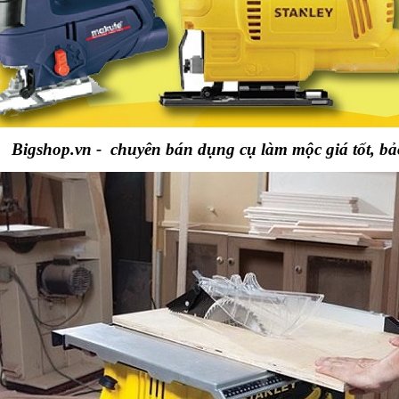
Bigshop.vn - chuyên bán dụng cụ làm mộc giá tốt, b