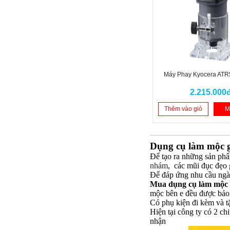
Máy Phay Kyocera AT
2.215.000
Thêm vào giỏ
M
Dụng cụ làm mộc gi
Để tạo ra những sản phẩ
nhám
, các mũi đục đẹo 
Để đáp ứng nhu cầu ngàn
Mua dụng cụ làm mộc
mộc bên e đều được bảo 
Có phụ kiện đi kèm và t
Hiện tại công ty có 2 ch
nhận