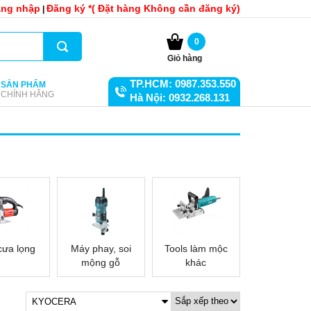
ng nhập
Đăng ký *( Đặt hàng Không cần đăng ký)
|
0
Giỏ hàng
TP.HCM: 0987.353.550
SẢN PHẨM
CHÍNH HÃNG
Hà Nội: 0932.268.131
cưa lọng
Máy phay, soi
Tools làm mộc
mộng gỗ
khác
KYOCERA