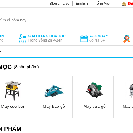
Đă
Blog chia sẻ
English
Tiếng Việt
ÁN
GIAO HÀNG HỎA TỐC
7-30 NGÀY
ng
Trong Vòng 2h ->24h
đổi trả SP
MỘC
(8 sản phẩm)
Máy cưa bàn
Máy bào gỗ
Máy cưa gỗ
Máy 
N PHẨM