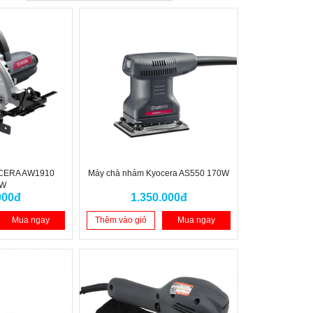
OCERA AW1910
Máy chà nhám Kyocera AS550 170W
0W
000đ
1.350.000đ
Mua ngay
Thêm vào giỏ
Mua ngay