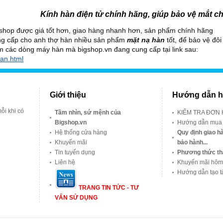
Kính hàn điện tử chính hãng, giúp bảo vệ mắt c
shop được giá tốt hơn, giao hàng nhanh hơn, sản phẩm chính hãng 
 cấp cho anh thợ hàn nhiều sản phẩm 
mặt nạ hàn
 tốt, để bảo vệ đô
 các dòng máy hàn mà bigshop.vn đang cung cấp tại link sau:
han.html
Giới thiệu
Hướng dẫn h
ỗi khi có
Tầm nhìn, sứ mệnh của
KIỂM TRA ĐƠN
Bigshop.vn
Hướng dẫn mua
Hệ thống cửa hàng
Quy định giao hà
Khuyến mãi
bảo hành...
Tin tuyển dụng
Phương thức th
Liên hệ
Khuyến mãi hôm
Hướng dẫn tạo t
TRANG TIN TỨC - TƯ
VẤN SỬ DỤNG