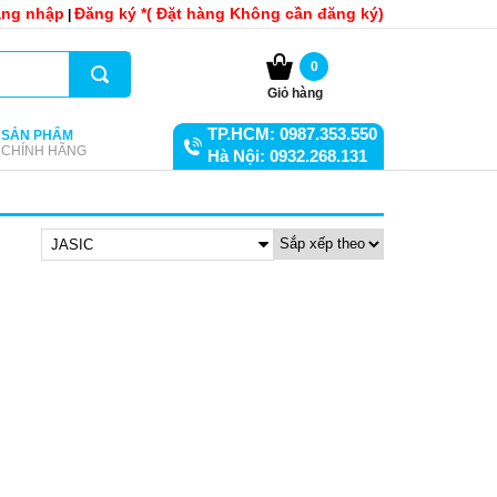
ng nhập
Đăng ký *( Đặt hàng Không cần đăng ký)
|
0
Giỏ hàng
TP.HCM: 0987.353.550
SẢN PHẨM
CHÍNH HÃNG
Hà Nội: 0932.268.131
JASIC