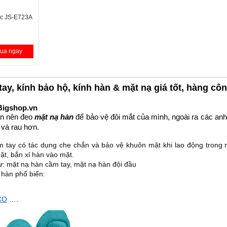
ic JS-E723A
ua ngay
tay, kính bảo hộ, kính hàn & mặt nạ giá tốt, hàng cô
 Bigshop.vn 
ạn nên đeo 
mặt nạ hàn
 để bảo vệ đôi mắt của mình, ngoài ra các an
 và rau hơn.
m tay có tác dụng che chắn và bảo vệ khuôn mặt khi lao động trong mô
̣t, bắn xỉ hàn vào mặt. 
ư: mặt nạ hàn cầm tay, mặt nạ hàn đội đầu
 hàn phổ biến:
CO
 …. 