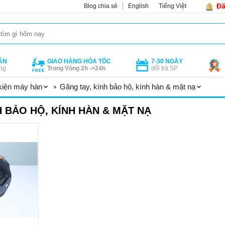
Đă
Blog chia sẻ
English
Tiếng Việt
ÁN
GIAO HÀNG HỎA TỐC
7-30 NGÀY
ng
Trong Vòng 2h ->24h
đổi trả SP
kiện máy hàn
Găng tay, kính bảo hộ, kính hàn & mặt nạ
H BẢO HỘ, KÍNH HÀN & MẶT NẠ