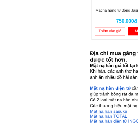
Mặt nạ hàng tự động Jas
750.000đ
Thêm vào giỏ
M
Địa chỉ mua găng 
được tốt hơn.
Mặt nạ hàn giá tốt tại
Khi hàn, các anh thợ h
anh ăn nhiều đồ hải sản
Mặt nạ hàn điện tử
cầ
giúp tránh bỏng rát da mă
Có 2 loại mặt nạ hàn nh
Các thương hiệu mặt nạ
Mặt nạ hàn sasuke
Mặt nạ hàn TOTAL
Mặt nạ hàn điện tử ING