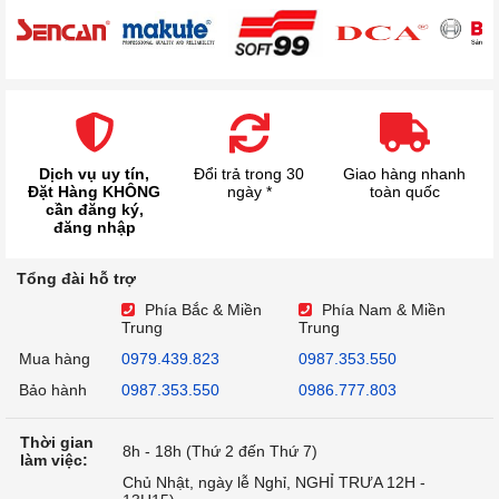
Dịch vụ uy tín,
Đổi trả trong 30
Giao hàng nhanh
Đặt Hàng KHÔNG
ngày *
toàn quốc
cần đăng ký,
đăng nhập
Tổng đài hỗ trợ
Phía Bắc & Miền
Phía Nam & Miền
Trung
Trung
Mua hàng
0979.439.823
0987.353.550
Bảo hành
0987.353.550
0986.777.803
Thời gian
8h - 18h (Thứ 2 đến Thứ 7)
làm việc:
Chủ Nhật, ngày lễ Nghỉ, NGHỈ TRƯA 12H -