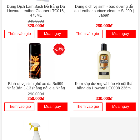
Dung Dịch Làm Sạch Đồ Bằng Da
Dung dịch vệ sinh - bảo dưỡng đồ
Howard Leather Cleaner LTC016,
da Leather surface cleaner Soft99 |
473ML
Japan
345.000đ
320.000đ
280.000đ
Thêm vào giỏ
Mua ngay
Thêm vào giỏ
Mua ngay
-14%
Bình xịt vệ sinh ghế xe da Soft99
Kem sáp dưỡng và bảo vệ nội thất
Nhật Bản L-13 (hàng nội địa Nhật)
bằng da Howard LC0008 236ml
290.000đ
250.000đ
330.000đ
Thêm vào giỏ
Mua ngay
Thêm vào giỏ
Mua ngay