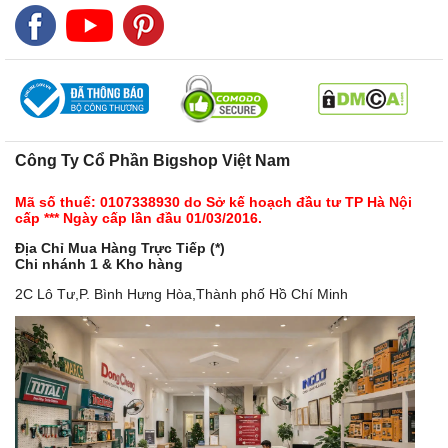
Công Ty Cổ Phần Bigshop Việt Nam
Mã số thuế: 0107338930 do Sở kế hoạch đầu tư TP Hà Nội
cấp *** Ngày cấp lần đầu 01/03/2016.
Địa Chỉ Mua Hàng Trực Tiếp (*)
Chi nhánh 1 & Kho hàng
2C Lô Tư,P. Bình Hưng Hòa,Thành phố Hồ Chí Minh