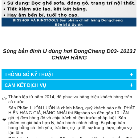
Súng bắn đinh U dùng hơi DongCheng D03- 1013J
CHÍNH HÃNG
+
THÔNG SỐ KỸ THUẬT
+
CAM KẾT DỊCH VỤ
Thành lập từ năm 2014, đã phục vụ hàng triệu khách hàng trên
👉
cả nước.
Sản Phẩm LUÔN LUÔN là chính hãng, quý khách nào nếu PHÁT
HIỆN HÀNG GIẢ, HÀNG NHÁI thì Bigshop.vn đền gấp 10 LẦN
giá trị đơn hàng đó và chịu trách nhiệm trước pháp luật. Sản
❤️
phẩm có giá bán hợp lý, bảo hành chính hãng. Bigshop bán
hàng bằng cả tình yêu, trái tim, sự tự tế, sự trung thực, phục vụ
tận tâm