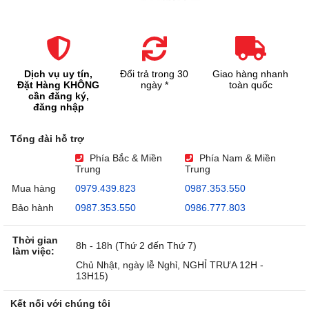
Dịch vụ uy tín,
Đổi trả trong 30
Giao hàng nhanh
Đặt Hàng KHÔNG
ngày *
toàn quốc
cần đăng ký,
đăng nhập
Tổng đài hỗ trợ
Phía Bắc & Miền
Phía Nam & Miền
Trung
Trung
Mua hàng
0979.439.823
0987.353.550
Bảo hành
0987.353.550
0986.777.803
Thời gian
8h - 18h (Thứ 2 đến Thứ 7)
làm việc:
Chủ Nhật, ngày lễ Nghỉ, NGHỈ TRƯA 12H -
13H15)
Kết nối với chúng tôi