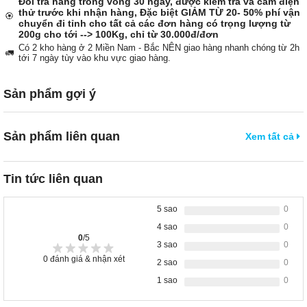
Đổi trả hàng trong vòng 30 ngày, được kiểm tra và cắm điện
thử trước khi nhận hàng, Đặc biệt GIẢM TỪ 20- 50% phí vận
🏵️
chuyển đi tỉnh cho tất cả các đơn hàng có trọng lượng từ
200g cho tới --> 100Kg, chỉ từ 30.000đ/đơn
Có 2 kho hàng ở 2 Miền Nam - Bắc NÊN giao hàng nhanh chóng từ 2h
🚛
tới 7 ngày tùy vào khu vực giao hàng.
Sản phẩm gợi ý
Sản phẩm liên quan
Xem tất cả
Tin tức liên quan
5 sao
0
4 sao
0
0
/5
3 sao
0
0
đánh giá & nhận xét
2 sao
0
1 sao
0