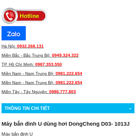
Hà Nội:
0932.268.131
Miền Bắc - Bắc Trung Bộ:
0949.324.322
TP. Hồ Chí Minh:
0987.353.550
Miền Nam - Nam Trung Bộ:
0981.222.654
Miền Nam - Nam Trung Bộ:
0981.222.654
Miền Tây - Tây Nguyên:
0986.777.803
-
THÔNG TIN CHI TIẾT
Máy bắn đinh U dùng hơi DongCheng D03- 1013J
Máy bắn đinh U