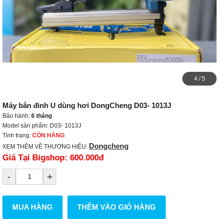
4
/
5
Máy bắn đinh U dùng hơi DongCheng D03- 1013J
Bảo hành:
6 tháng
Model sản phẩm: D03- 1013J
Tình trạng:
CÒN HÀNG
Dongcheng
XEM THÊM VỀ THƯƠNG HIỆU:
Giá Tại Bigshop:
600.000đ
-
+
MUA HÀNG
THÊM VÀO GIỎ HÀNG