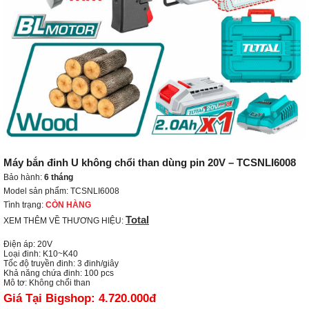
Máy bắn đinh U không chổi than dùng pin 20V – TCSNLI6008
Bảo hành:
6 tháng
Model sản phẩm: TCSNLI6008
Tình trạng:
CÒN HÀNG
Total
XEM THÊM VỀ THƯƠNG HIỆU:
Điện áp: 20V

Loại đinh: K10~K40

Tốc độ truyền đinh: 3 đinh/giây

Khả năng chứa đinh: 100 pcs

Mô tơ: Không chổi than
Giá Tại Bigshop:
4.720.000đ