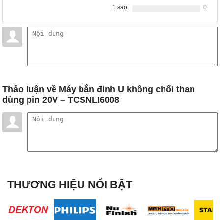
1 sao
0
Thảo luận
về Máy bắn đinh U không chổi than
dùng pin 20V – TCSNLI6008
THƯƠNG HIỆU NỔI BẬT