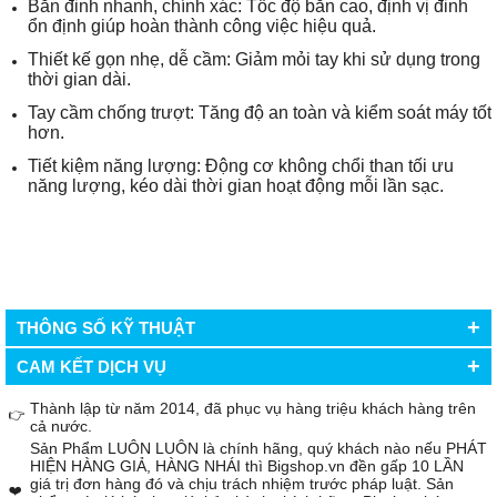
Bắn đinh nhanh, chính xác: Tốc độ bắn cao, định vị đinh
ổn định giúp hoàn thành công việc hiệu quả.
Thiết kế gọn nhẹ, dễ cầm: Giảm mỏi tay khi sử dụng trong
thời gian dài.
Tay cầm chống trượt: Tăng độ an toàn và kiểm soát máy tốt
hơn.
Tiết kiệm năng lượng: Động cơ không chổi than tối ưu
năng lượng, kéo dài thời gian hoạt động mỗi lần sạc.
+
THÔNG SỐ KỸ THUẬT
+
CAM KẾT DỊCH VỤ
Thành lập từ năm 2014, đã phục vụ hàng triệu khách hàng trên
👉
cả nước.
Sản Phẩm LUÔN LUÔN là chính hãng, quý khách nào nếu PHÁT
HIỆN HÀNG GIẢ, HÀNG NHÁI thì Bigshop.vn đền gấp 10 LẦN
giá trị đơn hàng đó và chịu trách nhiệm trước pháp luật. Sản
❤️