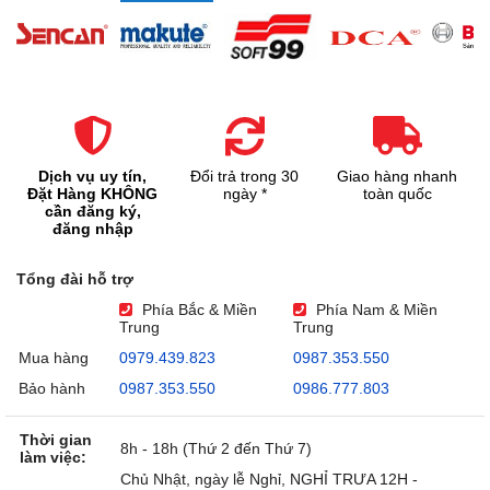
Dịch vụ uy tín,
Đổi trả trong 30
Giao hàng nhanh
Đặt Hàng KHÔNG
ngày *
toàn quốc
cần đăng ký,
đăng nhập
Tổng đài hỗ trợ
Phía Bắc & Miền
Phía Nam & Miền
Trung
Trung
Mua hàng
0979.439.823
0987.353.550
Bảo hành
0987.353.550
0986.777.803
Thời gian
8h - 18h (Thứ 2 đến Thứ 7)
làm việc:
Chủ Nhật, ngày lễ Nghỉ, NGHỈ TRƯA 12H -