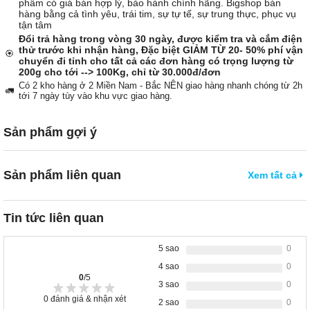
phẩm có giá bán hợp lý, bảo hành chính hãng. Bigshop bán
hàng bằng cả tình yêu, trái tim, sự tự tế, sự trung thực, phục vụ
tận tâm
Đổi trả hàng trong vòng 30 ngày, được kiểm tra và cắm điện
thử trước khi nhận hàng, Đặc biệt GIẢM TỪ 20- 50% phí vận
🏵️
chuyển đi tỉnh cho tất cả các đơn hàng có trọng lượng từ
200g cho tới --> 100Kg, chỉ từ 30.000đ/đơn
Có 2 kho hàng ở 2 Miền Nam - Bắc NÊN giao hàng nhanh chóng từ 2h
🚛
tới 7 ngày tùy vào khu vực giao hàng.
Sản phẩm gợi ý
Sản phẩm liên quan
Xem tất cả
Tin tức liên quan
5 sao
0
4 sao
0
0
/5
3 sao
0
0
đánh giá & nhận xét
2 sao
0