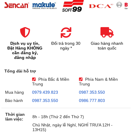
Dịch vụ uy tín,
Đổi trả trong 30
Giao hàng nhanh
Đặt Hàng KHÔNG
ngày *
toàn quốc
cần đăng ký,
đăng nhập
Tổng đài hỗ trợ
Phía Bắc & Miền
Phía Nam & Miền
Trung
Trung
Mua hàng
0979.439.823
0987.353.550
Bảo hành
0987.353.550
0986.777.803
Thời gian
8h - 18h (Thứ 2 đến Thứ 7)
làm việc:
Chủ Nhật, ngày lễ Nghỉ, NGHỈ TRƯA 12H -
13H15)