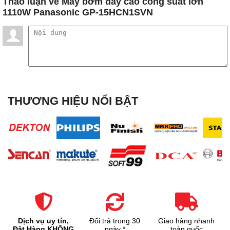
Thảo luận
về Máy bơm đẩy cao công suất lớn
1110W Panasonic GP-15HCN1SVN
THƯƠNG HIỆU NỔI BẬT
Dịch vụ uy tín,
Đổi trả trong 30
Giao hàng nhanh
Đặt Hàng KHÔNG
ngày *
toàn quốc