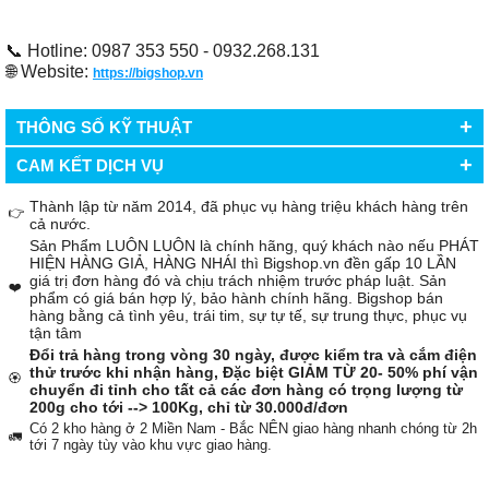
📞 Hotline: 0987 353 550 - 0932.268.131
🌐 Website:
https://bigshop.vn
+
THÔNG SỐ KỸ THUẬT
+
CAM KẾT DỊCH VỤ
Thành lập từ năm 2014, đã phục vụ hàng triệu khách hàng trên
👉
cả nước.
Sản Phẩm LUÔN LUÔN là chính hãng, quý khách nào nếu PHÁT
HIỆN HÀNG GIẢ, HÀNG NHÁI thì Bigshop.vn đền gấp 10 LẦN
giá trị đơn hàng đó và chịu trách nhiệm trước pháp luật. Sản
❤️
phẩm có giá bán hợp lý, bảo hành chính hãng. Bigshop bán
hàng bằng cả tình yêu, trái tim, sự tự tế, sự trung thực, phục vụ
tận tâm
Đổi trả hàng trong vòng 30 ngày, được kiểm tra và cắm điện
thử trước khi nhận hàng, Đặc biệt GIẢM TỪ 20- 50% phí vận
🏵️
chuyển đi tỉnh cho tất cả các đơn hàng có trọng lượng từ
200g cho tới --> 100Kg, chỉ từ 30.000đ/đơn
Có 2 kho hàng ở 2 Miền Nam - Bắc NÊN giao hàng nhanh chóng từ 2h
🚛
tới 7 ngày tùy vào khu vực giao hàng.