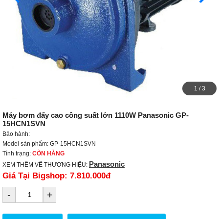
2
/
3
Máy bơm đẩy cao công suất lớn 1110W Panasonic GP-
15HCN1SVN
Bảo hành:
Model sản phẩm: GP-15HCN1SVN
Tình trạng:
CÒN HÀNG
Panasonic
XEM THÊM VỀ THƯƠNG HIỆU:
Giá Tại Bigshop:
7.810.000đ
-
+