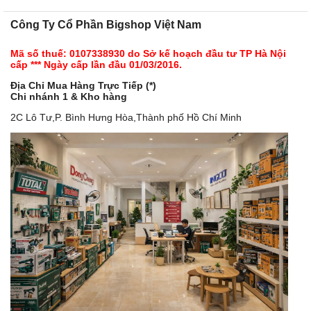
Công Ty Cổ Phần Bigshop Việt Nam
Mã số thuế: 0107338930 do Sở kế hoạch đầu tư TP Hà Nội
cấp *** Ngày cấp lần đầu 01/03/2016.
Địa Chỉ Mua Hàng Trực Tiếp (*)
Chi nhánh 1 & Kho hàng
2C Lô Tư,P. Bình Hưng Hòa,Thành phố Hồ Chí Minh