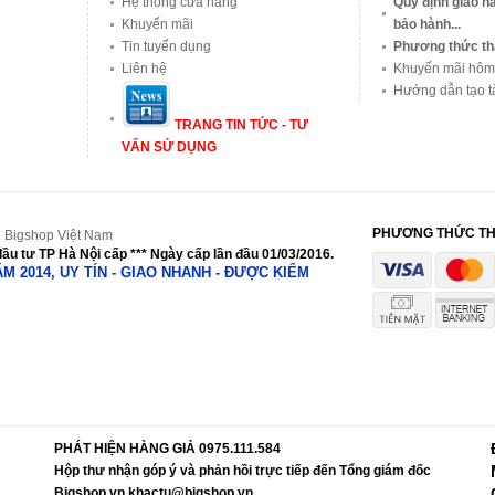
Hệ thống cửa hàng
Quy định giao hà
Khuyến mãi
bảo hành...
Tin tuyển dụng
Phương thức th
Liên hệ
Khuyến mãi hôm
Hướng dẫn tạo t
TRANG TIN TỨC - TƯ
VẤN SỬ DỤNG
PHƯƠNG THỨC T
 Bigshop Việt Nam
ầu tư TP Hà Nội cấp *** Ngày cấp lần đầu 01/03/2016.
NĂM 2014, UY TÍN - GIAO NHANH - ĐƯỢC KIỂM
PHÁT HIỆN HÀNG GIẢ 0975.111.584
Hộp thư nhận góp ý và phản hồi trực tiếp đến Tổng giám đốc
Bigshop.vn khactu@bigshop.vn