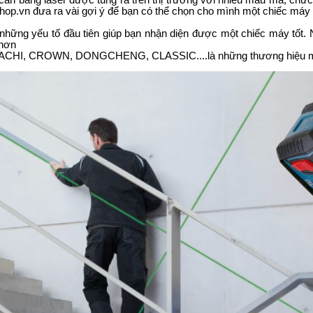
 cân bằng laser được tung ra trên thị trường với nhiều mẫu mã, chứ
shop.vn đưa ra vài gợi ý để bạn có thể chọn cho mình một chiếc máy
 những
yếu tố đầu tiên giúp bạn nhận diện được một chiếc máy tốt.
 hơn
TACHI, CROWN, DONGCHENG, CLASSIC....là những thương hiệu m