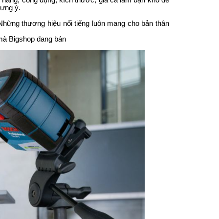
c năng, công dụng, kích thước, giá cả làm bạn khó để
 ưng ý.
 Những thương hiệu nổi tiếng luôn mang cho bản thân
à Bigshop đang bán