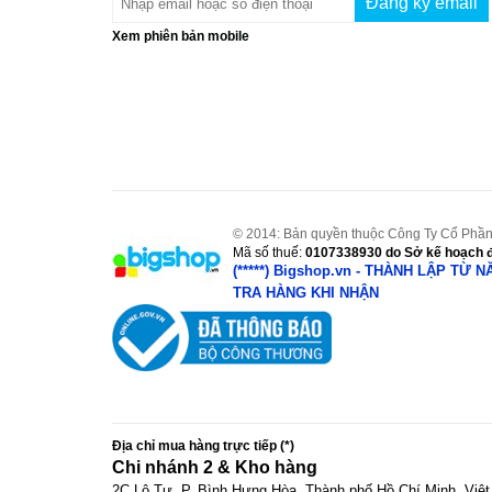
Xem phiên bản mobile
© 2014: Bản quyền thuộc Công Ty Cổ Phần
Mã số thuế:
0107338930
do Sở kế hoạch đ
(*****) Bigshop.vn - THÀNH LẬP TỪ 
TRA HÀNG KHI NHẬN
Địa chỉ mua hàng trực tiếp (*)
Chi nhánh 2 & Kho hàng
2C Lô Tư, P. Bình Hưng Hòa, Thành phố Hồ Chí Minh, Việt