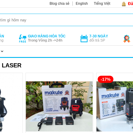
Đă
Blog chia sẻ
English
Tiếng Việt
ÁN
GIAO HÀNG HỎA TỐC
7-30 NGÀY
ng
Trong Vòng 2h ->24h
đổi trả SP
 LASER
-17%