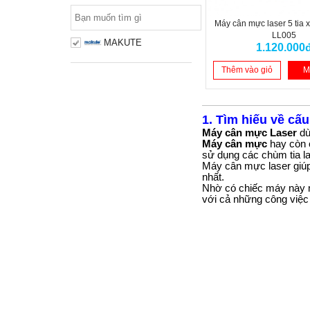
Máy cân mực laser 5 tia
LL005
MAKUTE
1.120.000
Thêm vào giỏ
M
1. Tìm hiếu về cấ
Máy cân mực Laser
dù
Máy cân mực
hay còn c
sử dụng các chùm tia la
Máy cân mực laser giú
nhất.
Nhờ có chiếc máy này m
với cả những công việc t