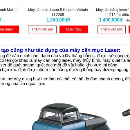
 xanh Makute
Máy cân mực Laser 5 tia xanh Makute
Máy cân bằng laser 1
LL2205
LL012 (có điều 
đ
1.240.000đ
1.400.000đ
1
ua ngay
Thêm vào giỏ
Mua ngay
Thêm vào giỏ
u tạo cũng như tác dụng của máy cân mực Laser:
ng để căn chỉnh góc, đánh dấu và lấy thằng bằng,.. được sử dụng rộng
ó tên gọi khác là máy cân bằng laser, máy thủy bình, máy quét tia las
ser để quét ngang, quét dọc một đồ vật hoặc khu vực thi công.
p bạn xác định được điểm cân bằng, đường thẳng hay đường ngang
à thợ xây dựng hay thợ làm nội thất có thể đo đạc nhanh chóng, đả
rong nhà lẫn ngoài trời.