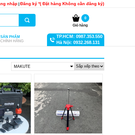
ng nhập
Đăng ký *( Đặt hàng Không cần đăng ký)
|
0
Giỏ hàng
TP.HCM: 0987.353.550
SẢN PHẨM
CHÍNH HÃNG
Hà Nội: 0932.268.131
MAKUTE