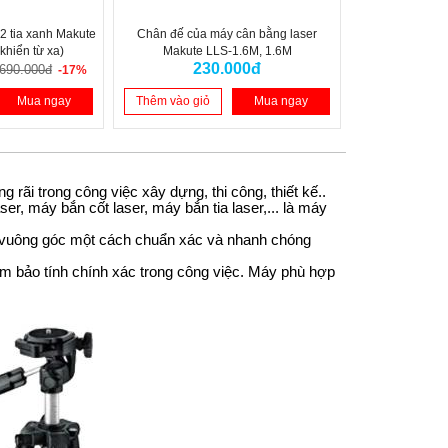
2 tia xanh Makute
Chân đế của máy cân bằng laser
khiển từ xa)
Makute LLS-1.6M, 1.6M
230.000đ
.690.000đ
-17%
Mua ngay
Thêm vào giỏ
Mua ngay
 rãi trong công việc xây dựng, thi công, thiết kế..
er, máy bắn cốt laser, máy bắn tia laser,... là máy
 vuông góc một cách chuẩn xác và nhanh chóng
m bảo tính chính xác trong công việc. Máy phù hợp