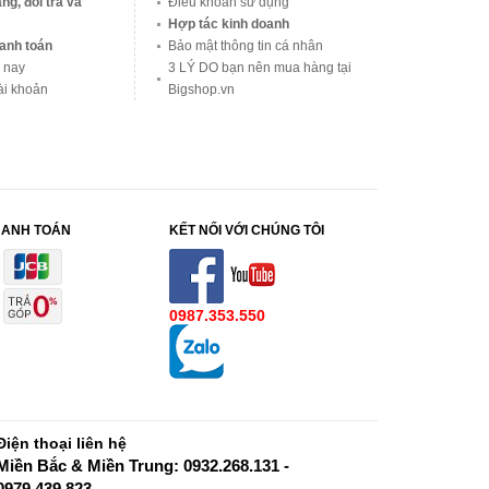
ng, đổi trả và
Điều khoản sử dụng
Hợp tác kinh doanh
anh toán
Bảo mật thông tin cá nhân
 nay
3 LÝ DO bạn nên mua hàng tại
ài khoản
Bigshop.vn
HANH TOÁN
KẾT NỐI VỚI CHÚNG TÔI
0987.353.550
Điện thoại liên hệ
Miền Bắc & Miền Trung: 0932.268.131 -
0979.439.823