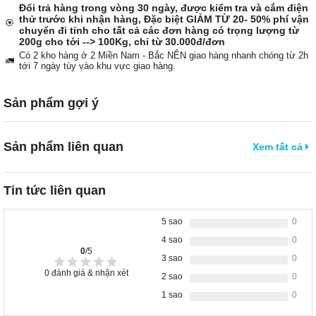
Đổi trả hàng trong vòng 30 ngày, được kiểm tra và cắm điện
thử trước khi nhận hàng, Đặc biệt GIẢM TỪ 20- 50% phí vận
🏵️
chuyển đi tỉnh cho tất cả các đơn hàng có trọng lượng từ
200g cho tới --> 100Kg, chỉ từ 30.000đ/đơn
Có 2 kho hàng ở 2 Miền Nam - Bắc NÊN giao hàng nhanh chóng từ 2h
🚛
tới 7 ngày tùy vào khu vực giao hàng.
Sản phẩm gợi ý
Sản phẩm liên quan
Xem tất cả
Tin tức liên quan
5 sao
0
4 sao
0
0
/5
3 sao
0
0
đánh giá & nhận xét
2 sao
0
1 sao
0