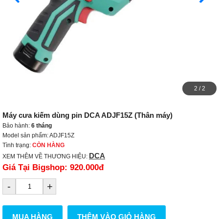
2
/
2
Máy cưa kiếm dùng pin DCA ADJF15Z (Thân máy)
Bảo hành:
6 tháng
Model sản phẩm: ADJF15Z
Tình trạng:
CÒN HÀNG
DCA
XEM THÊM VỀ THƯƠNG HIỆU:
Giá Tại Bigshop:
920.000đ
-
+
MUA HÀNG
THÊM VÀO GIỎ HÀNG