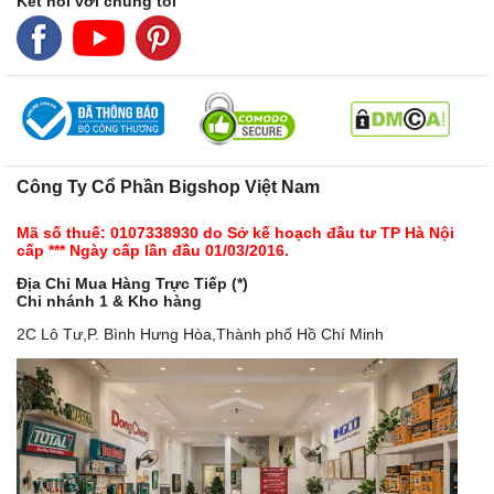
Kết nối với chúng tôi
Công Ty Cổ Phần Bigshop Việt Nam
Mã số thuế: 0107338930 do Sở kế hoạch đầu tư TP Hà Nội
cấp *** Ngày cấp lần đầu 01/03/2016.
Địa Chỉ Mua Hàng Trực Tiếp (*)
Chi nhánh 1 & Kho hàng
2C Lô Tư,P. Bình Hưng Hòa,Thành phố Hồ Chí Minh