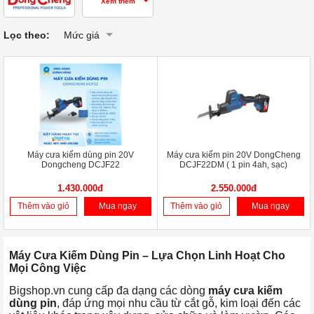
Xem thêm
Lọc theo:
Mức giá
Máy cưa kiếm dùng pin 20V
Máy cưa kiếm pin 20V DongCheng
Dongcheng DCJF22
DCJF22DM ( 1 pin 4ah, sạc)
1.430.000đ
2.550.000đ
Thêm vào giỏ
Mua ngay
Thêm vào giỏ
Mua ngay
Máy Cưa Kiếm Dùng Pin – Lựa Chọn Linh Hoạt Cho
Mọi Công Việc
Bigshop.vn cung cấp đa dạng các dòng
máy cưa kiếm
dùng pin
, đáp ứng mọi nhu cầu từ cắt gỗ, kim loại đến các