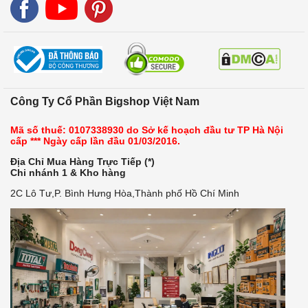
Công Ty Cổ Phần Bigshop Việt Nam
Mã số thuế: 0107338930 do Sở kế hoạch đầu tư TP Hà Nội
cấp *** Ngày cấp lần đầu 01/03/2016.
Địa Chỉ Mua Hàng Trực Tiếp (*)
Chi nhánh 1 & Kho hàng
2C Lô Tư,P. Bình Hưng Hòa,Thành phố Hồ Chí Minh