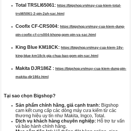
Total TRSLI65061:
https://bigshop.vn/may-cua-kiem-total-
trsli65061-2-pin-2ah-sac.html
Coofix CF-CRS004:
https://bigshop.vn/may-cua-kiem-dung-
pin-coofix-cf-crs004-khong-gom-pin-va-sac.html
King Blue KM18CK:
https://bigshop.vn/may-cua-kiem-18v-
king-blue-km18ck-gia-chua-bao-gom-pin-sac.html
Makita DJR186Z :
https://bigshop.vn/may-cua-kiem-dung-pin-
makita-djr186z.html
Tại sao chọn Bigshop?
Sản phẩm chính hãng, giá cạnh tranh:
Bigshop
cam kết cung cấp các dòng máy cưa kiếm từ các
thương hiệu uy tín như Makita, Ingco, Total.
Dịch vụ khách hàng chuyên nghiệp:
Hỗ trợ tư vấn
và bảo hành chính hãng.