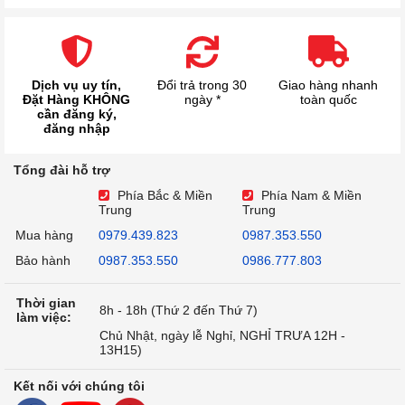
Dịch vụ uy tín,
Đổi trả trong 30
Giao hàng nhanh
Đặt Hàng KHÔNG
ngày *
toàn quốc
cần đăng ký,
đăng nhập
Tổng đài hỗ trợ
Phía Bắc & Miền
Phía Nam & Miền
Trung
Trung
Mua hàng
0979.439.823
0987.353.550
Bảo hành
0987.353.550
0986.777.803
Thời gian
8h - 18h (Thứ 2 đến Thứ 7)
làm việc:
Chủ Nhật, ngày lễ Nghỉ, NGHỈ TRƯA 12H -
13H15)
Kết nối với chúng tôi