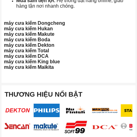
Mua sắm tiện lợi:
Hệ thống đặt hàng online, giao
hàng tận nơi nhanh chóng.
máy cưa kiếm Dongcheng
máy cưa kiếm Hukan
máy cưa kiếm Makute
máy cưa kiếm Boda
máy cưa kiếm Dekton
máy cưa kiếm Total
máy cưa kiếm DCA
máy cưa kiếm King blue
máy cưa kiếm Maikita
THƯƠNG HIỆU NỔI BẬT