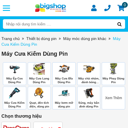
0
Trang chủ
Thiết bị dùng pin
Máy móc dùng pin khác
Máy
Cưa Kiếm Dùng Pin
Máy Cưa Kiếm Dùng Pin
Máy Ép Cos
Máy Cưa Lọng
Máy Cưa Đĩa
Máy chà nhám,
Máy Phay Dùng
Dùng Pin
Dùng Pin
Dùng Pin
đánh bóng
Pin
dùng Pin
Xem Thêm
Máy Cưa Kiếm
Quạt, đèn tích
Máy bơm mỡ
Súng, máy bắn
Dùng Pin
điện, dùng pin
dùng pin
đinh dùng Pin
Chọn thương hiệu