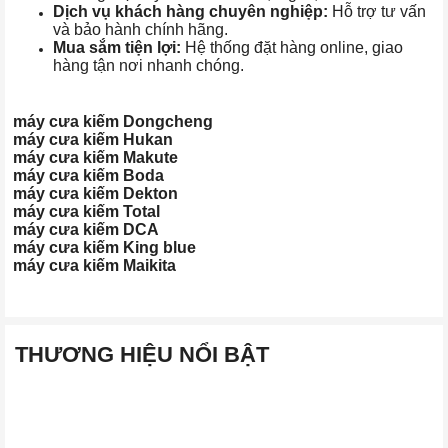
Dịch vụ khách hàng chuyên nghiệp:
Hỗ trợ tư vấn
và bảo hành chính hãng.
Mua sắm tiện lợi:
Hệ thống đặt hàng online, giao
hàng tận nơi nhanh chóng.
máy cưa kiếm Dongcheng
máy cưa kiếm Hukan
máy cưa kiếm Makute
máy cưa kiếm Boda
máy cưa kiếm Dekton
máy cưa kiếm Total
máy cưa kiếm DCA
máy cưa kiếm King blue
máy cưa kiếm Maikita
THƯƠNG HIỆU NỔI BẬT