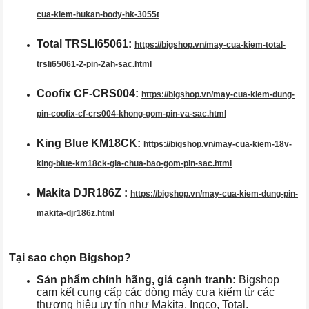
cua-kiem-hukan-body-hk-3055t
Total TRSLI65061:
https://bigshop.vn/may-cua-kiem-total-
trsli65061-2-pin-2ah-sac.html
Coofix CF-CRS004:
https://bigshop.vn/may-cua-kiem-dung-
pin-coofix-cf-crs004-khong-gom-pin-va-sac.html
King Blue KM18CK:
https://bigshop.vn/may-cua-kiem-18v-
king-blue-km18ck-gia-chua-bao-gom-pin-sac.html
Makita DJR186Z :
https://bigshop.vn/may-cua-kiem-dung-pin-
makita-djr186z.html
Tại sao chọn Bigshop?
Sản phẩm chính hãng, giá cạnh tranh:
Bigshop
cam kết cung cấp các dòng máy cưa kiếm từ các
thương hiệu uy tín như Makita, Ingco, Total.