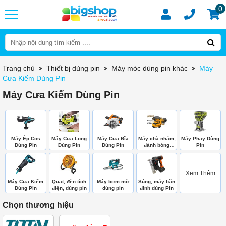
0
Trang chủ
Thiết bị dùng pin
Máy móc dùng pin khác
Máy
Cưa Kiếm Dùng Pin
Máy Cưa Kiếm Dùng Pin
Máy Ép Cos
Máy Cưa Lọng
Máy Cưa Đĩa
Máy chà nhám,
Máy Phay Dùng
Dùng Pin
Dùng Pin
Dùng Pin
đánh bóng
Pin
dùng Pin
Xem Thêm
Máy Cưa Kiếm
Quạt, đèn tích
Máy bơm mỡ
Súng, máy bắn
Dùng Pin
điện, dùng pin
dùng pin
đinh dùng Pin
Chọn thương hiệu