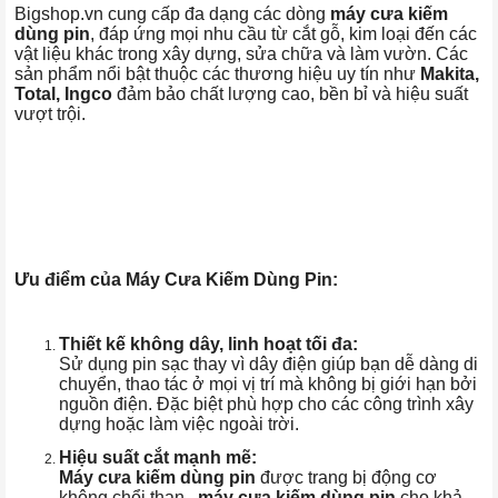
Bigshop.vn cung cấp đa dạng các dòng
máy cưa kiếm
dùng pin
, đáp ứng mọi nhu cầu từ cắt gỗ, kim loại đến các
vật liệu khác trong xây dựng, sửa chữa và làm vườn. Các
sản phẩm nổi bật thuộc các thương hiệu uy tín như
Makita,
Total, Ingco
đảm bảo chất lượng cao, bền bỉ và hiệu suất
vượt trội.
Ưu điểm của Máy Cưa Kiếm Dùng Pin:
Thiết kế không dây, linh hoạt tối đa:
Sử dụng pin sạc thay vì dây điện giúp bạn dễ dàng di
chuyển, thao tác ở mọi vị trí mà không bị giới hạn bởi
nguồn điện. Đặc biệt phù hợp cho các công trình xây
dựng hoặc làm việc ngoài trời.
Hiệu suất cắt mạnh mẽ:
Máy cưa kiếm dùng pin
được trang bị động cơ
không chổi than ,
máy cưa kiếm dùng pin
cho khả