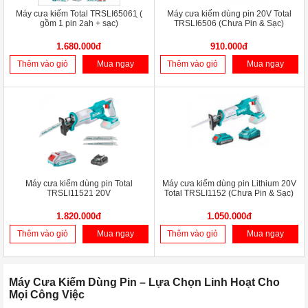
Máy cưa kiếm Total TRSLI65061 ̣(
Máy cưa kiếm dùng pin 20V Total
gồm 1 pin 2ah + sạc)
TRSLI6506 (Chưa Pin & Sạc)
1.680.000đ
910.000đ
Thêm vào giỏ
Mua ngay
Thêm vào giỏ
Mua ngay
Máy cưa kiếm dùng pin Total
Máy cưa kiếm dùng pin Lithium 20V
TRSLI11521 20V
Total TRSLI1152 (Chưa Pin & Sạc)
1.820.000đ
1.050.000đ
Thêm vào giỏ
Mua ngay
Thêm vào giỏ
Mua ngay
Máy Cưa Kiếm Dùng Pin – Lựa Chọn Linh Hoạt Cho
Mọi Công Việc