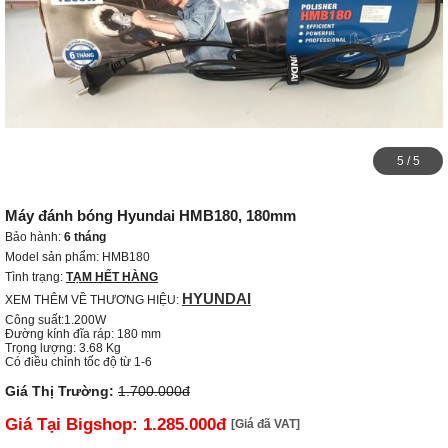
1
/
5
Máy đánh bóng Hyundai HMB180, 180mm
Bảo hành:
6 tháng
Model sản phẩm: HMB180
Tình trạng:
TẠM HẾT HÀNG
HYUNDAI
XEM THÊM VỀ THƯƠNG HIỆU:
Công suất:1.200W

Đường kính đĩa ráp: 180 mm

Trọng lượng: 3.68 Kg

Có điều chỉnh tốc độ từ 1-6
Giá Thị Trường:
1.700.000đ
Giá Tại Bigshop:
1.285.000đ
[Giá đã VAT]