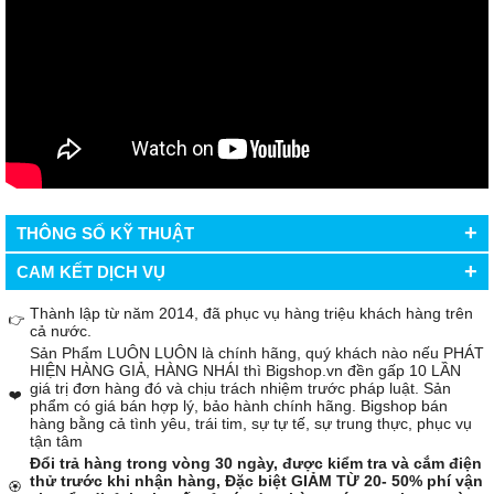
+
THÔNG SỐ KỸ THUẬT
+
CAM KẾT DỊCH VỤ
Thành lập từ năm 2014, đã phục vụ hàng triệu khách hàng trên
👉
cả nước.
Sản Phẩm LUÔN LUÔN là chính hãng, quý khách nào nếu PHÁT
HIỆN HÀNG GIẢ, HÀNG NHÁI thì Bigshop.vn đền gấp 10 LẦN
giá trị đơn hàng đó và chịu trách nhiệm trước pháp luật. Sản
❤️
phẩm có giá bán hợp lý, bảo hành chính hãng. Bigshop bán
hàng bằng cả tình yêu, trái tim, sự tự tế, sự trung thực, phục vụ
tận tâm
Đổi trả hàng trong vòng 30 ngày, được kiểm tra và cắm điện
thử trước khi nhận hàng, Đặc biệt GIẢM TỪ 20- 50% phí vận
🏵️