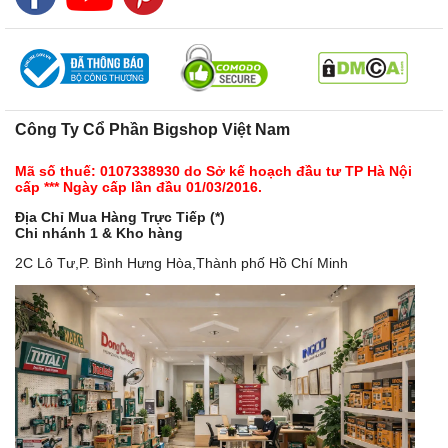
Công Ty Cổ Phần Bigshop Việt Nam
Mã số thuế: 0107338930 do Sở kế hoạch đầu tư TP Hà Nội
cấp *** Ngày cấp lần đầu 01/03/2016.
Địa Chỉ Mua Hàng Trực Tiếp (*)
Chi nhánh 1 & Kho hàng
2C Lô Tư,P. Bình Hưng Hòa,Thành phố Hồ Chí Minh