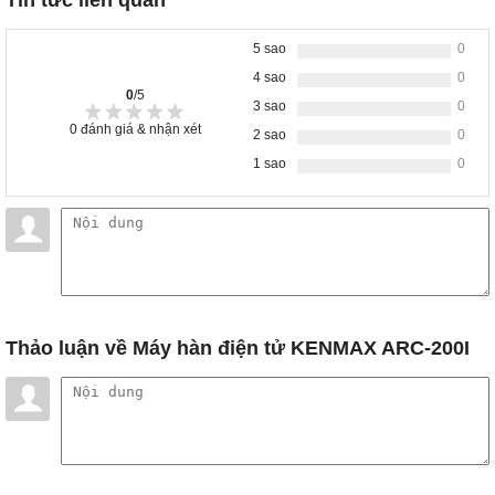
5 sao
0
4 sao
0
0
/5
3 sao
0
0
đánh giá & nhận xét
2 sao
0
1 sao
0
Thảo luận
về Máy hàn điện tử KENMAX ARC-200I