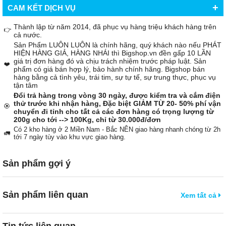
+
CAM KẾT DỊCH VỤ
Thành lập từ năm 2014, đã phục vụ hàng triệu khách hàng trên
👉
cả nước.
Sản Phẩm LUÔN LUÔN là chính hãng, quý khách nào nếu PHÁT
HIỆN HÀNG GIẢ, HÀNG NHÁI thì Bigshop.vn đền gấp 10 LẦN
giá trị đơn hàng đó và chịu trách nhiệm trước pháp luật. Sản
❤️
phẩm có giá bán hợp lý, bảo hành chính hãng. Bigshop bán
hàng bằng cả tình yêu, trái tim, sự tự tế, sự trung thực, phục vụ
tận tâm
Đổi trả hàng trong vòng 30 ngày, được kiểm tra và cắm điện
thử trước khi nhận hàng, Đặc biệt GIẢM TỪ 20- 50% phí vận
🏵️
chuyển đi tỉnh cho tất cả các đơn hàng có trọng lượng từ
200g cho tới --> 100Kg, chỉ từ 30.000đ/đơn
Có 2 kho hàng ở 2 Miền Nam - Bắc NÊN giao hàng nhanh chóng từ 2h
🚛
tới 7 ngày tùy vào khu vực giao hàng.
Sản phẩm gợi ý
Sản phẩm liên quan
Xem tất cả
Tin tức liên quan