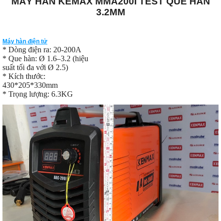
MÁY HÀN KEMAX MMA200I TEST QUE HÀN
3.2MM
Máy hàn điện tử
* Dòng điện ra: 20-200A
* Que hàn: Ø 1.6–3.2 (hiệu
suất tối đa với Ø 2.5)
* Kích thước:
430*205*330mm
* Trọng lượng: 6.3KG