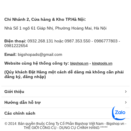
Chi Nhánh 2, Cửa hàng & Kho TP.Hà Nội:
Nhà Số 1 ngõ 61 Giáp Nhị, Phường Hoàng Mai, Hà Nội
Điện thoại:
0932.268.131 hoặc 0987.353.550 - 0986777803 -
0981222654
Email:
bigshopads@gmail.com
Website cùng hệ thống công ty:
-
bigshop.vn
kingtools.vn
(Qúy khách Đặt Hàng một cách dễ dàng mà không cần phải
đăng ký, đăng nhập)
Giới thiệu
Hướng dẫn hỗ trợ
Các chính sách
© 2014: Bản quyền thuộc Công Ty Cổ Phần Bigshop Việt Nam - Bigshop.vn -
THẾ GIỚI CÔNG CỤ - DỤNG CỤ CHÍNH HÃNG *****