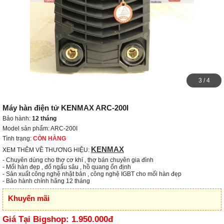
3
/
4
Máy hàn điện tử KENMAX ARC-200I
Bảo hành:
12 tháng
Model sản phẩm: ARC-200I
Tình trạng:
CÒN HÀNG
KENMAX
XEM THÊM VỀ THƯƠNG HIỆU:
- Chuyên dùng cho thợ cơ khí , thợ bán chuyên gia đình 

- Mối hàn đẹp , đố ngấu sâu , hồ quang ổn định

- Sản xuất công nghệ nhật bản , công nghệ IGBT cho mối hàn đẹp

- Bảo hành chính hãng 12 tháng
Khuyến mãi
Giá Tại Bigshop:
1.950.000đ