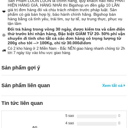
Sản Phẩm LUÔN LUÔN là chính hãng, quý khách nào nếu PHÁT
HIỆN HÀNG GIẢ, HÀNG NHÁI thì Bigshop.vn đền gấp 10 LẦN
giá trị đơn hàng đó và chịu trách nhiệm trước pháp luật. Sản
❤️
phẩm có giá bán hợp lý, bảo hành chính hãng. Bigshop bán
hàng bằng cả tình yêu, trái tim, sự tự tế, sự trung thực, phục vụ
tận tâm
Đổi trả hàng trong vòng 30 ngày, được kiểm tra và cắm điện
thử trước khi nhận hàng, Đặc biệt GIẢM TỪ 20- 50% phí vận
🏵️
chuyển đi tỉnh cho tất cả các đơn hàng có trọng lượng từ
200g cho tới --> 100Kg, chỉ từ 30.000đ/đơn
Có 2 kho hàng ở 2 Miền Nam - Bắc NÊN giao hàng nhanh chóng từ 2h
🚛
tới 7 ngày tùy vào khu vực giao hàng.
Sản phẩm gợi ý
Sản phẩm liên quan
Xem tất cả
Tin tức liên quan
5 sao
0
4 sao
0
0
/5