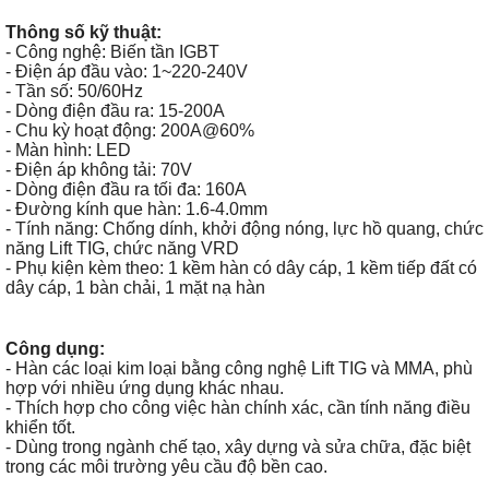
Thông số kỹ thuật:
- Công nghệ: Biến tần IGBT
- Điện áp đầu vào: 1~220-240V
- Tần số: 50/60Hz
- Dòng điện đầu ra: 15-200A
- Chu kỳ hoạt động: 200A@60%
- Màn hình: LED
- Điện áp không tải: 70V
- Dòng điện đầu ra tối đa: 160A
- Đường kính que hàn: 1.6-4.0mm
- Tính năng: Chống dính, khởi động nóng, lực hồ quang, chức
năng Lift TIG, chức năng VRD
- Phụ kiện kèm theo: 1 kềm hàn có dây cáp, 1 kềm tiếp đất có
dây cáp, 1 bàn chải, 1 mặt nạ hàn
Công dụng:
- Hàn các loại kim loại bằng công nghệ Lift TIG và MMA, phù
hợp với nhiều ứng dụng khác nhau.
- Thích hợp cho công việc hàn chính xác, cần tính năng điều
khiển tốt.
- Dùng trong ngành chế tạo, xây dựng và sửa chữa, đặc biệt
trong các môi trường yêu cầu độ bền cao.