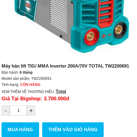
Máy hàn lift TIG/ MMA Inverter 200A/70V TOTAL TW2200691
Bảo hành:
6 tháng
Model sản phẩm: TW2200691
Tình trạng:
CÒN HÀNG
Total
XEM THÊM VỀ THƯƠNG HIỆU:
Giá Tại Bigshop:
3.700.000đ
-
+
MUA HÀNG
THÊM VÀO GIỎ HÀNG