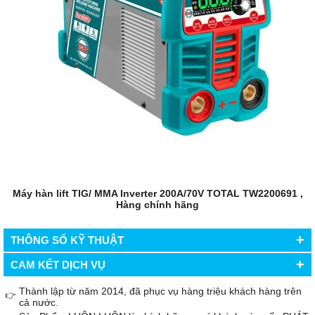
Máy hàn lift TIG/ MMA Inverter 200A/70V TOTAL TW2200691 ,
Hàng chính hãng
+
THÔNG SỐ KỸ THUẬT
+
CAM KẾT DỊCH VỤ
Thành lập từ năm 2014, đã phục vụ hàng triệu khách hàng trên
👉
cả nước.