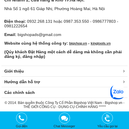
Chi Nhánh 2, Cửa hàng & Kho TP.Hà Nội:
Nhà Số 1 ngõ 61 Giáp Nhị, Phường Hoàng Mai, Hà Nội
Điện thoại:
0932.268.131 hoặc 0987.353.550 - 0986777803 -
0981222654
Email:
bigshopads@gmail.com
Website cùng hệ thống công ty:
-
bigshop.vn
kingtools.vn
(Qúy khách Đặt Hàng một cách dễ dàng mà không cần phải
đăng ký, đăng nhập)
Giới thiệu
Hướng dẫn hỗ trợ
Các chính sách
© 2014: Bản quyền thuộc Công Ty Cổ Phần Bigshop Việt Nam - Bigshop.vn -
THẾ GIỚI CÔNG CỤ - DỤNG CỤ CHÍNH HÃNG *****
Gọi điện
Chat Messeger
Yêu cầu gọi lại