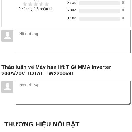
3 sao
0
0
đánh giá & nhận xét
2 sao
0
1 sao
0
Thảo luận
về Máy hàn lift TIG/ MMA Inverter
200A/70V TOTAL TW2200691
THƯƠNG HIỆU NỔI BẬT