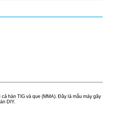
ới cả hàn TIG và que (MMA). Đây là mẫu máy gây
án DIY.