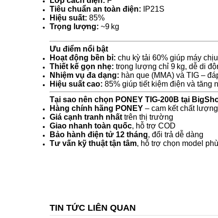
Lớp cách điện:
F
Tiêu chuẩn an toàn điện:
IP21S
Hiệu suất:
85%
Trọng lượng:
~9 kg
Ưu điểm nổi bật
Hoạt động bền bỉ:
chu kỳ tải 60% giúp máy chịu
Thiết kế gọn nhẹ:
trọng lượng chỉ 9 kg, dễ di đ
Nhiệm vụ đa dạng:
hàn que (MMA) và TIG – đáp
Hiệu suất cao:
85% giúp tiết kiệm điện và tăng 
Tại sao nên chọn PONEY TIG‑200B tại BigSh
Hàng chính hãng PONEY
– cam kết chất lượng
Giá cạnh tranh nhất
trên thị trường
Giao nhanh toàn quốc
, hỗ trợ COD
Bảo hành điện tử 12 tháng
, đổi trả dễ dàng
Tư vấn kỹ thuật tận tâm
, hỗ trợ chọn model ph
TIN TỨC LIÊN QUAN