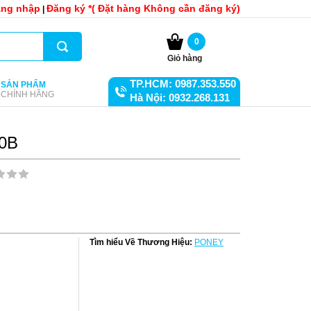
ng nhập
Đăng ký *( Đặt hàng Không cần đăng ký)
|
0
Giỏ hàng
TP.HCM: 0987.353.550
SẢN PHẨM
CHÍNH HÃNG
Hà Nội: 0932.268.131
0B
Tìm hiểu Về Thương Hiệu:
PONEY