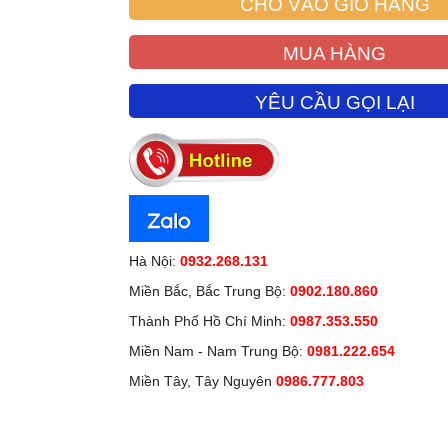
CHO VÀO GIỎ HÀNG
MUA HÀNG
YÊU CẦU GỌI LẠI
Hà Nội:
0932.268.131
Miền Bắc, Bắc Trung Bộ:
0902.180.860
Thành Phố Hồ Chí Minh:
0987.353.550
Miền Nam - Nam Trung Bộ:
0981.222.654
Miền Tây, Tây Nguyên
0986.777.803