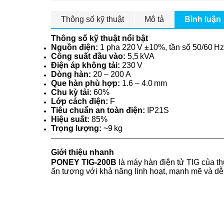
Thông số kỹ thuật
Mô tả
Bình luận
Thông số kỹ thuật nổi bật
Nguồn điện:
1 pha 220 V ±10%, tần số 50/60 Hz
Công suất đầu vào:
5,5 kVA
Điện áp không tải:
230 V
Dòng hàn:
20 – 200 A
Que hàn phù hợp:
1.6 – 4.0 mm
Chu kỳ tải:
60%
Lớp cách điện:
F
Tiêu chuẩn an toàn điện:
IP21S
Hiệu suất:
85%
Trọng lượng:
~9 kg
Giới thiệu nhanh
PONEY TIG‑200B
là máy hàn điện tử TIG của t
ấn tượng với khả năng linh hoạt, mạnh mẽ và dễ 