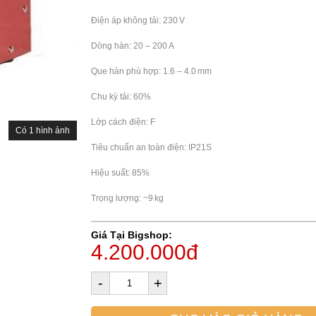
Điện áp không tải: 230 V

Dòng hàn: 20 – 200 A

Que hàn phù hợp: 1.6 – 4.0 mm

Chu kỳ tải: 60%

Lớp cách điện: F

Có 1 hình ảnh
Tiêu chuẩn an toàn điện: IP21S

Hiệu suất: 85%

Trọng lượng: ~9 kg

Giá Tại Bigshop:
4.200.000đ
-
+