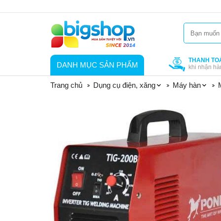
THANH TO
DANH MỤC SẢN PHẨM
khi nhận hà
Trang chủ
Dụng cụ điện, xăng
Máy hàn