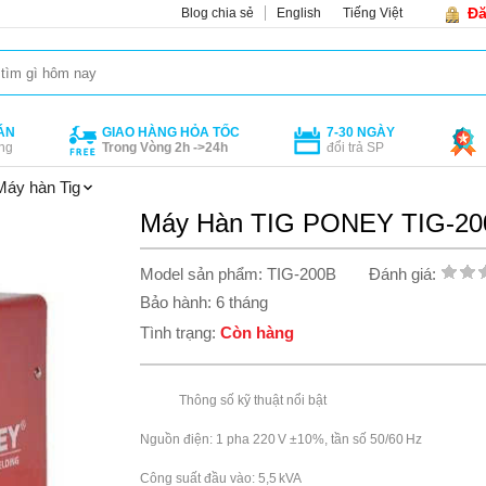
Đă
Blog chia sẻ
English
Tiếng Việt
ÁN
GIAO HÀNG HỎA TỐC
7-30 NGÀY
ng
Trong Vòng 2h ->24h
đổi trả SP
Máy hàn Tig
Máy Hàn TIG PONEY TIG‑20
Model sản phẩm: TIG‑200B
Đánh giá:
Bảo hành: 6 tháng
Tình trạng:
Còn hàng
            Thông số kỹ thuật nổi bật

Nguồn điện: 1 pha 220 V ±10%, tần số 50/60 Hz

Công suất đầu vào: 5,5 kVA
