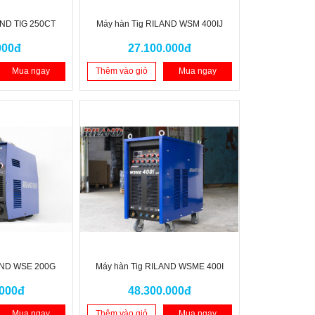
AND TIG 250CT
Máy hàn Tig RILAND WSM 400IJ
000đ
27.100.000đ
Mua ngay
Thêm vào giỏ
Mua ngay
AND WSE 200G
Máy hàn Tig RILAND WSME 400I
.000đ
48.300.000đ
Mua ngay
Thêm vào giỏ
Mua ngay