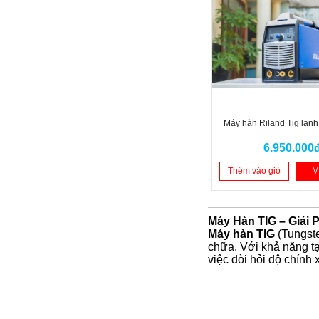
Máy hàn Riland Tig lạ
6.950.000
Thêm vào giỏ
M
Máy Hàn TIG – Giải 
Máy hàn TIG
(Tungste
chữa. Với khả năng tạ
việc đòi hỏi độ chính