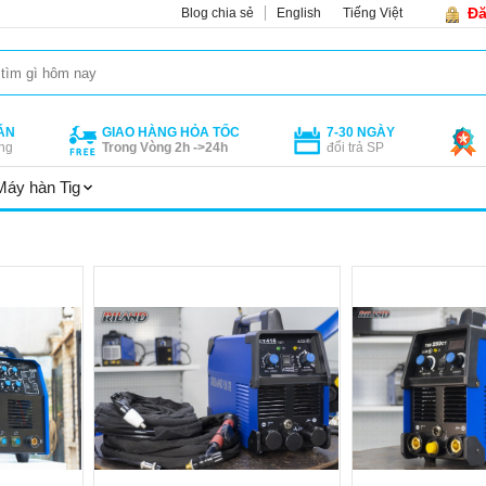
Đă
Blog chia sẻ
English
Tiếng Việt
ÁN
GIAO HÀNG HỎA TỐC
7-30 NGÀY
ng
Trong Vòng 2h ->24h
đổi trả SP
Máy hàn Tig