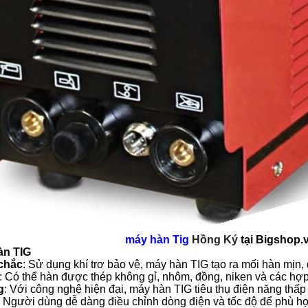
máy hàn Tig
Hồng Ký
tại Bigshop.
àn TIG
 chắc
: Sử dụng khí trơ bảo vệ, máy hàn TIG tạo ra mối hàn mịn,
: Có thể hàn được thép không gỉ, nhôm, đồng, niken và các hợp
g
: Với công nghệ hiện đại, máy hàn TIG tiêu thụ điện năng thấp
: Người dùng dễ dàng điều chỉnh dòng điện và tốc độ để phù hợp 