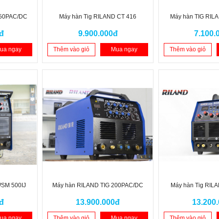
250PAC/DC
Máy hàn Tig RILAND CT 416
Máy hàn TIG RIL
đ
9.900.000đ
7.100.
ua ngay
Thêm vào giỏ
Mua ngay
Thêm vào giỏ
WSM 500IJ
Máy hàn RILAND TIG 200PAC/DC
Máy hàn Tig RIL
đ
13.900.000đ
13.200
ua ngay
Thêm vào giỏ
Mua ngay
Thêm vào giỏ