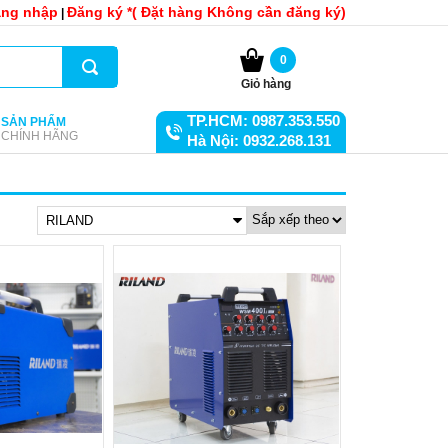
ng nhập
Đăng ký *( Đặt hàng Không cần đăng ký)
|
0
Giỏ hàng
TP.HCM: 0987.353.550
SẢN PHẨM
CHÍNH HÃNG
Hà Nội: 0932.268.131
RILAND