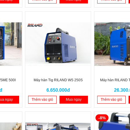
WSME 500I
Máy hàn Tig RILAND WS 250S
Máy hàn RILAND 
đ
6.650.000đ
26.300
ua ngay
Thêm vào giỏ
Mua ngay
Thêm vào giỏ
-8%