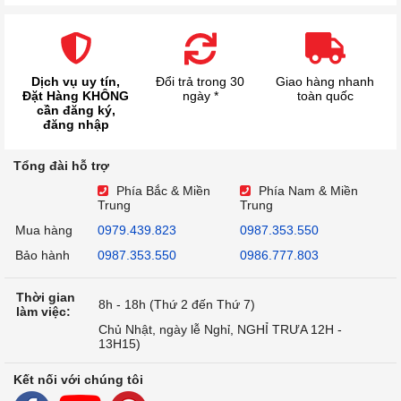
Dịch vụ uy tín,
Đổi trả trong 30
Giao hàng nhanh
Đặt Hàng KHÔNG
ngày *
toàn quốc
cần đăng ký,
đăng nhập
Tổng đài hỗ trợ
Phía Bắc & Miền
Phía Nam & Miền
Trung
Trung
Mua hàng
0979.439.823
0987.353.550
Bảo hành
0987.353.550
0986.777.803
Thời gian
8h - 18h (Thứ 2 đến Thứ 7)
làm việc:
Chủ Nhật, ngày lễ Nghỉ, NGHỈ TRƯA 12H -
13H15)
Kết nối với chúng tôi