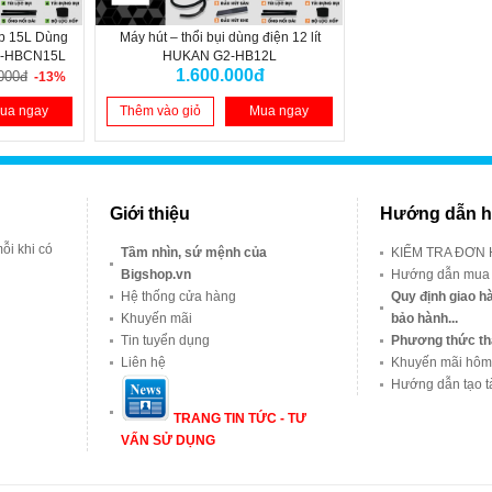
ệp 15L Dùng
Máy hút – thổi bụi dùng điện 12 lít
2-HBCN15L
HUKAN G2-HB12L
1.600.000đ
000đ
-13%
ua ngay
Thêm vào giỏ
Mua ngay
Giới thiệu
Hướng dẫn h
ỗi khi có
Tầm nhìn, sứ mệnh của
KIỂM TRA ĐƠN
Bigshop.vn
Hướng dẫn mua
Hệ thống cửa hàng
Quy định giao hà
Khuyến mãi
bảo hành...
Tin tuyển dụng
Phương thức th
Liên hệ
Khuyến mãi hôm
Hướng dẫn tạo t
TRANG TIN TỨC - TƯ
VẤN SỬ DỤNG