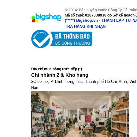
© 2014: Bản quyền thuộc Công Ty Cổ Phần
Mã số thuế:
0107338930
do Sở kế hoạch đ
(*****) Bigshop.vn - THÀNH LẬP TỪ 
TRA HÀNG KHI NHẬN
Địa chỉ mua hàng trực tiếp (*)
Chi nhánh 2 & Kho hàng
2C Lô Tư, P. Bình Hưng Hòa, Thành phố Hồ Chí Minh, Việt
Nam