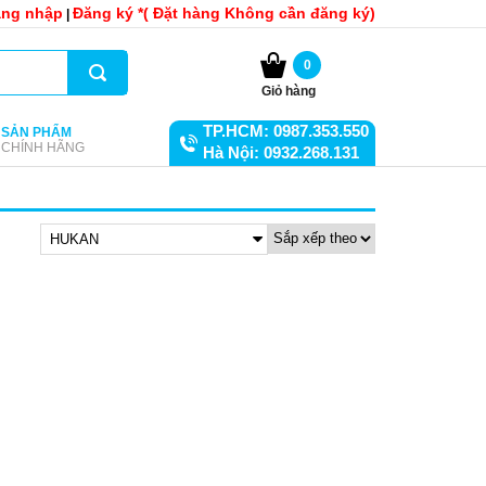
ng nhập
Đăng ký *( Đặt hàng Không cần đăng ký)
|
0
Giỏ hàng
TP.HCM: 0987.353.550
SẢN PHẨM
CHÍNH HÃNG
Hà Nội: 0932.268.131
HUKAN