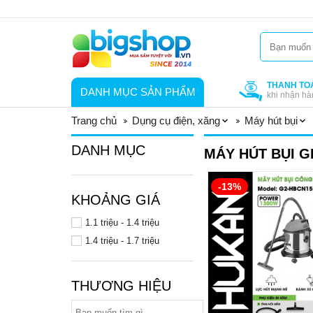
THANH TO
DANH MỤC SẢN PHẨM
khi nhận hà
Trang chủ
Dụng cụ điện, xăng
Máy hút bụi
DANH MỤC
MÁY HÚT BỤI G
-13%
KHOẢNG GIÁ
1.1 triệu - 1.4 triệu
1.4 triệu - 1.7 triệu
THƯƠNG HIỆU