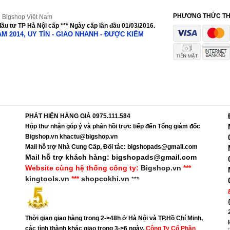
PHƯƠNG THỨC T
 Bigshop Việt Nam
ầu tư TP Hà Nội cấp *** Ngày cấp lần đầu 01/03/2016.
NĂM 2014, UY TÍN - GIAO NHANH - ĐƯỢC KIỂM
PHÁT HIỆN HÀNG GIẢ 0975.111.584
Hộp thư nhận góp ý và phản hồi trực tiếp đến Tổng giám đốc
Bigshop.vn khactu@bigshop.vn
Mail hỗ trợ Nhà Cung Cấp, Đối tác: bigshopads@gmail.com
Mail hỗ trợ khách hàng: bigshopads@gmail.com
Website cùng hệ thống công ty:
Bigshop.vn
***
kingtools.vn
***
shopcokhi.vn
***
Thời gian giao hàng trong 2->48h ở Hà Nội và TP.Hồ Chí Minh,
các tỉnh thành khác giao trong 3->6 ngày.
Công Ty Cổ Phần