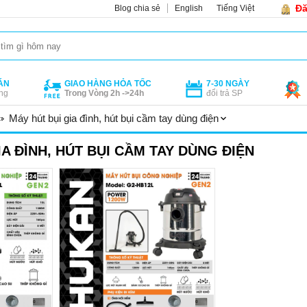
Đă
Blog chia sẻ
English
Tiếng Việt
ÁN
GIAO HÀNG HỎA TỐC
7-30 NGÀY
ng
Trong Vòng 2h ->24h
đổi trả SP
Máy hút bụi gia đình, hút bụi cầm tay dùng điện
IA ĐÌNH, HÚT BỤI CẦM TAY DÙNG ĐIỆN