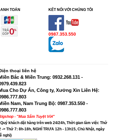
HANH TOÁN
KẾT NỐI VỚI CHÚNG TÔI
0987.353.550
Điện thoại liên hệ
Miền Bắc & Miền Trung: 0932.268.131 -
0979.439.823
Mua Cho Dự Án, Công ty, Xưởng Xin Liên Hệ:
0986.777.803
Miền Nam, Nam Trung Bộ: 0987.353.550 -
0986.777.803
Bigshop - "Mua Sắm Tuyệt Vời"
{Quý khách đặt hàng trên web 24/24h, Thời gian làm việc Thứ
2 -> Thứ 7: 8h-18h, NGHỈ TRƯA 12h - 13h15, Chủ Nhật, ngày
lễ nghỉ}