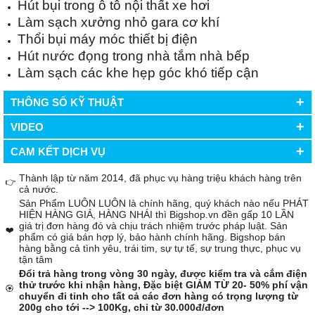
Hút bụi trong ô tô nội thất xe hơi
Làm sạch xưởng nhỏ gara cơ khí
Thổi bụi máy móc thiết bị điện
Hút nước đọng trong nhà tắm nhà bếp
Làm sạch các khe hẹp góc khó tiếp cận
+
THÔNG SỐ KỸ THUẬT
+
VIDEO
+
CAM KẾT DỊCH VỤ
Thành lập từ năm 2014, đã phục vụ hàng triệu khách hàng trên
👉
cả nước.
Sản Phẩm LUÔN LUÔN là chính hãng, quý khách nào nếu PHÁT
HIỆN HÀNG GIẢ, HÀNG NHÁI thì Bigshop.vn đền gấp 10 LẦN
giá trị đơn hàng đó và chịu trách nhiệm trước pháp luật. Sản
❤️
phẩm có giá bán hợp lý, bảo hành chính hãng. Bigshop bán
hàng bằng cả tình yêu, trái tim, sự tự tế, sự trung thực, phục vụ
tận tâm
Đổi trả hàng trong vòng 30 ngày, được kiểm tra và cắm điện
thử trước khi nhận hàng, Đặc biệt GIẢM TỪ 20- 50% phí vận
🏵️
chuyển đi tỉnh cho tất cả các đơn hàng có trọng lượng từ
200g cho tới --> 100Kg, chỉ từ 30.000đ/đơn