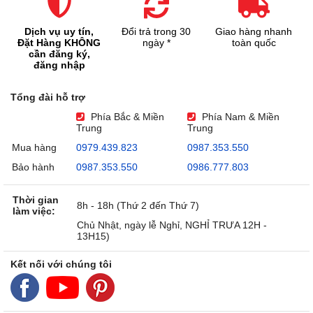
Dịch vụ uy tín,
Đổi trả trong 30
Giao hàng nhanh
Đặt Hàng KHÔNG
ngày *
toàn quốc
cần đăng ký,
đăng nhập
Tổng đài hỗ trợ
Phía Bắc & Miền
Phía Nam & Miền
Trung
Trung
Mua hàng
0979.439.823
0987.353.550
Bảo hành
0987.353.550
0986.777.803
Thời gian
8h - 18h (Thứ 2 đến Thứ 7)
làm việc:
Chủ Nhật, ngày lễ Nghỉ, NGHỈ TRƯA 12H -
13H15)
Kết nối với chúng tôi