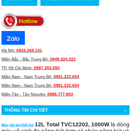
Hà Nội:
0932.268.131
Miền Bắc - Bắc Trung Bộ:
0949.324.322
TP. Hồ Chí Minh:
0987.353.550
Miền Nam - Nam Trung Bộ:
0981.222.654
Miền Nam - Nam Trung Bộ:
0981.222.654
Miền Tây - Tây Nguyên:
0986.777.803
-
THÔNG TIN CHI TIẾT
12L Total TVC12202, 1000W
là dòng
Máy hút bụi thổi bụi
máy vệ sinh đa năng tích hợp cả chức năng hút và