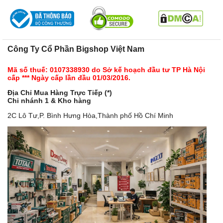
Công Ty Cổ Phần Bigshop Việt Nam
Mã số thuế: 0107338930 do Sở kế hoạch đầu tư TP Hà Nội
cấp *** Ngày cấp lần đầu 01/03/2016.
Địa Chỉ Mua Hàng Trực Tiếp (*)
Chi nhánh 1 & Kho hàng
2C Lô Tư,P. Bình Hưng Hòa,Thành phố Hồ Chí Minh