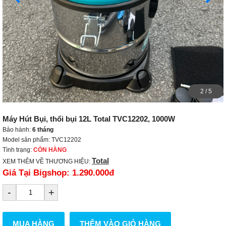
2
/
5
Máy Hút Bụi, thổi bụi 12L Total TVC12202, 1000W
Bảo hành:
6 tháng
Model sản phẩm: TVC12202
Tình trạng:
CÒN HÀNG
Total
XEM THÊM VỀ THƯƠNG HIỆU:
Giá Tại Bigshop:
1.290.000đ
-
+
MUA HÀNG
THÊM VÀO GIỎ HÀNG