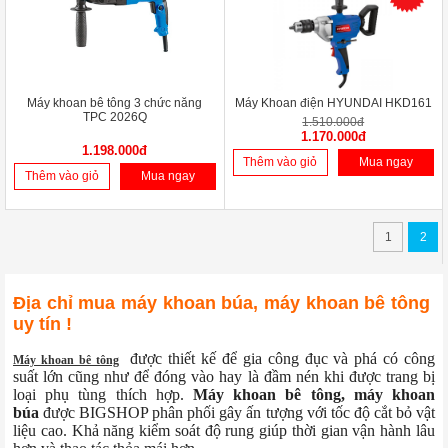
Máy khoan bê tông 3 chức năng
Máy Khoan điện HYUNDAI HKD161
TPC 2026Q
1.510.000đ
1.170.000đ
1.198.000đ
Thêm vào giỏ
Mua ngay
Thêm vào giỏ
Mua ngay
1
2
Địa chỉ mua máy khoan búa, máy khoan bê tông
uy tín !
được thiết kế để gia công đục và phá có công
Máy khoan bê tông
suất lớn cũng như để đóng vào hay là đầm nén khi được trang bị
loại phụ tùng thích hợp.
Máy khoan bê tông, máy khoan
búa
được BIGSHOP phân phối gây ấn tượng với tốc độ cắt bỏ vật
liệu cao. Khả năng kiểm soát độ rung giúp thời gian vận hành lâu