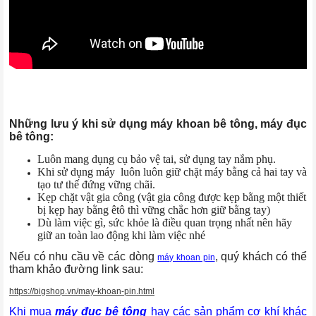
Những lưu ý khi sử dụng máy khoan bê tông, máy đục
bê tông:
Luôn mang dụng cụ bảo vệ tai, sử dụng tay nắm phụ.
Khi sử dụng máy luôn luôn giữ chặt máy bằng cả hai tay và
tạo tư thế đứng vững chãi.
Kẹp chặt vật gia công (vật gia công được kẹp bằng một thiết
bị kẹp hay bằng êtô thì vững chắc hơn giữ bằng tay)
Dù làm việc gì, sức khỏe là điều quan trọng nhất nên hãy
giữ an toàn lao động khi làm việc nhé
Nếu có nhu cầu về các dòng
, quý khách có thể
máy khoan pin
tham khảo đường link sau:
https://bigshop.vn/may-khoan-pin.html
Khi mua
máy đục bê tông
hay các sản phẩm cơ khí khác