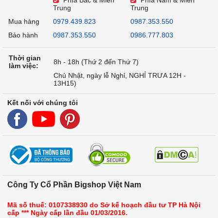
Phía Bắc & Miền
Phía Nam & Miền
Trung
Trung
Mua hàng
0979.439.823
0987.353.550
Bảo hành
0987.353.550
0986.777.803
Thời gian
8h - 18h (Thứ 2 đến Thứ 7)
làm việc:
Chủ Nhật, ngày lễ Nghỉ, NGHỈ TRƯA 12H -
13H15)
Kết nối với chúng tôi
Công Ty Cổ Phần Bigshop Việt Nam
Mã số thuế: 0107338930 do Sở kế hoạch đầu tư TP Hà Nội
cấp *** Ngày cấp lần đầu 01/03/2016.