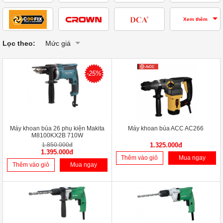
Xem thêm
Lọc theo:
Mức giá
-25%
Máy khoan búa 26 phụ kiện Makita
Máy khoan búa ACC AC266
M8100KX2B 710W
1.850.000đ
1.325.000đ
1.395.000đ
Thêm vào giỏ
Mua ngay
Thêm vào giỏ
Mua ngay