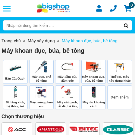
0
Trang chủ
Máy xây dựng
Máy khoan đục, búa, bê tông
Máy khoan đục, búa, bê tông
Máy đục, phá
Máy đầm dùi,
Máy khoan đục,
Thiết bị, máy
Bàn Cắt Gạch
bê tông
đầm cóc
búa, bê tông
xây dựng khác
Xem Thêm
Bá lăng xích,
Máy, súng phun
Máy cắt gạch,
Máy đo khoảng
hệ thống tời
sơn
cắt đá, bê tông
cách
Chọn thương hiệu