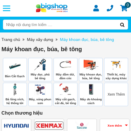
0
Trang chủ
Máy xây dựng
Máy khoan đục, búa, bê tông
Máy khoan đục, búa, bê tông
Máy đục, phá
Máy đầm dùi,
Máy khoan đục,
Thiết bị, máy
Bàn Cắt Gạch
bê tông
đầm cóc
búa, bê tông
xây dựng khác
Xem Thêm
Bá lăng xích,
Máy, súng phun
Máy cắt gạch,
Máy đo khoảng
hệ thống tời
sơn
cắt đá, bê tông
cách
Chọn thương hiệu
Xem thêm