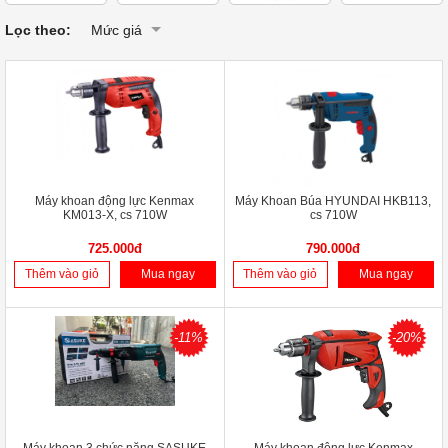
Lọc theo:
Mức giá
Máy khoan động lực Kenmax
Máy Khoan Búa HYUNDAI HKB113,
KM013-X, cs 710W
cs 710W
725.000đ
790.000đ
Thêm vào giỏ
Mua ngay
Thêm vào giỏ
Mua ngay
-11%
-20%