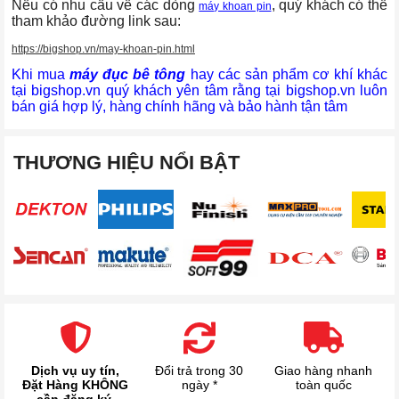
Nếu có nhu cầu về các dòng
, quý khách có thể
máy khoan pin
tham khảo đường link sau:
https://bigshop.vn/may-khoan-pin.html
Khi mua
máy đục bê tông
hay các sản phẩm cơ khí khác
tại bigshop.vn quý khách yên tâm rằng tại bigshop.vn luôn
bán giá hợp lý, hàng chính hãng và bảo hành tận tâm
THƯƠNG HIỆU NỔI BẬT
Dịch vụ uy tín,
Đổi trả trong 30
Giao hàng nhanh
Đặt Hàng KHÔNG
ngày *
toàn quốc