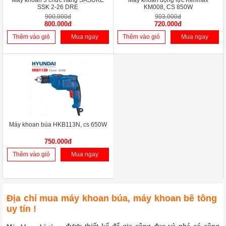
Máy khoan 3 chức năng SASUKE
Máy khoan động lực Kenmax
SSK 2-26 DRE
KM008, CS 850W
900.000đ
903.000đ
800.000đ
720.000đ
Thêm vào giỏ
Mua ngay
Thêm vào giỏ
Mua ngay
Máy khoan búa HKB113N, cs 650W
750.000đ
Thêm vào giỏ
Mua ngay
Địa chỉ mua máy khoan búa, máy khoan bê tông
uy tín !