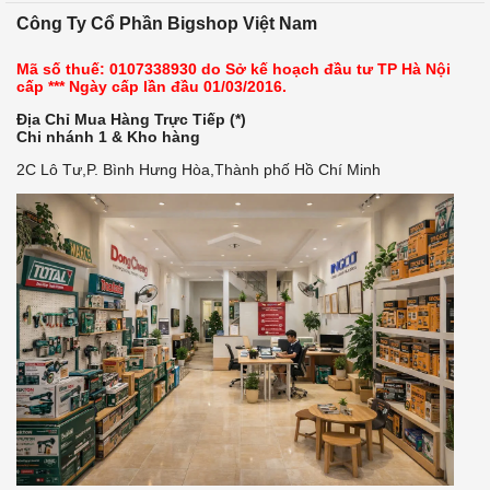
Công Ty Cổ Phần Bigshop Việt Nam
Mã số thuế: 0107338930 do Sở kế hoạch đầu tư TP Hà Nội
cấp *** Ngày cấp lần đầu 01/03/2016.
Địa Chỉ Mua Hàng Trực Tiếp (*)
Chi nhánh 1 & Kho hàng
2C Lô Tư,P. Bình Hưng Hòa,Thành phố Hồ Chí Minh