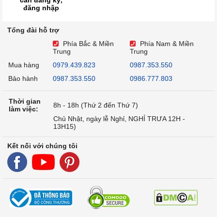
cần đăng ký,
đăng nhập
Tổng đài hỗ trợ
Phía Bắc & Miền
Phía Nam & Miền
Trung
Trung
Mua hàng
0979.439.823
0987.353.550
Bảo hành
0987.353.550
0986.777.803
Thời gian
8h - 18h (Thứ 2 đến Thứ 7)
làm việc:
Chủ Nhật, ngày lễ Nghỉ, NGHỈ TRƯA 12H -
13H15)
Kết nối với chúng tôi