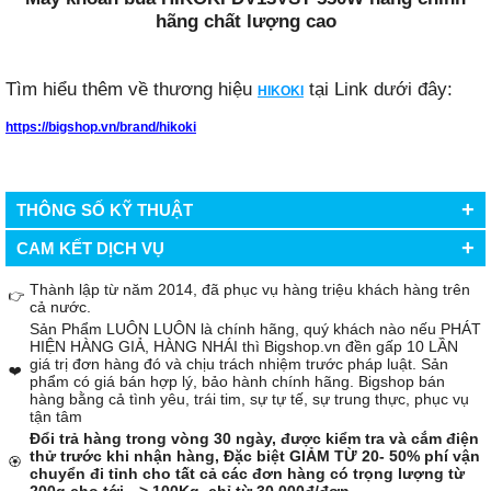
hãng chất lượng cao
Tìm hiểu thêm về thương hiệu
tại Link dưới đây:
HIKOKI
https://bigshop.vn/brand/hikoki
+
THÔNG SỐ KỸ THUẬT
+
CAM KẾT DỊCH VỤ
Thành lập từ năm 2014, đã phục vụ hàng triệu khách hàng trên
👉
cả nước.
Sản Phẩm LUÔN LUÔN là chính hãng, quý khách nào nếu PHÁT
HIỆN HÀNG GIẢ, HÀNG NHÁI thì Bigshop.vn đền gấp 10 LẦN
giá trị đơn hàng đó và chịu trách nhiệm trước pháp luật. Sản
❤️
phẩm có giá bán hợp lý, bảo hành chính hãng. Bigshop bán
hàng bằng cả tình yêu, trái tim, sự tự tế, sự trung thực, phục vụ
tận tâm
Đổi trả hàng trong vòng 30 ngày, được kiểm tra và cắm điện
thử trước khi nhận hàng, Đặc biệt GIẢM TỪ 20- 50% phí vận
🏵️
chuyển đi tỉnh cho tất cả các đơn hàng có trọng lượng từ
200g cho tới --> 100Kg, chỉ từ 30.000đ/đơn