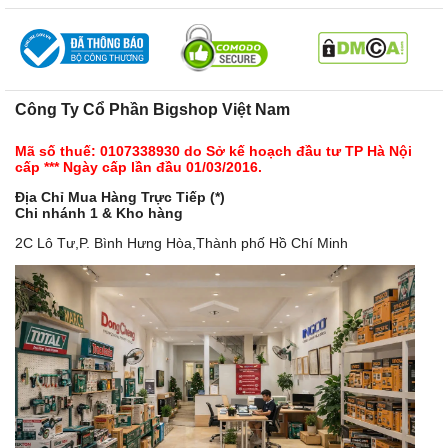
Công Ty Cổ Phần Bigshop Việt Nam
Mã số thuế: 0107338930 do Sở kế hoạch đầu tư TP Hà Nội
cấp *** Ngày cấp lần đầu 01/03/2016.
Địa Chỉ Mua Hàng Trực Tiếp (*)
Chi nhánh 1 & Kho hàng
2C Lô Tư,P. Bình Hưng Hòa,Thành phố Hồ Chí Minh