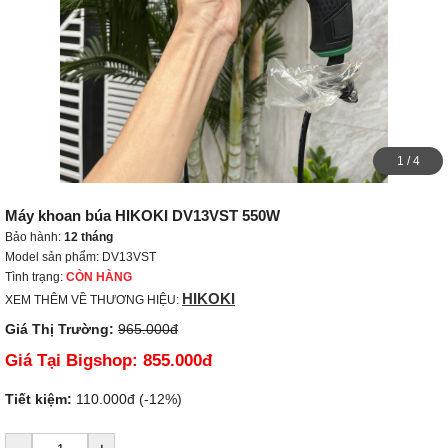
1
/
4
Máy khoan búa HIKOKI DV13VST 550W
Bảo hành:
12 tháng
Model sản phẩm: DV13VST
Tình trạng:
CÒN HÀNG
HIKOKI
XEM THÊM VỀ THƯƠNG HIỆU:
Giá Thị Trường:
965.000đ
Giá Tại Bigshop:
855.000đ
Tiết kiệm:
110.000đ (-12%)