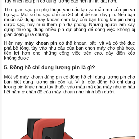
Tuy nhiên loại pin có dung lượng cao hơn thì lại đắt hơn.
Thời gian sạc pin phụ thuộc vào cấu tạo và mẫu mã của pin và
bộ sạc. Một số bộ sạc chỉ cần 30 phút để sạc đầy pin. Nếu bạn
muốn sử dụng máy khoan cầm tay của bạn trong khi pin đang
được sạc, hãy mua thêm pin dự phòng. Những người làm xây
dựng thường dùng nhiều pin dự phòng để công việc không bị
gián đoạn giữa chừng.
Hiện nay
máy khoan pin
có thế khoan, bắt vít và có thế đục
phá bê tông, tùy vào nhu cầu của bạn chọn máy cho phù hợp,
tiện lợi hơn cho những công việc trên cao, dây điện kéo
không được
5. Đồng hồ chỉ dung lượng pin là gì?
Một số máy khoan dùng pin có đồng hồ chỉ dung lượng pin cho
bạn biết dung lượng pin còn lại. Vị trí của đồng hồ chỉ dung
lượng pin khác nhau tùy thuộc vào mẫu mã của máy nhưng hầu
hết nằm ở chân đế của máy khoan như hình bên dưới.