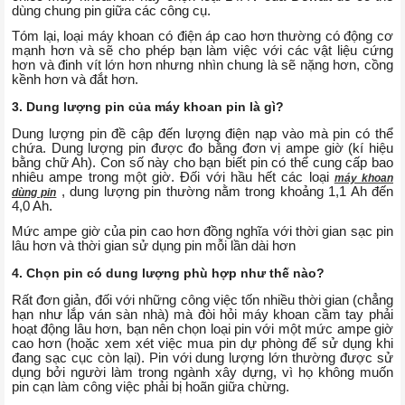
dùng chung pin giữa các công cụ.
Tóm lại, loại máy khoan có điện áp cao hơn thường có động cơ
mạnh hơn và sẽ cho phép bạn làm việc với các vật liệu cứng
hơn và đinh vít lớn hơn nhưng nhìn chung là sẽ nặng hơn, cồng
kềnh hơn và đắt hơn.
3. Dung lượng pin của máy khoan pin là gì?
Dung lượng pin đề cập đến lượng điện nạp vào mà pin có thể
chứa. Dung lượng pin được đo bằng đơn vị ampe giờ (kí hiệu
bằng chữ Ah). Con số này cho bạn biết pin có thể cung cấp bao
nhiêu ampe trong một giờ. Đối với hầu hết các loại
máy khoan
, dung lượng pin thường nằm trong khoảng 1,1 Ah đến
dùng pin
4,0 Ah.
Mức ampe giờ của pin cao hơn đồng nghĩa với thời gian sạc pin
lâu hơn và thời gian sử dụng pin mỗi lần dài hơn
4. Chọn pin có dung lượng phù hợp như thế nào?
Rất đơn giản, đối với những công việc tốn nhiều thời gian (chẳng
hạn như lắp ván sàn nhà) mà đòi hỏi máy khoan cầm tay phải
hoạt động lâu hơn, bạn nên chọn loại pin với một mức ampe giờ
cao hơn (hoặc xem xét việc mua pin dự phòng để sử dụng khi
đang sạc cục còn lại). Pin với dung lượng lớn thường được sử
dụng bởi người làm trong ngành xây dựng, vì họ không muốn
pin cạn làm công việc phải bị hoãn giữa chừng.