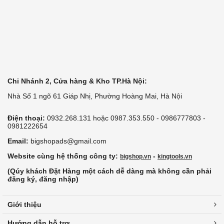
Chi Nhánh 2, Cửa hàng & Kho TP.Hà Nội:
Nhà Số 1 ngõ 61 Giáp Nhị, Phường Hoàng Mai, Hà Nội
Điện thoại:
0932.268.131 hoặc 0987.353.550 - 0986777803 -
0981222654
Email:
bigshopads@gmail.com
Website cùng hệ thống công ty:
-
bigshop.vn
kingtools.vn
(Qúy khách Đặt Hàng một cách dễ dàng mà không cần phải
đăng ký, đăng nhập)
Giới thiệu
Hướng dẫn hỗ trợ