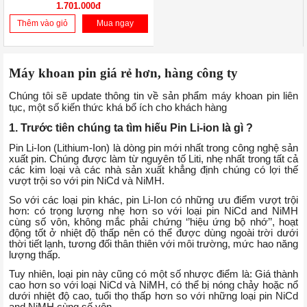
1.701.000đ
Thêm vào giỏ
Mua ngay
Máy khoan pin giá rẻ hơn, hàng công ty
Chúng tôi sẽ update thông tin về sản phẩm máy khoan pin liên 
tục, một số kiến thức khá bổ ích cho khách hàng
1. Trước tiên chúng ta tìm hiếu Pin Li-ion là gì ? 
Pin Li-Ion (Lithium-Ion) là dòng pin mới nhất trong công nghệ sản 
xuất pin. Chúng được làm từ nguyên tố Liti, nhẹ nhất trong tất cả 
các kim loại và các nhà sản xuất khẳng định chúng có lợi thế 
vượt trội so với pin NiCd và NiMH.
So với các loại pin khác, pin Li-Ion có những ưu điểm vượt trội
hơn: có trọng lượng nhẹ hơn so với loại pin NiCd and NiMH
cùng số vôn, không mắc phải chứng ‘’hiệu ứng bộ nhớ’’, hoạt
động tốt ở nhiệt độ thấp nên có thể được dùng ngoài trời dưới
thời tiết lạnh, tương đối thân thiên với môi trường, mức hao năng
lượng thấp.
Tuy nhiên, loại pin này cũng có một số nhược điểm là: Giá thành
cao hơn so với loại NiCd và NiMH, có thể bị nóng chảy hoặc nổ
dưới nhiệt độ cao, tuổi thọ thấp hơn so với những loại pin NiCd