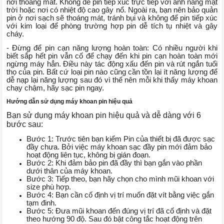
nơi thoáng mát. Không để pin tiếp xúc trực tiếp với ánh nắng mặt
trời hoặc nơi có nhiệt độ cao gây nổ. Ngoài ra, bạn nên bảo quản
pin ở nơi sạch sẽ thoáng mát, tránh bụi và không để pin tiếp xúc
với kim loại để phòng trường hợp pin dễ tích tụ nhiệt và gây
cháy.
- Đừng để pin cạn năng lượng hoàn toàn: Có nhiều người khi
biết sắp hết pin vẫn cố để chạy đến khi pin cạn hoàn toàn mới
ngừng máy hẳn. Điều này tác động xấu đến pin và rút ngắn tuổi
thọ của pin. Bất cứ loại pin nào cũng cần tồn lại ít năng lượng để
dễ nạp lại năng lượng sau đó vì thế nên mỗi khi thấy máy khoan
chạy chậm, hãy sạc pin ngay.
Hướng dẫn sử dụng máy khoan pin hiệu quả
Bạn sử dụng máy khoan pin hiệu quả và dễ dàng với 6
bước sau:
Bước 1: Trước tiên bạn kiểm Pin của thiết bị đã được sạc
đầy chưa. Bởi việc máy khoan sạc đầy pin mới đảm bảo
hoạt động liên tục, không bị gián đoạn.
Bước 2: Khi đảm bảo pin đã đầy thì bạn gắn vào phần
dưới thân của máy khoan.
Bước 3: Tiếp theo, bạn hãy chọn cho mình mũi khoan với
size phù hợp.
Bước 4: Bạn cần cố định vị trí muốn đặt vít bằng việc gắn
tạm đinh.
Bước 5: Đưa mũi khoan đến đúng vị trí đã cố định và đặt
theo hướng 90 độ. Sau đó bật công tắc hoạt động trên