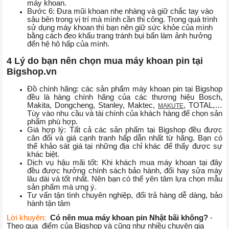
máy khoan.
Bước 6: Đưa mũi khoan nhẹ nhàng và giữ chắc tay vào
sâu bên trong vị trí mà mình cần thi công. Trong quá trình
sử dụng máy khoan thì bạn nên giữ sức khỏe của mình
bằng cách đeo khẩu trang tránh bụi bẩn làm ảnh hưởng
đến hệ hô hấp của mình.
4 Lý do bạn nên chọn mua máy khoan pin tại
Bigshop.vn
Đồ chính hãng: các sản phẩm máy khoan pin tại Bigshop
đều là hàng chính hãng của các thương hiệu Bosch,
Makita, Dongcheng, Stanley, Maktec,
, TOTAL,…
MAKUTE
Tùy vào nhu cầu và tài chính của khách hàng để chọn sản
phẩm phù hợp.
Giá hợp lý: Tất cả các sản phẩm tại Bigshop đều được
cân đối và giá cạnh tranh hấp dẫn nhất từ hãng. Bạn có
thể khảo sát giá tại những địa chỉ khác để thấy được sự
khác biệt.
Dịch vụ hậu mãi tốt: Khi khách mua máy khoan tại đây
đều được hưởng chính sách bảo hành, đổi hay sửa máy
lâu dài và tốt nhất. Nên bạn có thể yên tâm lựa chọn mẫu
sản phẩm mà ưng ý.
Tư vấn tận tình chuyên nghiệp, đổi trả hàng dễ dàng, bảo
hành tận tâm
Lời khuyên:
Có nên mua máy khoan pin Nhật bãi không?
-
Theo qua điểm của Bigshop và cũng như nhiều chuyên gia