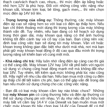
thạch cao/vách thạch cao, nhựa,.. thì mức điện áp bằng hoặc
nhỏ hơn 12V là phù hợp. Đối với những công việc nặng như
khoan sắt, khoan kim loại, bê tông, gạch men,... thì nên chọn
mức điện áp 14V trở lên.
- Trọng lượng của công cụ:
Thông thường, các máy khoan
điện áp cao sẽ nặng hơn so với loại có điện áp thấp hơn. Nếu
bạn chỉ thỉnh thoảng mới dùng thì trọng lượng của máy không
thành vấn đề. Tuy nhiên, nếu bạn đang có kế hoạch sử dụng
trong thời gian dài, máy khoan quá nặng có thể ảnh hưởng
không tốt đến cánh tay và cổ tay của bạn. Bạn cũng nên xác
định loại công việc bạn sẽ dùng tới máy khoan. Vặn vít hoặc
khoan trong không gian đặc biệt như dưới mái nhà, nơi mà bạn
phải giữ máy khoan hoạt động ở độ cao qua đầu mình thì trọng
lượng nặng sẽ khiến bạn vô cùng mệt mỏi.
- Khả năng chi trả:
Hãy luôn nhớ rằng điện áp càng cao thì giá
có thể càng đắt. Máy khoan 12V hay 14V rất phổ biến với người
sử dụng vì chúng cũng hoạt động mạnh mẽ mà không đắt như
loại 18V. Tuy nhiên, tiết kiệm quá mức không phải lúc nào cũng
tốt. Hãy nghĩ về nhu cầu dài hạn. Nếu bạn mua một công cụ điện
áp thấp chỉ để tiết kiệm chi phí, bạn có thể gặp vấn đề trong dài
hạn nếu muốn sử dụng chúng cho các công việc nặng.
- Bạn đã có loại máy khoan cầm tay nào khác chưa? Những
loại
máy khoan pin
có cùng thương hiệu và điện áp thường có
thể sử dụng chung pin với nhau. Ví dụ như nếu đã sở hữu loại
máy bắt vít cầm tay 14.4 V của Dewalt và bạn muốn mua một
chiếc máy khoan thì hãy chọn loại 14.4V của Dewalt để có thể