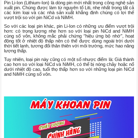
Pin Li-Ion (Lithium-Ion) là dòng pin mới nhất trong công nghệ sản 
xuất pin. Chúng được làm từ nguyên tố Liti, nhẹ nhất trong tất cả 
các kim loại và các nhà sản xuất khẳng định chúng có lợi thế 
vượt trội so với pin NiCd và NiMH.
So với các loại pin khác, pin Li-Ion có những ưu điểm vượt trội
hơn: có trọng lượng nhẹ hơn so với loại pin NiCd and NiMH
cùng số vôn, không mắc phải chứng ‘’hiệu ứng bộ nhớ’’, hoạt
động tốt ở nhiệt độ thấp nên có thể được dùng ngoài trời dưới
thời tiết lạnh, tương đối thân thiên với môi trường, mức hao năng
lượng thấp.
Tuy nhiên, loại pin này cũng có một số nhược điểm là: Giá thành
cao hơn so với loại NiCd và NiMH, có thể bị nóng chảy hoặc nổ
dưới nhiệt độ cao, tuổi thọ thấp hơn so với những loại pin NiCd
and NiMH cùng số vôn.