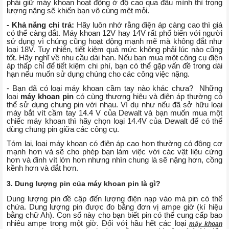
phải giữ máy khoan hoạt động ở độ cao qua đầu mình thì trọng
lượng nặng sẽ khiến bạn vô cùng mệt mỏi.
- Khả năng chi trả:
Hãy luôn nhớ rằng điện áp càng cao thì giá
có thể càng đắt. Máy khoan 12V hay 14V rất phổ biến với người
sử dụng vì chúng cũng hoạt động mạnh mẽ mà không đắt như
loại 18V. Tuy nhiên, tiết kiệm quá mức không phải lúc nào cũng
tốt. Hãy nghĩ về nhu cầu dài hạn. Nếu bạn mua một công cụ điện
áp thấp chỉ để tiết kiệm chi phí, bạn có thể gặp vấn đề trong dài
hạn nếu muốn sử dụng chúng cho các công việc nặng.
- Bạn đã có loại máy khoan cầm tay nào khác chưa? Những
loại
máy khoan pin
có cùng thương hiệu và điện áp thường có
thể sử dụng chung pin với nhau. Ví dụ như nếu đã sở hữu loại
máy bắt vít cầm tay 14.4 V của Dewalt và bạn muốn mua một
chiếc máy khoan thì hãy chọn loại 14.4V của Dewalt để có thể
dùng chung pin giữa các công cụ.
Tóm lại, loại máy khoan có điện áp cao hơn thường có động cơ
mạnh hơn và sẽ cho phép bạn làm việc với các vật liệu cứng
hơn và đinh vít lớn hơn nhưng nhìn chung là sẽ nặng hơn, cồng
kềnh hơn và đắt hơn.
3. Dung lượng pin của máy khoan pin là gì?
Dung lượng pin đề cập đến lượng điện nạp vào mà pin có thể
chứa. Dung lượng pin được đo bằng đơn vị ampe giờ (kí hiệu
bằng chữ Ah). Con số này cho bạn biết pin có thể cung cấp bao
nhiêu ampe trong một giờ. Đối với hầu hết các loại
máy khoan