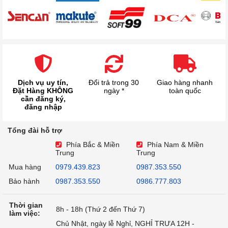
Dịch vụ uy tín,
Đổi trả trong 30
Giao hàng nhanh
Đặt Hàng KHÔNG
ngày *
toàn quốc
cần đăng ký,
đăng nhập
Tổng đài hỗ trợ
Phía Bắc & Miền
Phía Nam & Miền
Trung
Trung
Mua hàng
0979.439.823
0987.353.550
Bảo hành
0987.353.550
0986.777.803
Thời gian
8h - 18h (Thứ 2 đến Thứ 7)
làm việc:
Chủ Nhật, ngày lễ Nghỉ, NGHỈ TRƯA 12H -