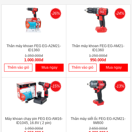
-26%
-24%
Thân máy khoan FEG EG-A2M21-
Thân máy khoan FEG EG-AM21-
ID1360
ID1360
1.350.000đ
1.250.000đ
1.000.000đ
950.000đ
Thêm vào giỏ
Mua ngay
Thêm vào giỏ
Mua ngay
-15%
-13%
Máy khoan chạy pin FEG EG-AM16-
Thân máy siết ốc FEG EG-A2M21-
ID1045, 16.8V ( 2 pin)
IW800
1.950.000đ
2.650.000đ