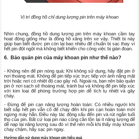
Vị trí đồng hồ chỉ dung lượng pin trên máy khoan
Nhìn chung, đồng hồ dung lượng pin trên máy khoan cầm tay
hoạt động giống như là đồng hồ xăng trên xe vậy. Thiết bị này
giúp bạn biết được pin còn lại bao nhiêu để chuẩn bị sạc thay vì
hết pin đột ngột mà không biết khiến cho công việc bị gián đoạn.
6. Bảo quản pin của máy khoan pin như thế nào?
- Không nên để pin nóng quá: Khi không sử dụng, hãy đặt pin ở
nơi thoáng mát. Không để pin tiếp xúc trực tiếp với ánh nắng mặt
trời hoặc nơi có nhiệt độ cao gây nổ. Ngoài ra, bạn nên bảo quản
pin ở nơi sạch sẽ thoáng mát, tránh bụi và không để pin tiếp xúc
với kim loại để phòng trường hợp pin dễ tích tụ nhiệt và gây
cháy.
- Đừng để pin cạn năng lượng hoàn toàn: Có nhiều người khi
biết sắp hết pin vẫn cố để chạy đến khi pin cạn hoàn toàn mới
ngừng máy hẳn. Điều này tác động xấu đến pin và rút ngắn tuổi
thọ của pin. Bất cứ loại pin nào cũng cần tồn lại ít năng lượng để
dễ nạp lại năng lượng sau đó vì thế nên mỗi khi thấy máy khoan
chạy chậm, hãy sạc pin ngay.
Hướng dẫn sử dụng máy khoan pin hiệu quả