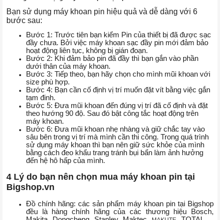
Bạn sử dụng máy khoan pin hiệu quả và dễ dàng với 6
bước sau:
Bước 1: Trước tiên bạn kiểm Pin của thiết bị đã được sạc
đầy chưa. Bởi việc máy khoan sạc đầy pin mới đảm bảo
hoạt động liên tục, không bị gián đoạn.
Bước 2: Khi đảm bảo pin đã đầy thì bạn gắn vào phần
dưới thân của máy khoan.
Bước 3: Tiếp theo, bạn hãy chọn cho mình mũi khoan với
size phù hợp.
Bước 4: Bạn cần cố định vị trí muốn đặt vít bằng việc gắn
tạm đinh.
Bước 5: Đưa mũi khoan đến đúng vị trí đã cố định và đặt
theo hướng 90 độ. Sau đó bật công tắc hoạt động trên
máy khoan.
Bước 6: Đưa mũi khoan nhẹ nhàng và giữ chắc tay vào
sâu bên trong vị trí mà mình cần thi công. Trong quá trình
sử dụng máy khoan thì bạn nên giữ sức khỏe của mình
bằng cách đeo khẩu trang tránh bụi bẩn làm ảnh hưởng
đến hệ hô hấp của mình.
4 Lý do bạn nên chọn mua máy khoan pin tại
Bigshop.vn
Đồ chính hãng: các sản phẩm máy khoan pin tại Bigshop
đều là hàng chính hãng của các thương hiệu Bosch,
Makita, Dongcheng, Stanley, Maktec,
, TOTAL,…
MAKUTE