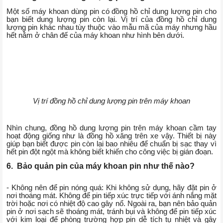
Một số máy khoan dùng pin có đồng hồ chỉ dung lượng pin cho
bạn biết dung lượng pin còn lại. Vị trí của đồng hồ chỉ dung
lượng pin khác nhau tùy thuộc vào mẫu mã của máy nhưng hầu
hết nằm ở chân đế của máy khoan như hình bên dưới.
Vị trí đồng hồ chỉ dung lượng pin trên máy khoan
Nhìn chung, đồng hồ dung lượng pin trên máy khoan cầm tay
hoạt động giống như là đồng hồ xăng trên xe vậy. Thiết bị này
giúp bạn biết được pin còn lại bao nhiêu để chuẩn bị sạc thay vì
hết pin đột ngột mà không biết khiến cho công việc bị gián đoạn.
6. Bảo quản pin của máy khoan pin như thế nào?
- Không nên để pin nóng quá: Khi không sử dụng, hãy đặt pin ở
nơi thoáng mát. Không để pin tiếp xúc trực tiếp với ánh nắng mặt
trời hoặc nơi có nhiệt độ cao gây nổ. Ngoài ra, bạn nên bảo quản
pin ở nơi sạch sẽ thoáng mát, tránh bụi và không để pin tiếp xúc
với kim loại để phòng trường hợp pin dễ tích tụ nhiệt và gây