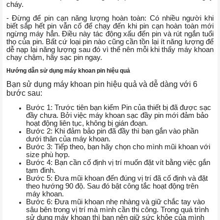
cháy.
- Đừng để pin cạn năng lượng hoàn toàn: Có nhiều người khi
biết sắp hết pin vẫn cố để chạy đến khi pin cạn hoàn toàn mới
ngừng máy hẳn. Điều này tác động xấu đến pin và rút ngắn tuổi
thọ của pin. Bất cứ loại pin nào cũng cần tồn lại ít năng lượng để
dễ nạp lại năng lượng sau đó vì thế nên mỗi khi thấy máy khoan
chạy chậm, hãy sạc pin ngay.
Hướng dẫn sử dụng máy khoan pin hiệu quả
Bạn sử dụng máy khoan pin hiệu quả và dễ dàng với 6
bước sau:
Bước 1: Trước tiên bạn kiểm Pin của thiết bị đã được sạc
đầy chưa. Bởi việc máy khoan sạc đầy pin mới đảm bảo
hoạt động liên tục, không bị gián đoạn.
Bước 2: Khi đảm bảo pin đã đầy thì bạn gắn vào phần
dưới thân của máy khoan.
Bước 3: Tiếp theo, bạn hãy chọn cho mình mũi khoan với
size phù hợp.
Bước 4: Bạn cần cố định vị trí muốn đặt vít bằng việc gắn
tạm đinh.
Bước 5: Đưa mũi khoan đến đúng vị trí đã cố định và đặt
theo hướng 90 độ. Sau đó bật công tắc hoạt động trên
máy khoan.
Bước 6: Đưa mũi khoan nhẹ nhàng và giữ chắc tay vào
sâu bên trong vị trí mà mình cần thi công. Trong quá trình
sử dụng máy khoan thì bạn nên giữ sức khỏe của mình