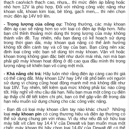
thạch cao/vách thạch cao, nhựa,.. thì mức điện áp bằng hoặc
nhỏ hơn 12V là phù hợp. Đối với những công việc nặng như
khoan sắt, khoan kim loại, bê tông, gạch men,... thì nên chọn
mức điện áp 14V trở lên.
- Trọng lượng của công cụ:
Thông thường, các máy khoan
điện áp cao sẽ nặng hơn so với loại có điện áp thấp hơn. Nếu
bạn chỉ thỉnh thoảng mới dùng thì trọng lượng của máy không
thành vấn đề. Tuy nhiên, nếu bạn đang có kế hoạch sử dụng
trong thời gian dài, máy khoan quá nặng có thể ảnh hưởng
không tốt đến cánh tay và cổ tay của bạn. Bạn cũng nên xác
định loại công việc bạn sẽ dùng tới máy khoan. Vặn vít hoặc
khoan trong không gian đặc biệt như dưới mái nhà, nơi mà bạn
phải giữ máy khoan hoạt động ở độ cao qua đầu mình thì trọng
lượng nặng sẽ khiến bạn vô cùng mệt mỏi.
- Khả năng chi trả:
Hãy luôn nhớ rằng điện áp càng cao thì giá
có thể càng đắt. Máy khoan 12V hay 14V rất phổ biến với người
sử dụng vì chúng cũng hoạt động mạnh mẽ mà không đắt như
loại 18V. Tuy nhiên, tiết kiệm quá mức không phải lúc nào cũng
tốt. Hãy nghĩ về nhu cầu dài hạn. Nếu bạn mua một công cụ điện
áp thấp chỉ để tiết kiệm chi phí, bạn có thể gặp vấn đề trong dài
hạn nếu muốn sử dụng chúng cho các công việc nặng.
- Bạn đã có loại máy khoan cầm tay nào khác chưa? Những
loại
máy khoan pin
có cùng thương hiệu và điện áp thường có
thể sử dụng chung pin với nhau. Ví dụ như nếu đã sở hữu loại
máy bắt vít cầm tay 14.4 V của Dewalt và bạn muốn mua một
chiếc máy khoan thì hãy chọn loại 14.4V của Dewalt để có thể