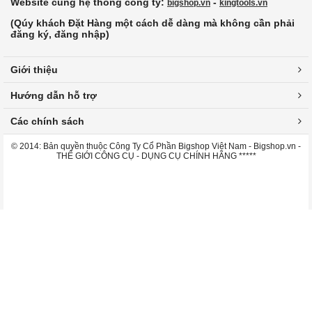
Website cùng hệ thống công ty:
-
bigshop.vn
kingtools.vn
(Qúy khách Đặt Hàng một cách dễ dàng mà không cần phải
đăng ký, đăng nhập)
Giới thiệu
Hướng dẫn hỗ trợ
Các chính sách
© 2014: Bản quyền thuộc Công Ty Cổ Phần Bigshop Việt Nam - Bigshop.vn -
THẾ GIỚI CÔNG CỤ - DỤNG CỤ CHÍNH HÃNG *****