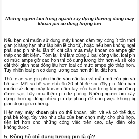
Những người làm trong ngành xây dựng thường dùng máy
khoan pin có dung lượng lớn
Nếu bạn chỉ muốn sử dụng máy khoan cầm tay công ít tốn thời
gian (chẳng hạn như lắp bản lề cho tủ), hoặc nếu bạn không ngại
phải sạc pin nhiều lần thì chỉ cần mua máy khoan có ampe giờ
thấp cho tiết kiệm. Tóm lại, khi làm cùng 1 loại công việc, loại pin
có mức ampe giờ cao hơn thì có dung lượng lớn hơn và sẽ kéo
dài thời gian hoạt động lâu hơn loại có mức ampe giờ thấp hơn.
Tuy nhiên loại pin có dung lượng cao hơn thì lại đắt hơn.
Thời gian sạc pin phụ thuộc vào cấu tạo và mẫu mã của pin và
bộ sạc. Một số bộ sạc chỉ cần 30 phút để sạc đầy pin. Nếu bạn
muốn sử dụng máy khoan cầm tay của bạn trong khi pin đang
được sạc, hãy mua thêm pin dự phòng. Những người làm xây
dựng thường dùng nhiều pin dự phòng để công việc không bị
gián đoạn giữa chừng.
Hiện nay
máy khoan pin
có thế khoan, bắt vít và có thế đục
phá bê tông, tùy vào nhu cầu của bạn chọn máy cho phù hợp,
tiện lợi hơn cho những công việc trên cao, dây điện kéo
không được
5. Đồng hồ chỉ dung lượng pin là gì?