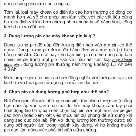
dùng chung pin giữa các công cụ.
Tóm lại, loại máy khoan có điện áp cao hơn thường có động cơ
mạnh hơn và sẽ cho phép bạn làm việc với các vật liệu cứng
hơn và đinh vít lớn hơn nhưng nhìn chung là sẽ nặng hơn, cồng
kềnh hơn và đắt hơn.
3. Dung lượng pin của máy khoan pin là gì?
Dung lượng pin đề cập đến lượng điện nạp vào mà pin có thể
chứa. Dung lượng pin được đo bằng đơn vị ampe giờ (kí hiệu
bằng chữ Ah). Con số này cho bạn biết pin có thể cung cấp bao
nhiêu ampe trong một giờ. Đối với hầu hết các loại
máy khoan
, dung lượng pin thường nằm trong khoảng 1,1 Ah đến
dùng pin
4,0 Ah.
Mức ampe giờ của pin cao hơn đồng nghĩa với thời gian sạc pin
lâu hơn và thời gian sử dụng pin mỗi lần dài hơn
4. Chọn pin có dung lượng phù hợp như thế nào?
Rất đơn giản, đối với những công việc tốn nhiều thời gian (chẳng
hạn như lắp ván sàn nhà) mà đòi hỏi máy khoan cầm tay phải
hoạt động lâu hơn, bạn nên chọn loại pin với một mức ampe giờ
cao hơn (hoặc xem xét việc mua pin dự phòng để sử dụng khi
đang sạc cục còn lại). Pin với dung lượng lớn thường được sử
dụng bởi người làm trong ngành xây dựng, vì họ không muốn
pin cạn làm công việc phải bị hoãn giữa chừng.