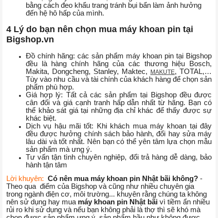
bằng cách đeo khẩu trang tránh bụi bẩn làm ảnh hưởng
đến hệ hô hấp của mình.
4 Lý do bạn nên chọn mua máy khoan pin tại
Bigshop.vn
Đồ chính hãng: các sản phẩm máy khoan pin tại Bigshop
đều là hàng chính hãng của các thương hiệu Bosch,
Makita, Dongcheng, Stanley, Maktec,
, TOTAL,…
MAKUTE
Tùy vào nhu cầu và tài chính của khách hàng để chọn sản
phẩm phù hợp.
Giá hợp lý: Tất cả các sản phẩm tại Bigshop đều được
cân đối và giá cạnh tranh hấp dẫn nhất từ hãng. Bạn có
thể khảo sát giá tại những địa chỉ khác để thấy được sự
khác biệt.
Dịch vụ hậu mãi tốt: Khi khách mua máy khoan tại đây
đều được hưởng chính sách bảo hành, đổi hay sửa máy
lâu dài và tốt nhất. Nên bạn có thể yên tâm lựa chọn mẫu
sản phẩm mà ưng ý.
Tư vấn tận tình chuyên nghiệp, đổi trả hàng dễ dàng, bảo
hành tận tâm
Lời khuyên:
Có nên mua máy khoan pin Nhật bãi không?
-
Theo qua điểm của Bigshop và cũng như nhiều chuyên gia
trong ngành điện cơ, môi trường... khuyên rằng chúng ta không
nên sử dụng hay mua
máy khoan pin Nhật bãi
vì tiềm ẩn nhiều
rủi ro khi sử dụng và nếu bạn không phải là thợ thì sẽ khó mà
chọn được sản phẩm ưng ý, sản phẩm hầu như không được